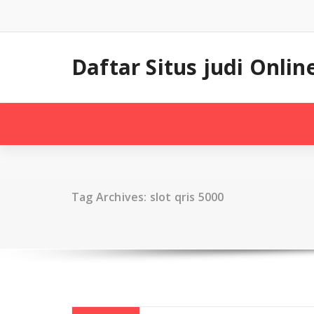
Skip
to
content
Daftar Situs judi Onl
Tag Archives: slot qris 5000