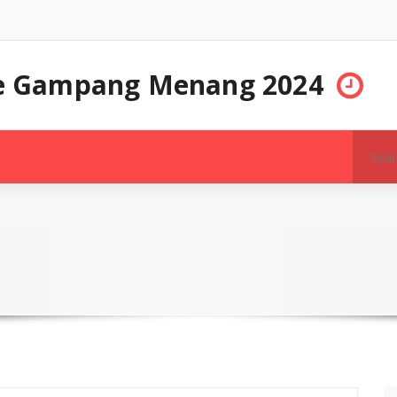
ine Gampang Menang 2024
Search
for: