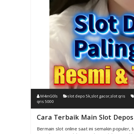
M4inG0ls
slot depo 5k
,
slot gacor
,
slot qris
qris 5000
Cara Terbaik Main Slot Depos
Bermain slot online saat ini semakin populer,