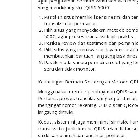
Agar pengalaman bermain kamu semakin menyen
yang mendukung slot QRIS 5000:
Pastikan situs memiliki lisensi resmi dan t
transaksi dan permainan.
Pilih situs yang menyediakan metode pemb
5000, agar proses transaksi lebih praktis.
Periksa review dan testimoni dari pemain l
Pilih situs yang menawarkan layanan custo
membutuhkan bantuan, langsung bisa dires
Pastikan ada variasi permainan slot yang 
seru dan tidak monoton.
Keuntungan Bermain Slot dengan Metode QR
Menggunakan metode pembayaran QRIS saat b
Pertama, proses transaksi yang cepat dan prak
mengingat nomor rekening. Cukup scan QR cod
langsung dimulai.
Kedua, sistem ini juga meminimalisir risiko h
transaksi terjamin karena QRIS telah diatur s
saldo kamu aman dari ancaman penipuan.