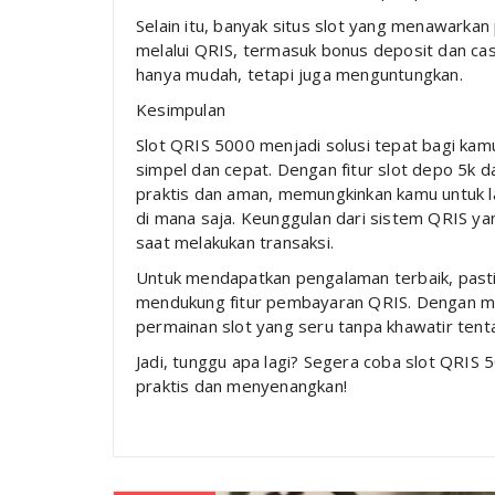
Selain itu, banyak situs slot yang menawarka
melalui QRIS, termasuk bonus deposit dan cash
hanya mudah, tetapi juga menguntungkan.
Kesimpulan
Slot QRIS 5000 menjadi solusi tepat bagi kamu
simpel dan cepat. Dengan fitur slot depo 5k d
praktis dan aman, memungkinkan kamu untuk l
di mana saja. Keunggulan dari sistem QRIS y
saat melakukan transaksi.
Untuk mendapatkan pengalaman terbaik, pasti
mendukung fitur pembayaran QRIS. Dengan men
permainan slot yang seru tanpa khawatir ten
Jadi, tunggu apa lagi? Segera coba slot QRIS
praktis dan menyenangkan!