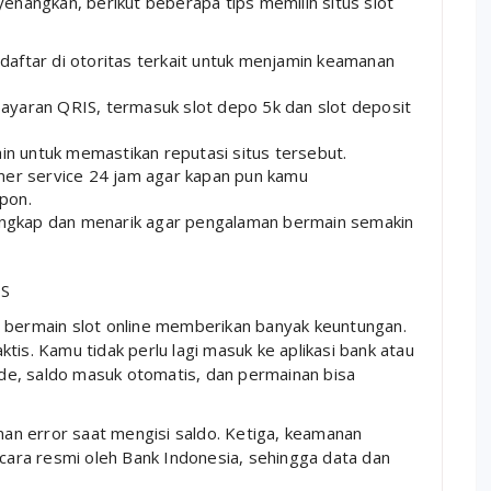
angkan, berikut beberapa tips memilih situs slot
erdaftar di otoritas terkait untuk menjamin keamanan
ayaran QRIS, termasuk slot depo 5k dan slot deposit
ain untuk memastikan reputasi situs tersebut.
mer service 24 jam agar kapan pun kamu
pon.
lengkap dan menarik agar pengalaman bermain semakin
IS
ermain slot online memberikan banyak keuntungan.
tis. Kamu tidak perlu lagi masuk ke aplikasi bank atau
e, saldo masuk otomatis, dan permainan bisa
uman error saat mengisi saldo. Ketiga, keamanan
ecara resmi oleh Bank Indonesia, sehingga data dan