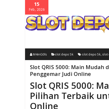
15
Feb, 2026
M4inG0ls
slot depo 5k
slot depo 5k
,
slot
Slot QRIS 5000: Main Mudah d
Penggemar Judi Online
Slot QRIS 5000: M
Pilihan Terbaik u
Online