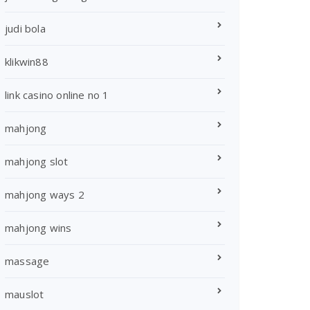
judi bola
klikwin88
link casino online no 1
mahjong
mahjong slot
mahjong ways 2
mahjong wins
massage
mauslot