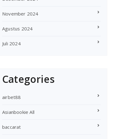
November 2024
Agustus 2024
Juli 2024
Categories
airbet88
Asianbookie All
baccarat