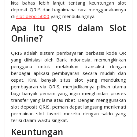
kita bahas lebih lanjut tentang keuntungan slot
deposit QRIS dan bagaimana cara menggunakannya
di
slot depo 5000
yang mendukungnya.
Apa itu QRIS dalam Slot
Online?
QRIS adalah sistem pembayaran berbasis kode QR
yang diinisiasi oleh Bank Indonesia, memungkinkan
pengguna untuk melakukan transaksi dengan
berbagai aplikasi pembayaran secara mudah dan
cepat. Kini, banyak situs slot yang mendukung
pembayaran via QRIS, menjadikannya pilihan utama
bagi banyak pemain yang ingin menghindari proses
transfer yang lama atau ribet. Dengan menggunakan
slot deposit QRIS, pemain dapat langsung menikmati
permainan slot favorit mereka dengan saldo yang
terisi dalam waktu singkat.
Keuntungan