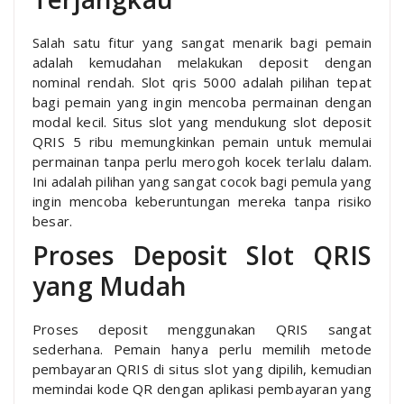
Salah satu fitur yang sangat menarik bagi pemain
adalah kemudahan melakukan deposit dengan
nominal rendah. Slot qris 5000 adalah pilihan tepat
bagi pemain yang ingin mencoba permainan dengan
modal kecil. Situs slot yang mendukung slot deposit
QRIS 5 ribu memungkinkan pemain untuk memulai
permainan tanpa perlu merogoh kocek terlalu dalam.
Ini adalah pilihan yang sangat cocok bagi pemula yang
ingin mencoba keberuntungan mereka tanpa risiko
besar.
Proses Deposit Slot QRIS
yang Mudah
Proses deposit menggunakan QRIS sangat
sederhana. Pemain hanya perlu memilih metode
pembayaran QRIS di situs slot yang dipilih, kemudian
memindai kode QR dengan aplikasi pembayaran yang