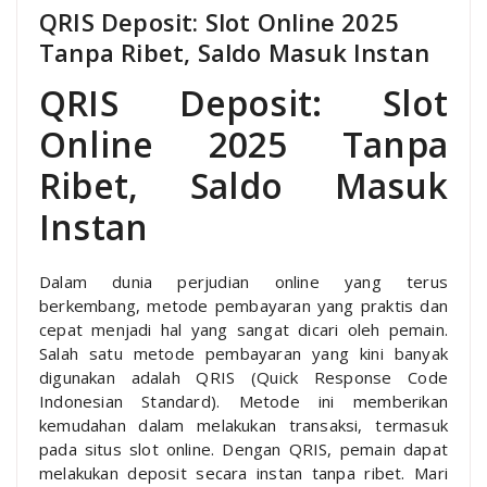
QRIS Deposit: Slot Online 2025
Tanpa Ribet, Saldo Masuk Instan
QRIS Deposit: Slot
Online 2025 Tanpa
Ribet, Saldo Masuk
Instan
Dalam dunia perjudian online yang terus
berkembang, metode pembayaran yang praktis dan
cepat menjadi hal yang sangat dicari oleh pemain.
Salah satu metode pembayaran yang kini banyak
digunakan adalah QRIS (Quick Response Code
Indonesian Standard). Metode ini memberikan
kemudahan dalam melakukan transaksi, termasuk
pada situs slot online. Dengan QRIS, pemain dapat
melakukan deposit secara instan tanpa ribet. Mari