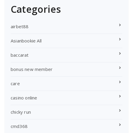
Categories
airbet88
Asianbookie All
baccarat
bonus new member
care
casino online
chicky run
cmd368