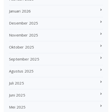
Januari 2026
Desember 2025
November 2025
Oktober 2025
September 2025
Agustus 2025
Juli 2025
Juni 2025
Mei 2025