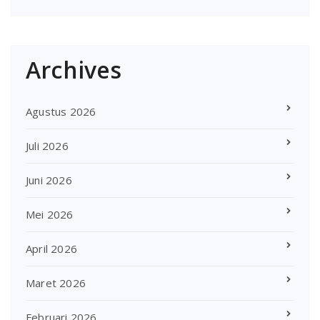
Archives
Agustus 2026
Juli 2026
Juni 2026
Mei 2026
April 2026
Maret 2026
Februari 2026