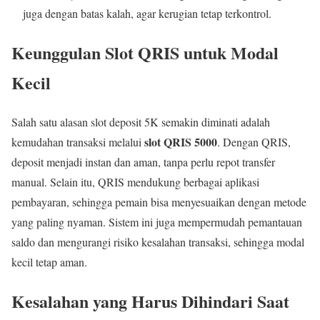
juga dengan batas kalah, agar kerugian tetap terkontrol.
Keunggulan Slot QRIS untuk Modal
Kecil
Salah satu alasan slot deposit 5K semakin diminati adalah
slot QRIS 5000
kemudahan transaksi melalui
. Dengan QRIS,
deposit menjadi instan dan aman, tanpa perlu repot transfer
manual. Selain itu, QRIS mendukung berbagai aplikasi
pembayaran, sehingga pemain bisa menyesuaikan dengan metode
yang paling nyaman. Sistem ini juga mempermudah pemantauan
saldo dan mengurangi risiko kesalahan transaksi, sehingga modal
kecil tetap aman.
Kesalahan yang Harus Dihindari Saat