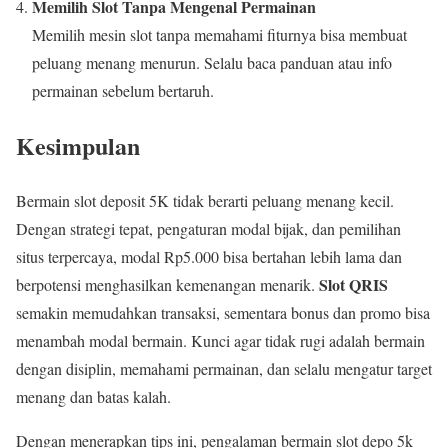
Memilih Slot Tanpa Mengenal Permainan
Memilih mesin slot tanpa memahami fiturnya bisa membuat
peluang menang menurun. Selalu baca panduan atau info
permainan sebelum bertaruh.
Kesimpulan
Bermain slot deposit 5K tidak berarti peluang menang kecil.
Dengan strategi tepat, pengaturan modal bijak, dan pemilihan
situs terpercaya, modal Rp5.000 bisa bertahan lebih lama dan
Slot QRIS
berpotensi menghasilkan kemenangan menarik.
semakin memudahkan transaksi, sementara bonus dan promo bisa
menambah modal bermain. Kunci agar tidak rugi adalah bermain
dengan disiplin, memahami permainan, dan selalu mengatur target
menang dan batas kalah.
Dengan menerapkan tips ini, pengalaman bermain slot depo 5k