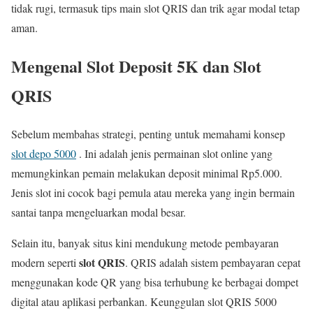
tidak rugi, termasuk tips main slot QRIS dan trik agar modal tetap
aman.
Mengenal Slot Deposit 5K dan Slot
QRIS
Sebelum membahas strategi, penting untuk memahami konsep
slot depo 5000
. Ini adalah jenis permainan slot online yang
memungkinkan pemain melakukan deposit minimal Rp5.000.
Jenis slot ini cocok bagi pemula atau mereka yang ingin bermain
santai tanpa mengeluarkan modal besar.
Selain itu, banyak situs kini mendukung metode pembayaran
slot QRIS
modern seperti
. QRIS adalah sistem pembayaran cepat
menggunakan kode QR yang bisa terhubung ke berbagai dompet
digital atau aplikasi perbankan. Keunggulan slot QRIS 5000