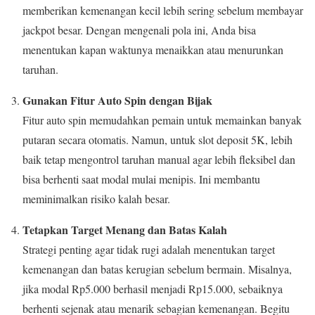
memberikan kemenangan kecil lebih sering sebelum membayar
jackpot besar. Dengan mengenali pola ini, Anda bisa
menentukan kapan waktunya menaikkan atau menurunkan
taruhan.
Gunakan Fitur Auto Spin dengan Bijak
Fitur auto spin memudahkan pemain untuk memainkan banyak
putaran secara otomatis. Namun, untuk slot deposit 5K, lebih
baik tetap mengontrol taruhan manual agar lebih fleksibel dan
bisa berhenti saat modal mulai menipis. Ini membantu
meminimalkan risiko kalah besar.
Tetapkan Target Menang dan Batas Kalah
Strategi penting agar tidak rugi adalah menentukan target
kemenangan dan batas kerugian sebelum bermain. Misalnya,
jika modal Rp5.000 berhasil menjadi Rp15.000, sebaiknya
berhenti sejenak atau menarik sebagian kemenangan. Begitu