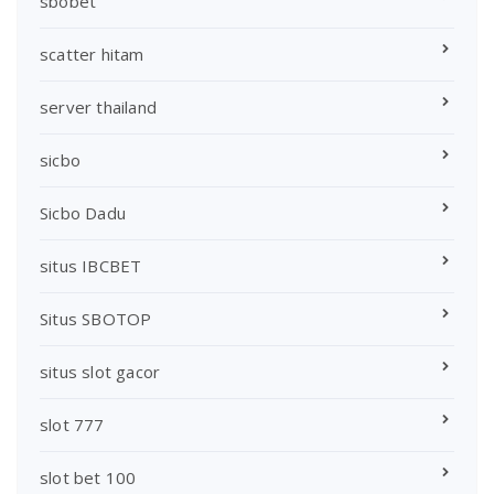
sbobet
scatter hitam
server thailand
sicbo
Sicbo Dadu
situs IBCBET
Situs SBOTOP
situs slot gacor
slot 777
slot bet 100