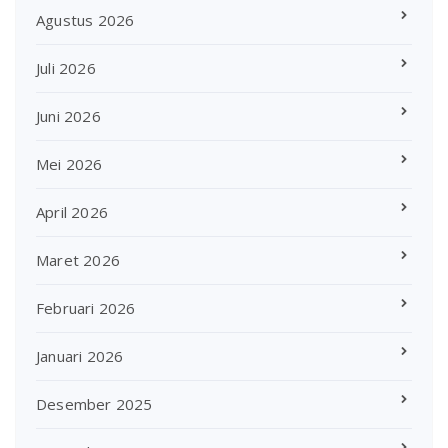
Agustus 2026
Juli 2026
Juni 2026
Mei 2026
April 2026
Maret 2026
Februari 2026
Januari 2026
Desember 2025