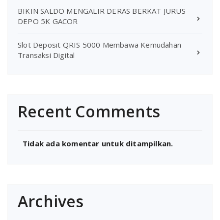
BIKIN SALDO MENGALIR DERAS BERKAT JURUS
DEPO 5K GACOR
Slot Deposit QRIS 5000 Membawa Kemudahan
Transaksi Digital
Recent Comments
Tidak ada komentar untuk ditampilkan.
Archives