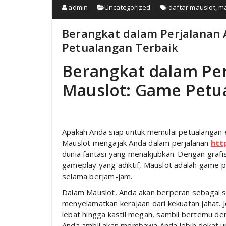
admin
Uncategorized
daftar mauslot
,
ma
Berangkat dalam Perjalanan 
Petualangan Terbaik
Berangkat dalam Per
Mauslot: Game Petu
Apakah Anda siap untuk memulai petualangan 
Mauslot mengajak Anda dalam perjalanan
htt
dunia fantasi yang menakjubkan. Dengan grafi
gameplay yang adiktif, Mauslot adalah game 
selama berjam-jam.
Dalam Mauslot, Anda akan berperan sebagai s
menyelamatkan kerajaan dari kekuatan jahat. J
lebat hingga kastil megah, sambil bertemu den
Anda ambil akan membawa Anda lebih dekat u