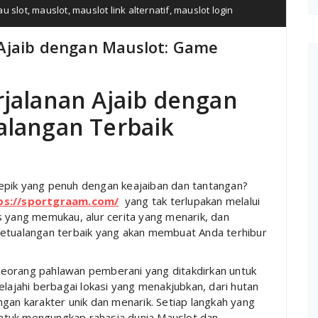
u slot
,
mauslot
,
mauslot link alternatif
,
mauslot login
Ajaib dengan Mauslot: Game
jalanan Ajaib dengan
alangan Terbaik
epik yang penuh dengan keajaiban dan tantangan?
ps://sportgraam.com/
yang tak terlupakan melalui
s yang memukau, alur cerita yang menarik, dan
petualangan terbaik yang akan membuat Anda terhibur
eorang pahlawan pemberani yang ditakdirkan untuk
elajahi berbagai lokasi yang menakjubkan, dari hutan
gan karakter unik dan menarik. Setiap langkah yang
ntuk mengungkap rahasia dunia Mauslot dan