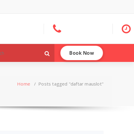
Book Now
Home
/
Posts tagged "daftar mauslot"