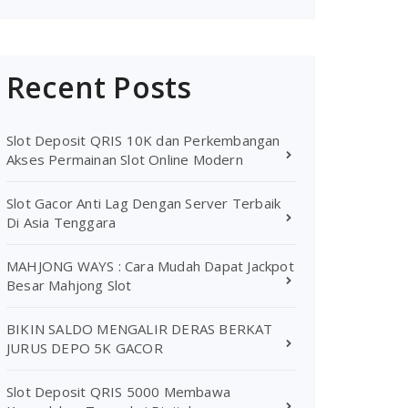
Recent Posts
Slot Deposit QRIS 10K dan Perkembangan
Akses Permainan Slot Online Modern
Slot Gacor Anti Lag Dengan Server Terbaik
Di Asia Tenggara
MAHJONG WAYS : Cara Mudah Dapat Jackpot
Besar Mahjong Slot
BIKIN SALDO MENGALIR DERAS BERKAT
JURUS DEPO 5K GACOR
Slot Deposit QRIS 5000 Membawa