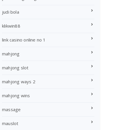
judi bola
klikwin88
link casino online no 1
mahjong
mahjong slot
mahjong ways 2
mahjong wins
massage
mauslot