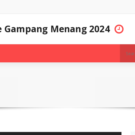
ine Gampang Menang 2024
Search
for: