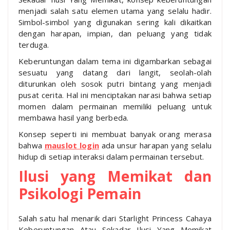
menjadi salah satu elemen utama yang selalu hadir.
Simbol-simbol yang digunakan sering kali dikaitkan
dengan harapan, impian, dan peluang yang tidak
terduga.
Keberuntungan dalam tema ini digambarkan sebagai
sesuatu yang datang dari langit, seolah-olah
diturunkan oleh sosok putri bintang yang menjadi
pusat cerita. Hal ini menciptakan narasi bahwa setiap
momen dalam permainan memiliki peluang untuk
membawa hasil yang berbeda.
Konsep seperti ini membuat banyak orang merasa
bahwa
mauslot login
ada unsur harapan yang selalu
hidup di setiap interaksi dalam permainan tersebut.
Ilusi yang Memikat dan
Psikologi Pemain
Salah satu hal menarik dari Starlight Princess Cahaya
Keberuntungan Atau Sekadar Ilusi Yang Memikat