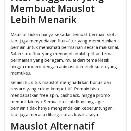
Membuat Mauslot
Lebih Menarik
Mauslot bukan hanya sekadar tempat bermain slot,
tapi juga menyediakan fitur-fitur yang memudahkan
pemain untuk menikmati permainan secara maksimal.
Salah satu fitur yang menonjol adalah pilihan tema
permainan yang beragam, mulai dari tema klasik
hingga modern dengan animasi dan efek suara yang
memukau.
Selain itu, situs mauslot menghadirkan bonus dan
reward yang cukup kompetitif. Pemain bisa
mendapatkan free spin, cashback, hingga promo
menarik lainnya. Semua fitur ini dirancang agar
pemain tidak hanya mengandalkan keberuntungan,
tapi juga merasa dihargai atas loyalitasnya.
Mauslot Alternatif