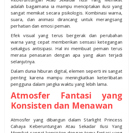
adalah bagaimana ia mampu menciptakan ilusi yang
sangat memikat secara psikologis. Kombinasi warna,
suara, dan animasi dirancang untuk merangsang
perhatian dan emosi pemain.
Efek visual yang terus bergerak dan perubahan
warna yang cepat memberikan sensasi ketegangan
sekaligus antisipasi. Hal ini membuat pemain terus
merasa penasaran dengan apa yang akan terjadi
selanjutnya.
Dalam dunia hiburan digital, elemen seperti ini sangat
penting karena mampu meningkatkan keterlibatan
pengguna dalam jangka waktu yang lebih lama.
Atmosfer Fantasi yang
Konsisten dan Menawan
Atmosfer yang dibangun dalam Starlight Princess
Cahaya Keberuntungan Atau Sekadar Ilusi Yang
Memikat sangat konsisten dengan tema fantasi yang