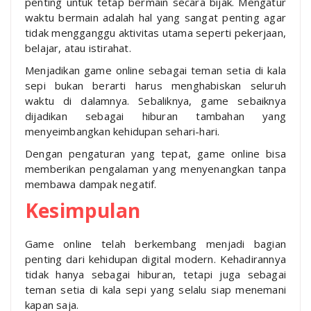
penting untuk tetap bermain secara bijak. Mengatur
waktu bermain adalah hal yang sangat penting agar
tidak mengganggu aktivitas utama seperti pekerjaan,
belajar, atau istirahat.
Menjadikan game online sebagai teman setia di kala
sepi bukan berarti harus menghabiskan seluruh
waktu di dalamnya. Sebaliknya, game sebaiknya
dijadikan sebagai hiburan tambahan yang
menyeimbangkan kehidupan sehari-hari.
Dengan pengaturan yang tepat, game online bisa
memberikan pengalaman yang menyenangkan tanpa
membawa dampak negatif.
Kesimpulan
Game online telah berkembang menjadi bagian
penting dari kehidupan digital modern. Kehadirannya
tidak hanya sebagai hiburan, tetapi juga sebagai
teman setia di kala sepi yang selalu siap menemani
kapan saja.