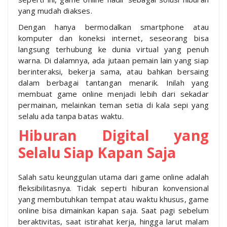
yang mudah diakses.
Dengan hanya bermodalkan smartphone atau
komputer dan koneksi internet, seseorang bisa
langsung terhubung ke dunia virtual yang penuh
warna. Di dalamnya, ada jutaan pemain lain yang siap
berinteraksi, bekerja sama, atau bahkan bersaing
dalam berbagai tantangan menarik. Inilah yang
membuat game online menjadi lebih dari sekadar
permainan, melainkan teman setia di kala sepi yang
selalu ada tanpa batas waktu.
Hiburan Digital yang
Selalu Siap Kapan Saja
Salah satu keunggulan utama dari game online adalah
fleksibilitasnya. Tidak seperti hiburan konvensional
yang membutuhkan tempat atau waktu khusus, game
online bisa dimainkan kapan saja. Saat pagi sebelum
beraktivitas, saat istirahat kerja, hingga larut malam