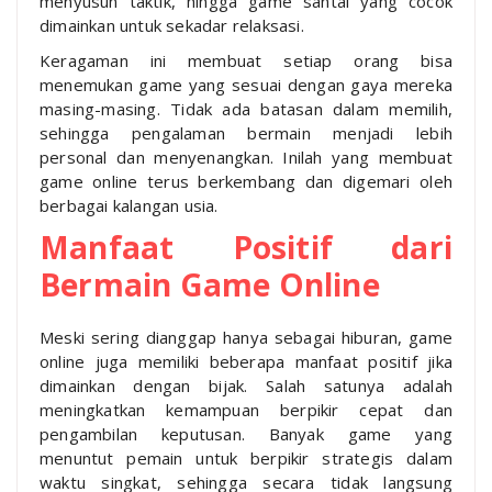
menyusun taktik, hingga game santai yang cocok
dimainkan untuk sekadar relaksasi.
Keragaman ini membuat setiap orang bisa
menemukan game yang sesuai dengan gaya mereka
masing-masing. Tidak ada batasan dalam memilih,
sehingga pengalaman bermain menjadi lebih
personal dan menyenangkan. Inilah yang membuat
game online terus berkembang dan digemari oleh
berbagai kalangan usia.
Manfaat Positif dari
Bermain Game Online
Meski sering dianggap hanya sebagai hiburan, game
online juga memiliki beberapa manfaat positif jika
dimainkan dengan bijak. Salah satunya adalah
meningkatkan kemampuan berpikir cepat dan
pengambilan keputusan. Banyak game yang
menuntut pemain untuk berpikir strategis dalam
waktu singkat, sehingga secara tidak langsung