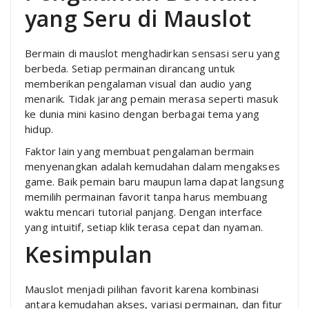
yang Seru di Mauslot
Bermain di mauslot menghadirkan sensasi seru yang
berbeda. Setiap permainan dirancang untuk
memberikan pengalaman visual dan audio yang
menarik. Tidak jarang pemain merasa seperti masuk
ke dunia mini kasino dengan berbagai tema yang
hidup.
Faktor lain yang membuat pengalaman bermain
menyenangkan adalah kemudahan dalam mengakses
game. Baik pemain baru maupun lama dapat langsung
memilih permainan favorit tanpa harus membuang
waktu mencari tutorial panjang. Dengan interface
yang intuitif, setiap klik terasa cepat dan nyaman.
Kesimpulan
Mauslot menjadi pilihan favorit karena kombinasi
antara kemudahan akses, variasi permainan, dan fitur