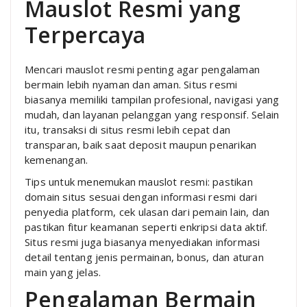
Mauslot Resmi yang
Terpercaya
Mencari mauslot resmi penting agar pengalaman
bermain lebih nyaman dan aman. Situs resmi
biasanya memiliki tampilan profesional, navigasi yang
mudah, dan layanan pelanggan yang responsif. Selain
itu, transaksi di situs resmi lebih cepat dan
transparan, baik saat deposit maupun penarikan
kemenangan.
Tips untuk menemukan mauslot resmi: pastikan
domain situs sesuai dengan informasi resmi dari
penyedia platform, cek ulasan dari pemain lain, dan
pastikan fitur keamanan seperti enkripsi data aktif.
Situs resmi juga biasanya menyediakan informasi
detail tentang jenis permainan, bonus, dan aturan
main yang jelas.
Pengalaman Bermain