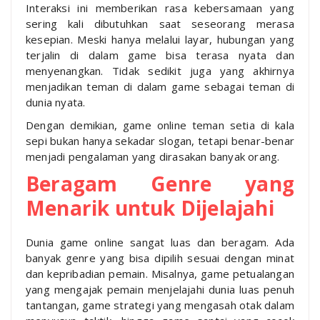
Interaksi ini memberikan rasa kebersamaan yang
sering kali dibutuhkan saat seseorang merasa
kesepian. Meski hanya melalui layar, hubungan yang
terjalin di dalam game bisa terasa nyata dan
menyenangkan. Tidak sedikit juga yang akhirnya
menjadikan teman di dalam game sebagai teman di
dunia nyata.
Dengan demikian, game online teman setia di kala
sepi bukan hanya sekadar slogan, tetapi benar-benar
menjadi pengalaman yang dirasakan banyak orang.
Beragam Genre yang
Menarik untuk Dijelajahi
Dunia game online sangat luas dan beragam. Ada
banyak genre yang bisa dipilih sesuai dengan minat
dan kepribadian pemain. Misalnya, game petualangan
yang mengajak pemain menjelajahi dunia luas penuh
tantangan, game strategi yang mengasah otak dalam