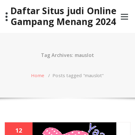
Skip
Daftar Situs judi Online
to
content
Gampang Menang 2024
Tag Archives: mauslot
Home
/
Posts tagged "mauslot"
12