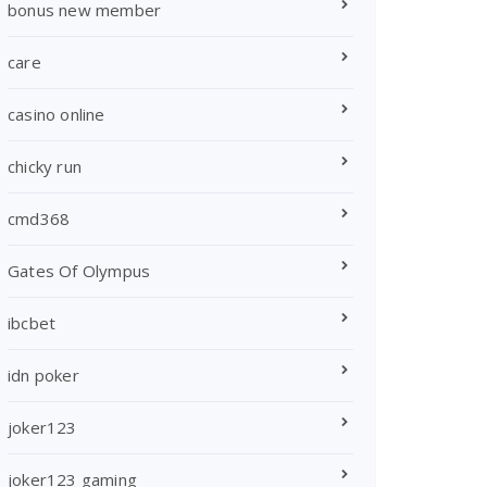
bonus new member
care
casino online
chicky run
cmd368
Gates Of Olympus
ibcbet
idn poker
joker123
joker123 gaming