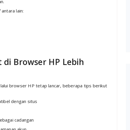
n.
antara lain:
t di Browser HP Lebih
alui browser HP tetap lancar, beberapa tips berikut
tibel dengan situs
 sebagai cadangan
keamanan akun