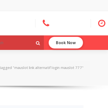
Book Now
tagged "mauslot link alternatif login mauslot 777"