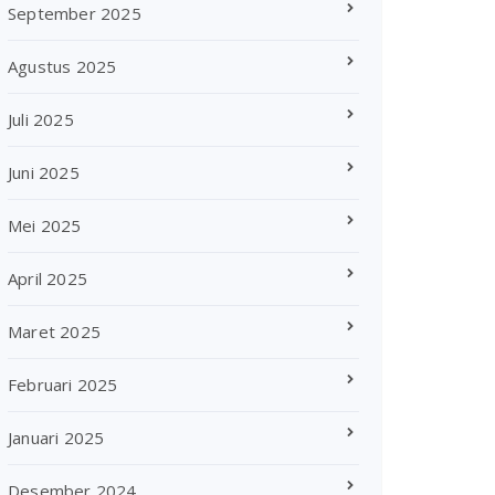
September 2025
Agustus 2025
Juli 2025
Juni 2025
Mei 2025
April 2025
Maret 2025
Februari 2025
Januari 2025
Desember 2024