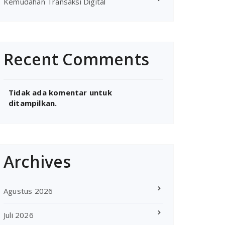
Kemudahan Transaksi Digital
Recent Comments
Tidak ada komentar untuk
ditampilkan.
Archives
Agustus 2026
Juli 2026