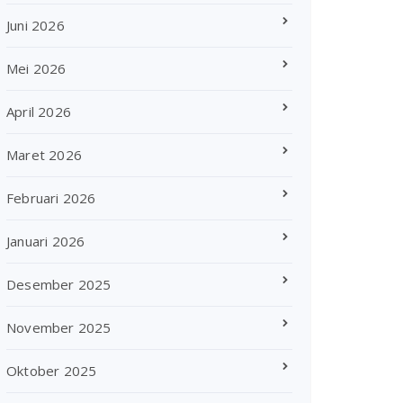
Juni 2026
Mei 2026
April 2026
Maret 2026
Februari 2026
Januari 2026
Desember 2025
November 2025
Oktober 2025