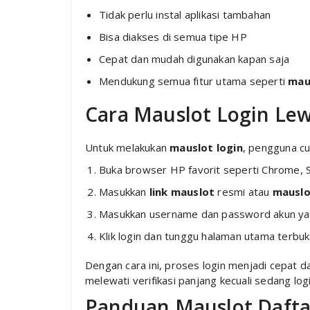
Tidak perlu instal aplikasi tambahan
Bisa diakses di semua tipe HP
Cepat dan mudah digunakan kapan saja
Mendukung semua fitur utama seperti
mau
Cara Mauslot Login Le
Untuk melakukan
mauslot login
, pengguna c
Buka browser HP favorit seperti Chrome, Sa
Masukkan
link mauslot
resmi atau
mauslo
Masukkan username dan password akun ya
Klik login dan tunggu halaman utama terbu
Dengan cara ini, proses login menjadi cepat 
melewati verifikasi panjang kecuali sedang log
Panduan Mauslot Dafta