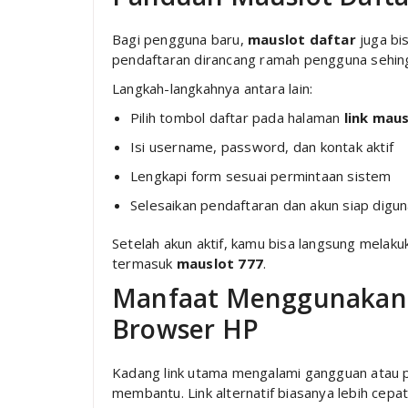
Bagi pengguna baru,
mauslot daftar
juga bi
pendaftaran dirancang ramah pengguna sehi
Langkah-langkahnya antara lain:
Pilih tombol daftar pada halaman
link mau
Isi username, password, dan kontak aktif
Lengkapi form sesuai permintaan sistem
Selesaikan pendaftaran dan akun siap digu
Setelah akun aktif, kamu bisa langsung melak
termasuk
mauslot 777
.
Manfaat Menggunakan M
Browser HP
Kadang link utama mengalami gangguan atau pe
membantu. Link alternatif biasanya lebih cepat