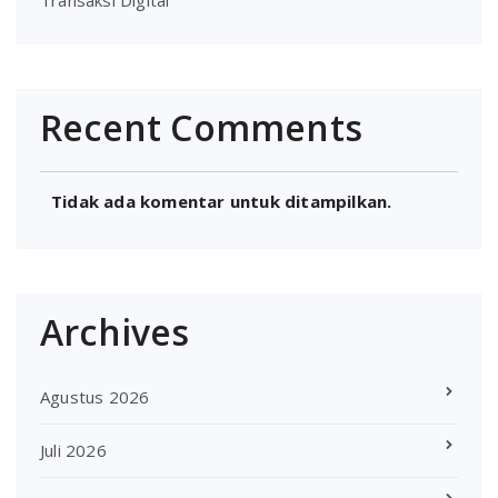
Transaksi Digital
Recent Comments
Tidak ada komentar untuk ditampilkan.
Archives
Agustus 2026
Juli 2026