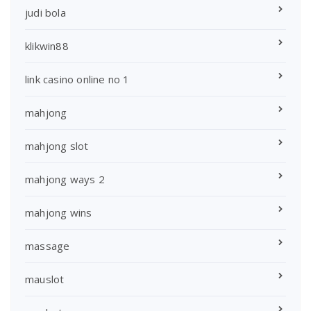
judi bola
klikwin88
link casino online no 1
mahjong
mahjong slot
mahjong ways 2
mahjong wins
massage
mauslot