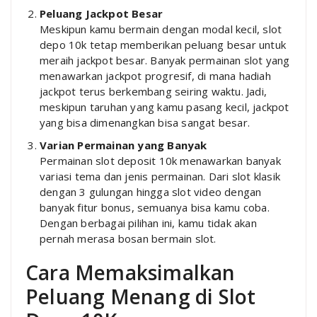
Peluang Jackpot Besar
Meskipun kamu bermain dengan modal kecil, slot
depo 10k tetap memberikan peluang besar untuk
meraih jackpot besar. Banyak permainan slot yang
menawarkan jackpot progresif, di mana hadiah
jackpot terus berkembang seiring waktu. Jadi,
meskipun taruhan yang kamu pasang kecil, jackpot
yang bisa dimenangkan bisa sangat besar.
Varian Permainan yang Banyak
Permainan slot deposit 10k menawarkan banyak
variasi tema dan jenis permainan. Dari slot klasik
dengan 3 gulungan hingga slot video dengan
banyak fitur bonus, semuanya bisa kamu coba.
Dengan berbagai pilihan ini, kamu tidak akan
pernah merasa bosan bermain slot.
Cara Memaksimalkan
Peluang Menang di Slot