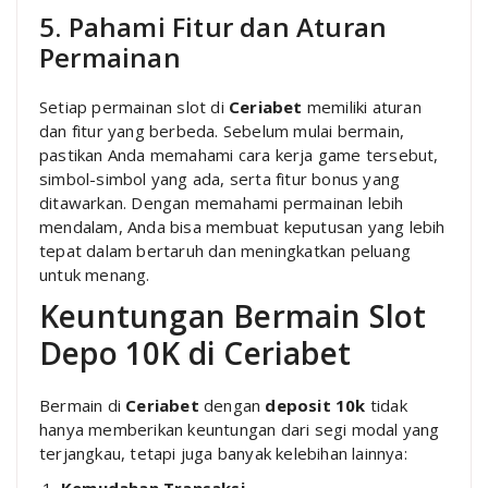
5. Pahami Fitur dan Aturan
Permainan
Setiap permainan slot di
Ceriabet
memiliki aturan
dan fitur yang berbeda. Sebelum mulai bermain,
pastikan Anda memahami cara kerja game tersebut,
simbol-simbol yang ada, serta fitur bonus yang
ditawarkan. Dengan memahami permainan lebih
mendalam, Anda bisa membuat keputusan yang lebih
tepat dalam bertaruh dan meningkatkan peluang
untuk menang.
Keuntungan Bermain Slot
Depo 10K di Ceriabet
Bermain di
Ceriabet
dengan
deposit 10k
tidak
hanya memberikan keuntungan dari segi modal yang
terjangkau, tetapi juga banyak kelebihan lainnya: