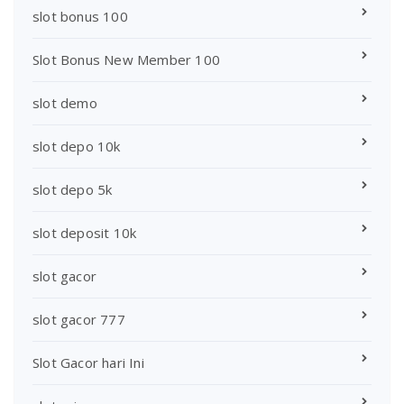
slot bonus 100
Slot Bonus New Member 100
slot demo
slot depo 10k
slot depo 5k
slot deposit 10k
slot gacor
slot gacor 777
Slot Gacor hari Ini