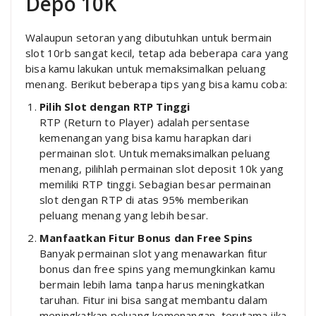
Depo 10K
Walaupun setoran yang dibutuhkan untuk bermain
slot 10rb sangat kecil, tetap ada beberapa cara yang
bisa kamu lakukan untuk memaksimalkan peluang
menang. Berikut beberapa tips yang bisa kamu coba:
Pilih Slot dengan RTP Tinggi
RTP (Return to Player) adalah persentase
kemenangan yang bisa kamu harapkan dari
permainan slot. Untuk memaksimalkan peluang
menang, pilihlah permainan slot deposit 10k yang
memiliki RTP tinggi. Sebagian besar permainan
slot dengan RTP di atas 95% memberikan
peluang menang yang lebih besar.
Manfaatkan Fitur Bonus dan Free Spins
Banyak permainan slot yang menawarkan fitur
bonus dan free spins yang memungkinkan kamu
bermain lebih lama tanpa harus meningkatkan
taruhan. Fitur ini bisa sangat membantu dalam
meningkatkan peluang kemenangan, terutama jika