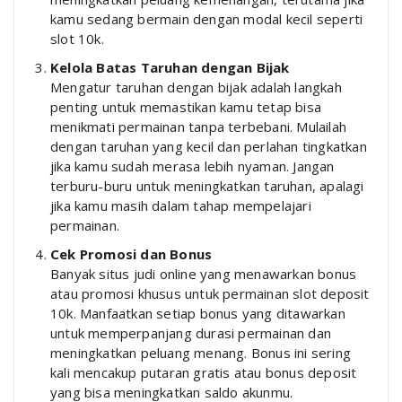
kamu sedang bermain dengan modal kecil seperti
slot 10k.
Kelola Batas Taruhan dengan Bijak
Mengatur taruhan dengan bijak adalah langkah
penting untuk memastikan kamu tetap bisa
menikmati permainan tanpa terbebani. Mulailah
dengan taruhan yang kecil dan perlahan tingkatkan
jika kamu sudah merasa lebih nyaman. Jangan
terburu-buru untuk meningkatkan taruhan, apalagi
jika kamu masih dalam tahap mempelajari
permainan.
Cek Promosi dan Bonus
Banyak situs judi online yang menawarkan bonus
atau promosi khusus untuk permainan slot deposit
10k. Manfaatkan setiap bonus yang ditawarkan
untuk memperpanjang durasi permainan dan
meningkatkan peluang menang. Bonus ini sering
kali mencakup putaran gratis atau bonus deposit
yang bisa meningkatkan saldo akunmu.