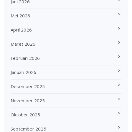
Juni 2026
Mei 2026
April 2026
Maret 2026
Februari 2026
Januari 2026
Desember 2025
November 2025
Oktober 2025
September 2025