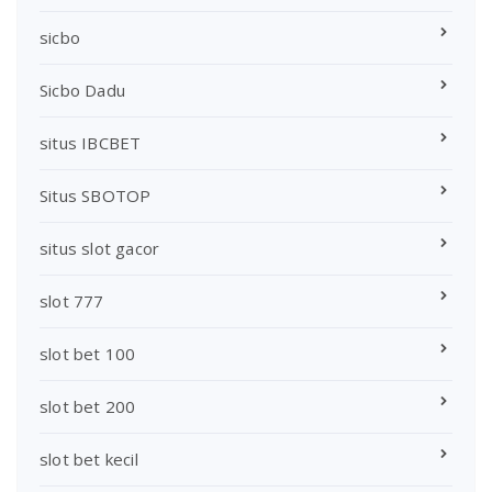
sicbo
Sicbo Dadu
situs IBCBET
Situs SBOTOP
situs slot gacor
slot 777
slot bet 100
slot bet 200
slot bet kecil