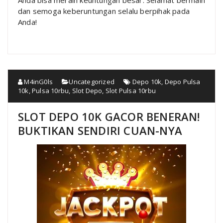
Anda bisa meraih keuntungan besar. Selamat bermain
dan semoga keberuntungan selalu berpihak pada
Anda!
M4inG0ls
Uncategorized
Depo 10k
,
Depo Pulsa
10k
,
Pulsa 10rbu
,
Slot Depo
,
Slot Pulsa 10rbu
SLOT DEPO 10K GACOR BENERAN!
BUKTIKAN SENDIRI CUAN-NYA