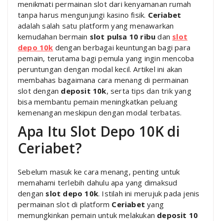
menikmati permainan slot dari kenyamanan rumah
tanpa harus mengunjungi kasino fisik.
Ceriabet
adalah salah satu platform yang menawarkan
kemudahan bermain
slot pulsa 10 ribu
dan
slot
depo 10k
dengan berbagai keuntungan bagi para
pemain, terutama bagi pemula yang ingin mencoba
peruntungan dengan modal kecil. Artikel ini akan
membahas bagaimana cara menang di permainan
slot dengan
deposit 10k
, serta tips dan trik yang
bisa membantu pemain meningkatkan peluang
kemenangan meskipun dengan modal terbatas.
Apa Itu Slot Depo 10K di
Ceriabet?
Sebelum masuk ke cara menang, penting untuk
memahami terlebih dahulu apa yang dimaksud
dengan
slot depo 10k
. Istilah ini merujuk pada jenis
permainan slot di platform
Ceriabet
yang
memungkinkan pemain untuk melakukan
deposit 10