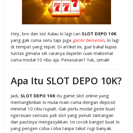
Hey, bro dan sis! Kalau lo lagi cari
SLOT DEPO 10K
yang gak cuma seru tapi juga
gacor beneran
, lo lagi
di tempat yang tepat. Di artikel ini, gue bakal kupas
tuntas gimana sih caranya dapetin cuan maksimal
cuma modal 10 ribu aja. Penasaran? Yuk, simak!
Apa Itu SLOT DEPO 10K?
Jadi,
SLOT DEPO 10K
itu game slot online yang
memungkinkan lo mulai main cuma dengan deposit
minimal 10 ribu rupiah. Gak perlu modal gede buat
ngerasain sensasi judi slot yang penuh tantangan
dan pastinya mengasyikkan. Ini cocok banget buat lo
yang pengen coba-coba tanpa takut rugi banyak.