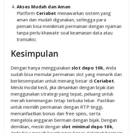
Akses Mudah dan Aman
Platform
Ceriabet
menawarkan sistem yang
aman dan mudah digunakan, sehingga para
pemain bisa menikmati permainan dengan nyaman
tanpa perlu khawatir soal keamanan data atau
transaksi.
Kesimpulan
Dengan hanya menggunakan
slot depo 10k
, Anda
sudah bisa memulai permainan slot yang menarik dan
berkesempatan untuk menang besar di
Ceriabet
.
Meski modal kecil, jika dimainkan dengan bijak dan
menggunakan strategi yang tepat, peluang untuk
meraih kemenangan tetap terbuka lebar. Pastikan
untuk memilih permainan dengan RTP tinggi,
memanfaatkan bonus dan free spins, serta
mengelola anggaran bermain dengan bijak. Dengan
demikian, meski dengan
slot minimal depo 10k
,