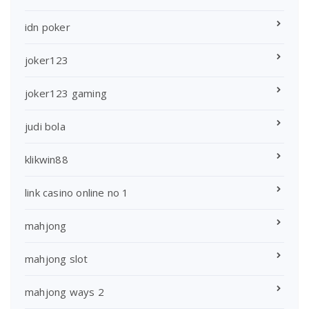
idn poker
joker123
joker123 gaming
judi bola
klikwin88
link casino online no 1
mahjong
mahjong slot
mahjong ways 2