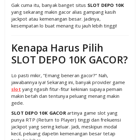
Gak cuma itu, banyak banget situs
SLOT DEPO 10K
yang sekarang makin gacor alias gampang kasih
jackpot atau kemenangan besar. Jadinya,
kesempatan lo buat menang itu jauh lebih tinggi!
Kenapa Harus Pilih
SLOT DEPO 10K GACOR?
Lo pasti mikir, “Emang beneran gacor?” Nah,
jawabannya iya! Sekarang ini, banyak provider game
slot
yang ngasih fitur-fitur kekinian supaya pemain
makin betah dan tentunya peluang menang makin
gede.
SLOT DEPO 10K GACOR
artinya game slot yang
punya RTP (Return to Player) tinggi dan frekuensi
jackpot yang sering keluar. Jadi, meskipun modal
kecil, peluang dapetin kemenangan besar tetap