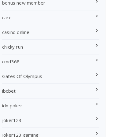
bonus new member
care
casino online
chicky run
cmd368
Gates Of Olympus
ibcbet
idn poker
joker123
joker123 gaming