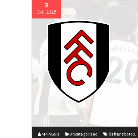
3
Okt, 2025
M4inG0ls
Uncategorized
daftar sbotop
,