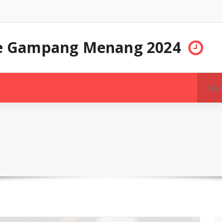
ine Gampang Menang 2024
Search
for: