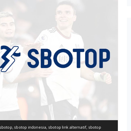
sbotop
,
sbotop indonesia
,
sbotop link alternatif
,
sbotop