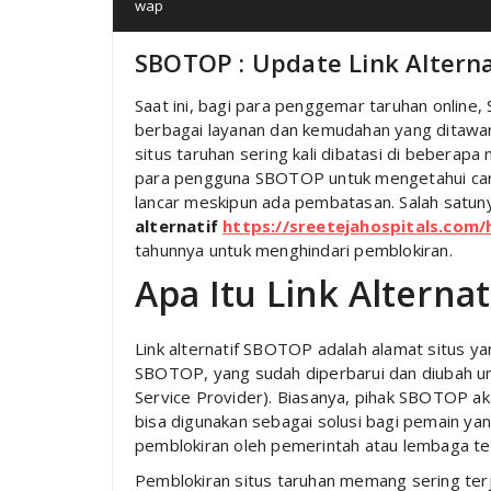
wap
SBOTOP : Update Link Alterna
Saat ini, bagi para penggemar taruhan online
berbagai layanan dan kemudahan yang ditawark
situs taruhan sering kali dibatasi di beberapa
para pengguna SBOTOP untuk mengetahui ca
lancar meskipun ada pembatasan. Salah satu
alternatif
https://sreetejahospitals.com
tahunnya untuk menghindari pemblokiran.
Apa Itu Link Alterna
Link alternatif SBOTOP adalah alamat situs 
SBOTOP, yang sudah diperbarui dan diubah un
Service Provider). Biasanya, pihak SBOTOP ak
bisa digunakan sebagai solusi bagi pemain ya
pemblokiran oleh pemerintah atau lembaga ter
Pemblokiran situs taruhan memang sering terj