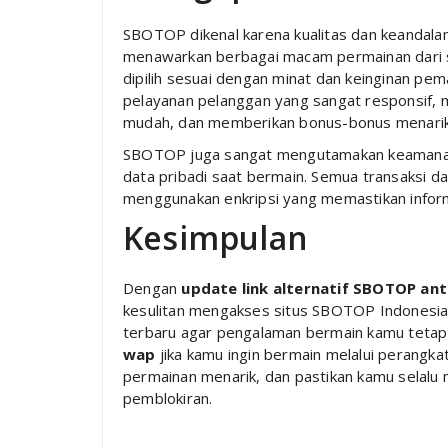
SBOTOP dikenal karena kualitas dan keandalann
menawarkan berbagai macam permainan dari sp
dipilih sesuai dengan minat dan keinginan pe
pelayanan pelanggan yang sangat responsif
mudah, dan memberikan bonus-bonus menarik 
SBOTOP juga sangat mengutamakan keamanan, j
data pribadi saat bermain. Semua transaksi d
menggunakan enkripsi yang memastikan infor
Kesimpulan
Dengan
update link alternatif SBOTOP anti
kesulitan mengakses situs SBOTOP Indonesia.
terbaru agar pengalaman bermain kamu tetap 
wap
jika kamu ingin bermain melalui perangk
permainan menarik, dan pastikan kamu selalu 
pemblokiran.