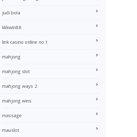
judi bola
klikwin88
link casino online no 1
mahjong
mahjong slot
mahjong ways 2
mahjong wins
massage
mauslot