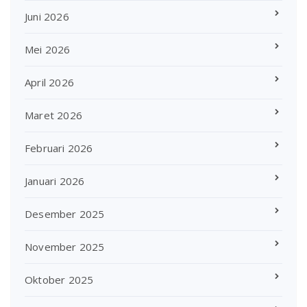
Juni 2026
Mei 2026
April 2026
Maret 2026
Februari 2026
Januari 2026
Desember 2025
November 2025
Oktober 2025