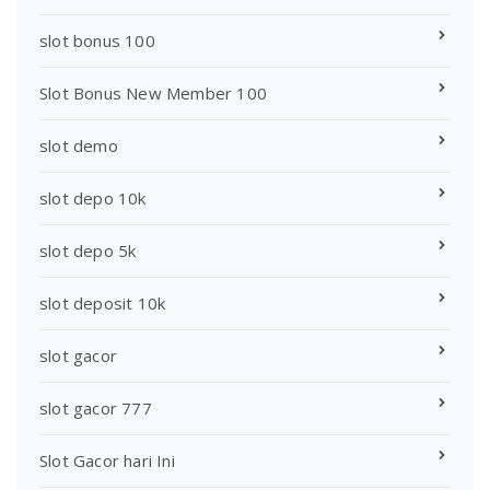
slot bonus 100
Slot Bonus New Member 100
slot demo
slot depo 10k
slot depo 5k
slot deposit 10k
slot gacor
slot gacor 777
Slot Gacor hari Ini