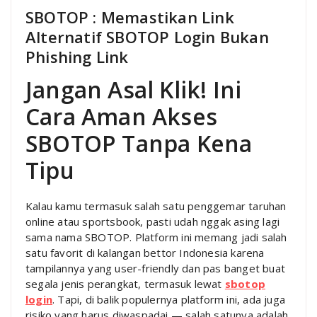
SBOTOP : Memastikan Link
Alternatif SBOTOP Login Bukan
Phishing Link
Jangan Asal Klik! Ini
Cara Aman Akses
SBOTOP Tanpa Kena
Tipu
Kalau kamu termasuk salah satu penggemar taruhan
online atau sportsbook, pasti udah nggak asing lagi
sama nama SBOTOP. Platform ini memang jadi salah
satu favorit di kalangan bettor Indonesia karena
tampilannya yang user-friendly dan pas banget buat
segala jenis perangkat, termasuk lewat
sbotop
login
. Tapi, di balik populernya platform ini, ada juga
risiko yang harus diwaspadai — salah satunya adalah