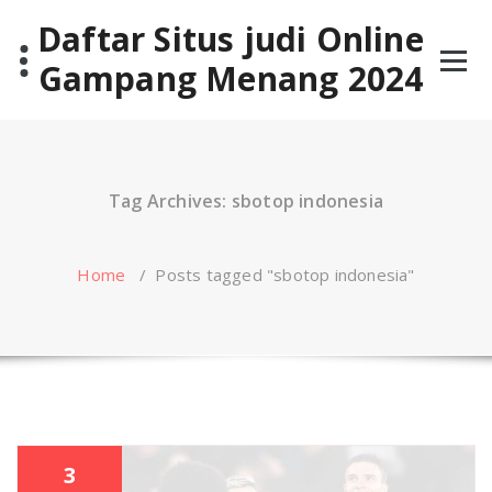
Skip
Daftar Situs judi Online
to
content
Gampang Menang 2024
Tag Archives: sbotop indonesia
Home
/
Posts tagged "sbotop indonesia"
3