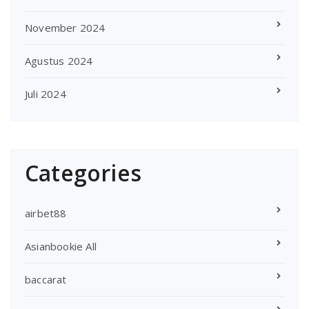
November 2024
Agustus 2024
Juli 2024
Categories
airbet88
Asianbookie All
baccarat