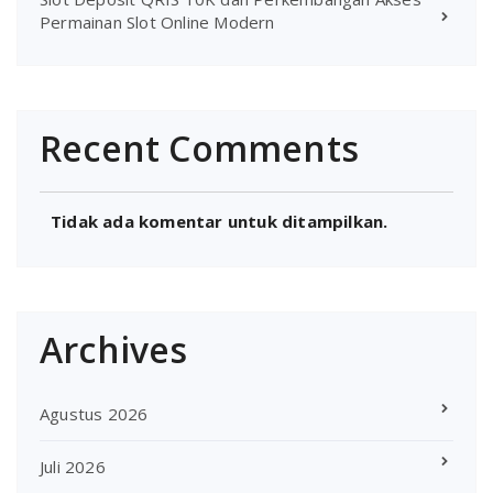
Permainan Slot Online Modern
Recent Comments
Tidak ada komentar untuk ditampilkan.
Archives
Agustus 2026
Juli 2026