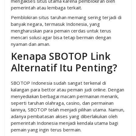
mengakses situs utama karena pemblokiran oleh
pemerintah atau lembaga terkait.
Pemblokiran situs taruhan memang sering terjadi di
banyak negara, termasuk Indonesia, yang
mengharuskan para pemain cerdas untuk terus
mencari solusi agar bisa tetap bermain dengan
nyaman dan aman.
Kenapa SBOTOP Link
Alternatif Itu Penting?
SBOTOP Indonesia sudah sangat terkenal di
kalangan para bettor atau pemain judi online. Dengan
menyediakan berbagai macam permainan menarik,
seperti taruhan olahraga, casino, dan permainan
lainnya, SBOTOP telah menjadi pilihan utama. Namun,
adanya pembatasan akses yang diberlakukan oleh
pemerintah Indonesia menjadi kendala utama bagi
pemain yang ingin terus bermain.