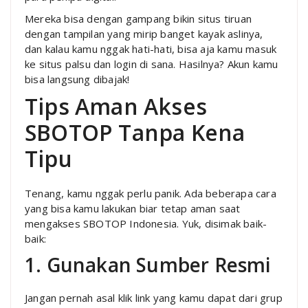
Mereka bisa dengan gampang bikin situs tiruan
dengan tampilan yang mirip banget kayak aslinya,
dan kalau kamu nggak hati-hati, bisa aja kamu masuk
ke situs palsu dan login di sana. Hasilnya? Akun kamu
bisa langsung dibajak!
Tips Aman Akses
SBOTOP Tanpa Kena
Tipu
Tenang, kamu nggak perlu panik. Ada beberapa cara
yang bisa kamu lakukan biar tetap aman saat
mengakses SBOTOP Indonesia. Yuk, disimak baik-
baik:
1. Gunakan Sumber Resmi
Jangan pernah asal klik link yang kamu dapat dari grup