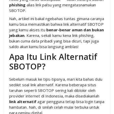
phishing
alias link palsu yang mengatasnamakan
SBOTOP.
Nah, artikel ini bakal ngebahas tuntas gimana caranya
kamu bisa memastikan bahwa link alternatif SBOTOP
yang kamu akses itu
benar-benar aman dan bukan
jebakan
. Karena, sekali kamu kena link phishing,
bukan cuma data pribadi yang bisa dicuri, tapi juga
saldo akun kamu bisa langsung amblas!
Apa Itu Link Alternatif
SBOTOP?
Sebelum masuk ke tips-tipsnya, mari kita bahas dulu
sedikit soal link alternatif. Karena beberapa situs
taruhan seperti SBOTOP sering kali diblokir oleh
provider internet di Indonesia, maka disediakanlah
link alternatif
agar pengguna tetap bisa login tanpa
hambatan. Nah, di sinilah celah mulai terbuka untuk
para penipu digital.