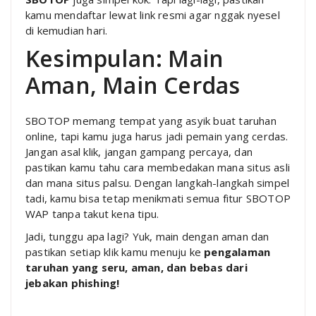
kamu mendaftar lewat link resmi agar nggak nyesel
di kemudian hari.
Kesimpulan: Main
Aman, Main Cerdas
SBOTOP memang tempat yang asyik buat taruhan
online, tapi kamu juga harus jadi pemain yang cerdas.
Jangan asal klik, jangan gampang percaya, dan
pastikan kamu tahu cara membedakan mana situs asli
dan mana situs palsu. Dengan langkah-langkah simpel
tadi, kamu bisa tetap menikmati semua fitur SBOTOP
WAP tanpa takut kena tipu.
Jadi, tunggu apa lagi? Yuk, main dengan aman dan
pastikan setiap klik kamu menuju ke
pengalaman
taruhan yang seru, aman, dan bebas dari
jebakan phishing!