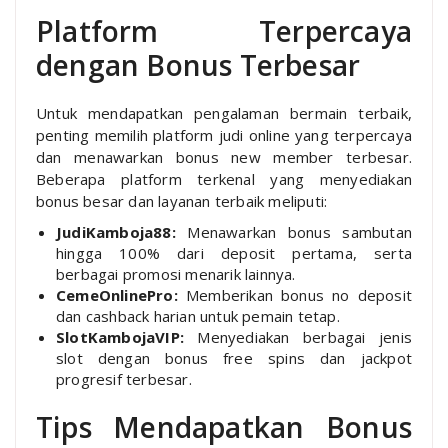
Platform Terpercaya
dengan Bonus Terbesar
Untuk mendapatkan pengalaman bermain terbaik,
penting memilih platform judi online yang terpercaya
dan menawarkan bonus new member terbesar.
Beberapa platform terkenal yang menyediakan
bonus besar dan layanan terbaik meliputi:
JudiKamboja88:
Menawarkan bonus sambutan
hingga 100% dari deposit pertama, serta
berbagai promosi menarik lainnya.
CemeOnlinePro:
Memberikan bonus no deposit
dan cashback harian untuk pemain tetap.
SlotKambojaVIP:
Menyediakan berbagai jenis
slot dengan bonus free spins dan jackpot
progresif terbesar.
Tips Mendapatkan Bonus