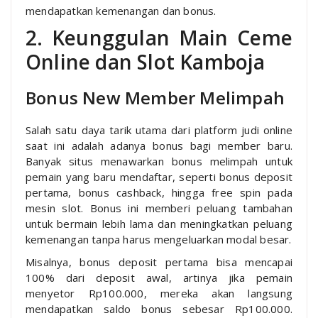
mendapatkan kemenangan dan bonus.
2. Keunggulan Main Ceme
Online dan Slot Kamboja
Bonus New Member Melimpah
Salah satu daya tarik utama dari platform judi online
saat ini adalah adanya bonus bagi member baru.
Banyak situs menawarkan bonus melimpah untuk
pemain yang baru mendaftar, seperti bonus deposit
pertama, bonus cashback, hingga free spin pada
mesin slot. Bonus ini memberi peluang tambahan
untuk bermain lebih lama dan meningkatkan peluang
kemenangan tanpa harus mengeluarkan modal besar.
Misalnya, bonus deposit pertama bisa mencapai
100% dari deposit awal, artinya jika pemain
menyetor Rp100.000, mereka akan langsung
mendapatkan saldo bonus sebesar Rp100.000.