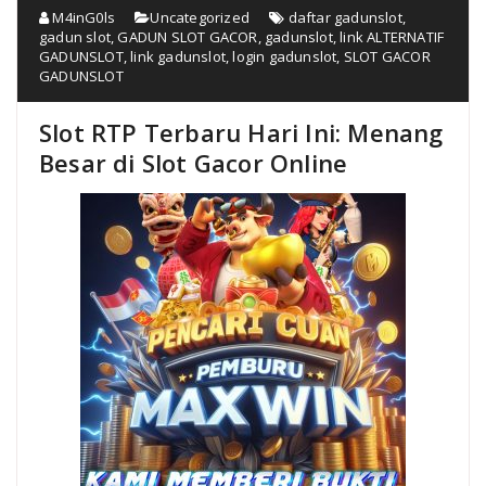
M4inG0ls
Uncategorized
daftar gadunslot
,
gadun slot
,
GADUN SLOT GACOR
,
gadunslot
,
link ALTERNATIF
GADUNSLOT
,
link gadunslot
,
login gadunslot
,
SLOT GACOR
GADUNSLOT
Slot RTP Terbaru Hari Ini: Menang
Besar di Slot Gacor Online