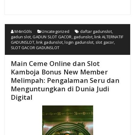
M4inG0ls
Uncategorized
daftar gadunslot
,
gadun slot
,
GADUN SLOT GACOR
,
gadunslot
,
link ALTERNATIF
GADUNSLOT
,
link gadunslot
,
login gadunslot
,
slot gacor
,
SLOT GACOR GADUNSLOT
Main Ceme Online dan Slot
Kamboja Bonus New Member
Melimpah: Pengalaman Seru dan
Menguntungkan di Dunia Judi
Digital