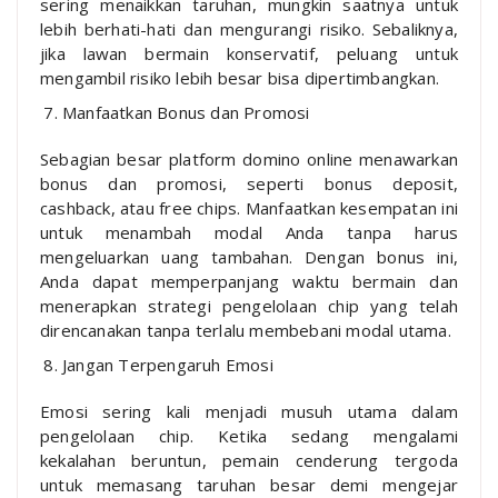
sering menaikkan taruhan, mungkin saatnya untuk
lebih berhati-hati dan mengurangi risiko. Sebaliknya,
jika lawan bermain konservatif, peluang untuk
mengambil risiko lebih besar bisa dipertimbangkan.
Manfaatkan Bonus dan Promosi
Sebagian besar platform domino online menawarkan
bonus dan promosi, seperti bonus deposit,
cashback, atau free chips. Manfaatkan kesempatan ini
untuk menambah modal Anda tanpa harus
mengeluarkan uang tambahan. Dengan bonus ini,
Anda dapat memperpanjang waktu bermain dan
menerapkan strategi pengelolaan chip yang telah
direncanakan tanpa terlalu membebani modal utama.
Jangan Terpengaruh Emosi
Emosi sering kali menjadi musuh utama dalam
pengelolaan chip. Ketika sedang mengalami
kekalahan beruntun, pemain cenderung tergoda
untuk memasang taruhan besar demi mengejar