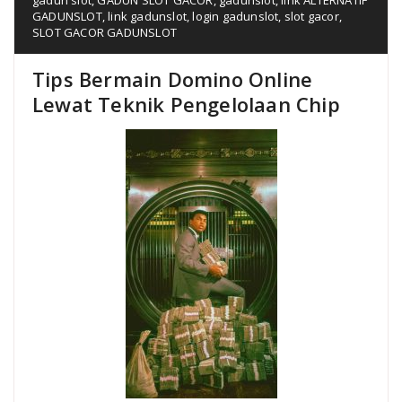
GADUNSLOT
,
link gadunslot
,
login gadunslot
,
slot gacor
,
SLOT GACOR GADUNSLOT
Tips Bermain Domino Online
Lewat Teknik Pengelolaan Chip