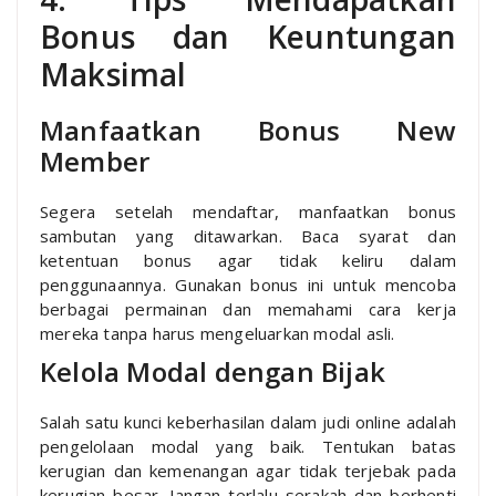
Bonus dan Keuntungan
Maksimal
Manfaatkan Bonus New
Member
Segera setelah mendaftar, manfaatkan bonus
sambutan yang ditawarkan. Baca syarat dan
ketentuan bonus agar tidak keliru dalam
penggunaannya. Gunakan bonus ini untuk mencoba
berbagai permainan dan memahami cara kerja
mereka tanpa harus mengeluarkan modal asli.
Kelola Modal dengan Bijak
Salah satu kunci keberhasilan dalam judi online adalah
pengelolaan modal yang baik. Tentukan batas
kerugian dan kemenangan agar tidak terjebak pada
kerugian besar. Jangan terlalu serakah dan berhenti