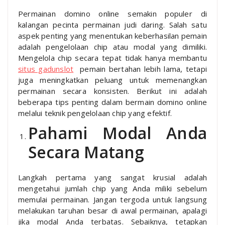
Permainan domino online semakin populer di
kalangan pecinta permainan judi daring. Salah satu
aspek penting yang menentukan keberhasilan pemain
adalah pengelolaan chip atau modal yang dimiliki.
Mengelola chip secara tepat tidak hanya membantu
situs gadunslot
pemain bertahan lebih lama, tetapi
juga meningkatkan peluang untuk memenangkan
permainan secara konsisten. Berikut ini adalah
beberapa tips penting dalam bermain domino online
melalui teknik pengelolaan chip yang efektif.
Pahami Modal Anda
Secara Matang
Langkah pertama yang sangat krusial adalah
mengetahui jumlah chip yang Anda miliki sebelum
memulai permainan. Jangan tergoda untuk langsung
melakukan taruhan besar di awal permainan, apalagi
jika modal Anda terbatas. Sebaiknya, tetapkan