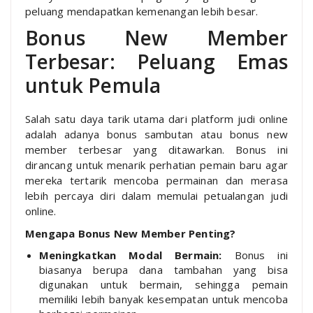
peluang mendapatkan kemenangan lebih besar.
Bonus New Member
Terbesar: Peluang Emas
untuk Pemula
Salah satu daya tarik utama dari platform judi online
adalah adanya bonus sambutan atau bonus new
member terbesar yang ditawarkan. Bonus ini
dirancang untuk menarik perhatian pemain baru agar
mereka tertarik mencoba permainan dan merasa
lebih percaya diri dalam memulai petualangan judi
online.
Mengapa Bonus New Member Penting?
Meningkatkan Modal Bermain:
Bonus ini
biasanya berupa dana tambahan yang bisa
digunakan untuk bermain, sehingga pemain
memiliki lebih banyak kesempatan untuk mencoba