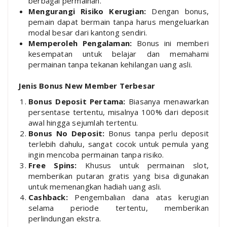
berbagai permainan.
Mengurangi Risiko Kerugian:
Dengan bonus,
pemain dapat bermain tanpa harus mengeluarkan
modal besar dari kantong sendiri.
Memperoleh Pengalaman:
Bonus ini memberi
kesempatan untuk belajar dan memahami
permainan tanpa tekanan kehilangan uang asli.
Jenis Bonus New Member Terbesar
Bonus Deposit Pertama:
Biasanya menawarkan
persentase tertentu, misalnya 100% dari deposit
awal hingga sejumlah tertentu.
Bonus No Deposit:
Bonus tanpa perlu deposit
terlebih dahulu, sangat cocok untuk pemula yang
ingin mencoba permainan tanpa risiko.
Free Spins:
Khusus untuk permainan slot,
memberikan putaran gratis yang bisa digunakan
untuk memenangkan hadiah uang asli.
Cashback:
Pengembalian dana atas kerugian
selama periode tertentu, memberikan
perlindungan ekstra.