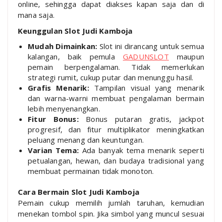
online, sehingga dapat diakses kapan saja dan di
mana saja.
Keunggulan Slot Judi Kamboja
Mudah Dimainkan:
Slot ini dirancang untuk semua
kalangan, baik pemula
GADUNSLOT
maupun
pemain berpengalaman. Tidak memerlukan
strategi rumit, cukup putar dan menunggu hasil.
Grafis Menarik:
Tampilan visual yang menarik
dan warna-warni membuat pengalaman bermain
lebih menyenangkan.
Fitur Bonus:
Bonus putaran gratis, jackpot
progresif, dan fitur multiplikator meningkatkan
peluang menang dan keuntungan.
Varian Tema:
Ada banyak tema menarik seperti
petualangan, hewan, dan budaya tradisional yang
membuat permainan tidak monoton.
Cara Bermain Slot Judi Kamboja
Pemain cukup memilih jumlah taruhan, kemudian
menekan tombol spin. Jika simbol yang muncul sesuai