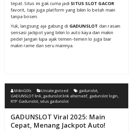
tepat. Situs ini gak cuma jadi
SITUS SLOT GACOR
favorit, tapi juga platform yang bikin lo betah main
tanpa bosen.
Yuk, langsung aja gabung di
GADUNSLOT
dan rasain
sensasi jackpot yang bikin lo auto kaya dan makin
pede! Jangan lupa ajak temen-temen lo juga biar
makin rame dan seru mainnya.
M4inG0ls
Uncategorized
gadunslot
,
GADUNSLOT link
,
gadunslot link alternatif
,
gadunslot login
,
RTP Gadunslot
,
situs gadunslot
GADUNSLOT Viral 2025: Main
Cepat, Menang Jackpot Auto!