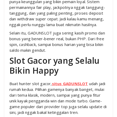
punya keunggulan yang bikin pemain loyal. Sistem
permainannya fair play, jackpotnya nggak tanggung-
tanggung, dan yang paling penting, proses deposit
dan withdraw super cepat. Jadi kalau kamu menang,
nggak perlu nunggu lama buat nikmatin hasilnya.
Selain itu, GADUNSLOT juga sering kasih promo dan
bonus yang bener-bener real, bukan PHP. Dari free
spin, cashback, sampai bonus harian yang bisa bikin
saldo makin gendut.
Slot Gacor yang Selalu
Bikin Happy
Buat hunter slot gacor,
situs GADUNSLOT
udah jadi
rumah kedua. Pilihan gamenya banyak banget, mulai
dari tema klasik, modern, sampai yang punya fitur
unik kayak pengganda win dan mode turbo. Game-
game populer dari provider top juga selalu update di
sini, jadi nggak bakal ketinggalan tren.