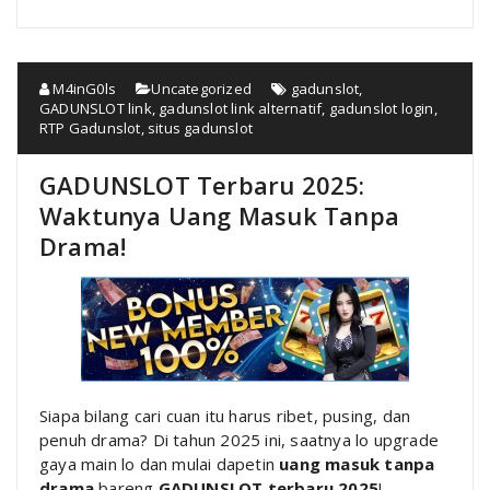
M4inG0ls
Uncategorized
gadunslot
,
GADUNSLOT link
,
gadunslot link alternatif
,
gadunslot login
,
RTP Gadunslot
,
situs gadunslot
GADUNSLOT Terbaru 2025:
Waktunya Uang Masuk Tanpa
Drama!
Siapa bilang cari cuan itu harus ribet, pusing, dan
penuh drama? Di tahun 2025 ini, saatnya lo upgrade
gaya main lo dan mulai dapetin
uang masuk tanpa
drama
bareng
GADUNSLOT terbaru 2025
!