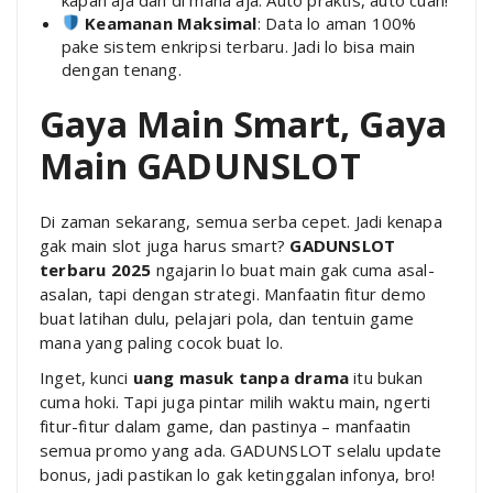
Keamanan Maksimal
: Data lo aman 100%
pake sistem enkripsi terbaru. Jadi lo bisa main
dengan tenang.
Gaya Main Smart, Gaya
Main GADUNSLOT
Di zaman sekarang, semua serba cepet. Jadi kenapa
gak main slot juga harus smart?
GADUNSLOT
terbaru 2025
ngajarin lo buat main gak cuma asal-
asalan, tapi dengan strategi. Manfaatin fitur demo
buat latihan dulu, pelajari pola, dan tentuin game
mana yang paling cocok buat lo.
Inget, kunci
uang masuk tanpa drama
itu bukan
cuma hoki. Tapi juga pintar milih waktu main, ngerti
fitur-fitur dalam game, dan pastinya – manfaatin
semua promo yang ada. GADUNSLOT selalu update
bonus, jadi pastikan lo gak ketinggalan infonya, bro!