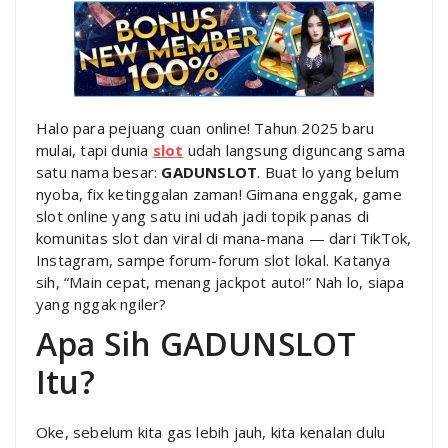
Halo para pejuang cuan online! Tahun 2025 baru
mulai, tapi dunia
slot
udah langsung diguncang sama
satu nama besar:
GADUNSLOT
. Buat lo yang belum
nyoba, fix ketinggalan zaman! Gimana enggak, game
slot online yang satu ini udah jadi topik panas di
komunitas slot dan viral di mana-mana — dari TikTok,
Instagram, sampe forum-forum slot lokal. Katanya
sih, “Main cepat, menang jackpot auto!” Nah lo, siapa
yang nggak ngiler?
Apa Sih GADUNSLOT
Itu?
Oke, sebelum kita gas lebih jauh, kita kenalan dulu