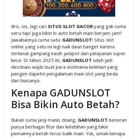
Bro, sis, lagi cari
SITUS SLOT GACOR
yang gak cuma
seru tapi juga bikin lo auto betah main berjam-jam?
Jawabannya cuma satu:
GADUNSLOT
! Situs slot
online yang satu ini lagi naik daun banget karena
terkenal gampang kasih jackpot dan pelayanan super
kece. Di tahun 2025 ini,
GADUNSLOT
udah jadi
destinasi wajib buat para slotmania kekinian yang
pengen dapetin pengalaman main slot yang beda
dari biasanya.
Kenapa GADUNSLOT
Bisa Bikin Auto Betah?
Bukan cuma janji manis doang,
GADUNSLOT
beneran
punya berbagai fitur dan kelebihan yang bikin
pemainnya betah terus balik main. Yuk, simak kenapa