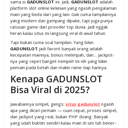
sama si
GADUNSLOT
ini. Jadi,
GADUNSLOT
adalah
platform slot online kekinian yang ngasih pengalaman
main yang beda dari yang lain. Gak cuma tampilannya
yang modern dan gampang dipake, tapi juga punya
ratusan game dari provider top dunia. Jadi nggak
heran kalau situs ini langsung viral di awal tahun.
Tapi bukan cuma soal tampilan. Yang bikin
GADUNSLOT
jadi favorit banyak orang adalah
kecepatan mainnya, bonus melimpah, dan… jackpot-
nya yang cepet banget nempel! Ini nih yang bikin
pemain pada betah dan makin rame tiap harinya.
Kenapa GADUNSLOT
Bisa Viral di 2025?
Jawabannya simpel, gengs:
situs gadunslot
ngasih
apa yang dicari pemain — cuan cepat, proses simpel,
dan jackpot yang real, bukan PHP doang. Banyak
yang udah buktiin sendiri kalau main di sini tuh bener-