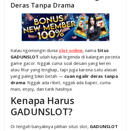
Deras Tanpa Drama
Kalau ngomongin dunia
slot online
, nama
Situs
GADUNSLOT
udah kayak legenda di kalangan pecinta
game gacor. Nggak cuma soal desain yang keren
atau fitur yang lengkap, tapi juga karena satu alasan
yang paling bikin betah —
cuan ngalir deras tanpa
drama
. Nggak ada ribet, nggak ada baper, cuma
main, enjoy, dan tarik hasilnya.
Kenapa Harus
GADUNSLOT?
Di tengah banyaknya pilihan situs slot,
GADUNSLOT