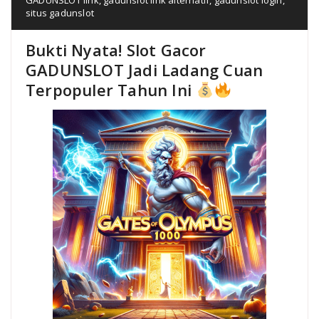
situs gadunslot
Bukti Nyata! Slot Gacor
GADUNSLOT Jadi Ladang Cuan
Terpopuler Tahun Ini