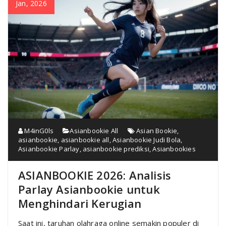
Jan, 2026
M4inG0ls
Asianbookie All
Asian Bookie
,
asianbookie
,
asianbookie all
,
Asianbookie Judi Bola
,
Asianbookie Parlay
,
asianbookie prediksi
,
Asianbookies
ASIANBOOKIE 2026: Analisis
Parlay Asianbookie untuk
Menghindari Kerugian
Saat ini, taruhan olahraga online semakin populer di