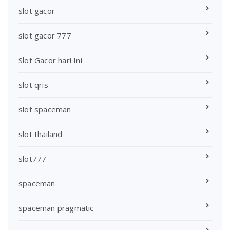
slot gacor
slot gacor 777
Slot Gacor hari Ini
slot qris
slot spaceman
slot thailand
slot777
spaceman
spaceman pragmatic