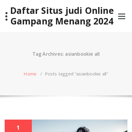
Skip
Daftar Situs judi Online
to
content
Gampang Menang 2024
Tag Archives: asianbookie all
Home
/
Posts tagged "asianbookie all"
1