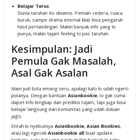
Belajar Terus
Dunia taruhan itu dinamis. Pemain cedera, cuaca
buruk, sampe drama internal klub bisa pengaruh
hasil pertandingan. Makin banyak info yang lo
punya, makin tajam feeling lo pas taruhan.
Kesimpulan: Jadi
Pemula Gak Masalah,
Asal Gak Asalan
Main judi bola emang seru, apalagi kalo lo udah ngerti
polanya. Dengan bantuan
Asianbookie
, lo gak cuma
dapet info lengkap dan prediksi tajam, tapi juga bisa
belajar langsung dari komunitas yang udah duluan
jago.
Entah lo nyebutnya
Asianbookie
,
Asian Bookies
,
atau lagi ngecek
Asianbookie all
buat update
terbaru, satu hal yang pasti: makin banyak lo tahu,