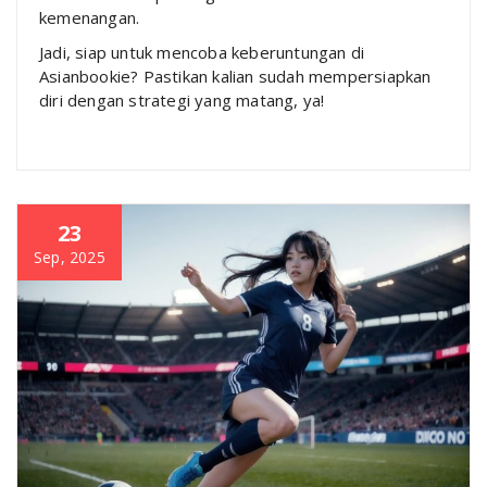
kemenangan.
Jadi, siap untuk mencoba keberuntungan di
Asianbookie? Pastikan kalian sudah mempersiapkan
diri dengan strategi yang matang, ya!
23
Sep, 2025