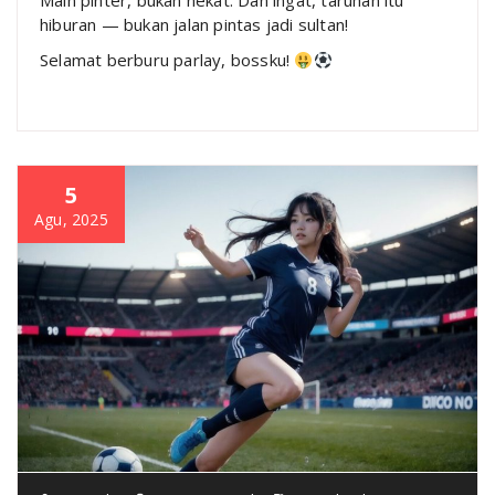
Main pinter, bukan nekat. Dan ingat, taruhan itu
hiburan — bukan jalan pintas jadi sultan!
Selamat berburu parlay, bossku!
5
Agu, 2025