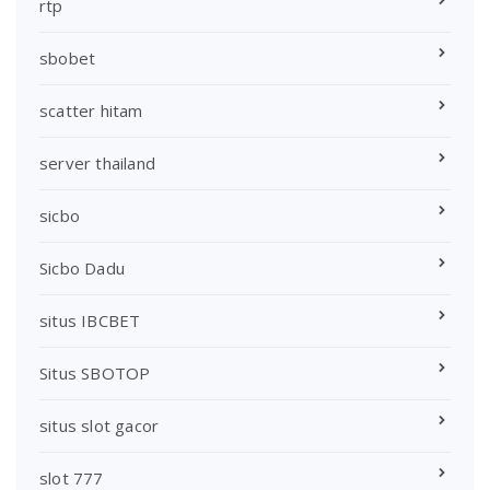
rtp
sbobet
scatter hitam
server thailand
sicbo
Sicbo Dadu
situs IBCBET
Situs SBOTOP
situs slot gacor
slot 777