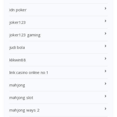
idn poker
joker123
joker123 gaming
judi bola
klikwin88
link casino online no 1
mahjong
mahjong slot
mahjong ways 2