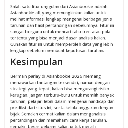
Salah satu fitur unggulan dari Asianbookie adalah
Asianbookie all, yang memungkinkan kalian untuk
melihat informasi lengkap mengenai berbagai jenis
taruhan dan hasil pertandingan sebelumnya. Fitur ini
sangat berguna untuk mencari tahu tren atau pola
tertentu yang bisa menjadi dasar analisis kalian.
Gunakan fitur ini untuk memperoleh data yang lebih
lengkap sebelum membuat keputusan taruhan.
Kesimpulan
Bermain parlay di Asianbookie 2026 memang
menawarkan tantangan tersendiri, namun dengan
strategi yang tepat, kalian bisa mengurangi risiko
kerugian. Jangan terburu-buru untuk memilih banyak
taruhan, pelajari lebih dalam mengenai handicap dan
prediksi dari situs ini, serta kelola anggaran dengan
bijak. Semakin cermat kalian dalam menganalisis
pertandingan dan memahami cara kerja taruhan,
semakin besar peluang kalian untuk meraih