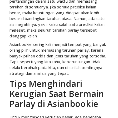
pertandingan dalam satu waktu dan memasang
taruhan di semuanya. Jika semua prediksi kalian
benar, maka keuntungan yang didapat akan lebih
besar dibandingkan taruhan biasa. Namun, ada satu
sisi negatifnya, yakni kalau salah satu prediksi kalian
meleset, maka seluruh taruhan parlay tersebut
dianggap kalah.
Asianbookie sering kali menjadi tempat yang banyak
orang pilih untuk memasang taruhan parlay, karena
banyak pilihan odds dan jenis taruhan yang tersedia.
Tapi, seperti yang kita tahu, keberuntungan tidak
selalu berpihak pada kita, dan di sinilah pentingnya
strategi dan analisis yang tepat.
Tips Menghindari
Kerugian Saat Bermain
Parlay di Asianbookie
Untuk menghindari kerugian besar, ada beberapa