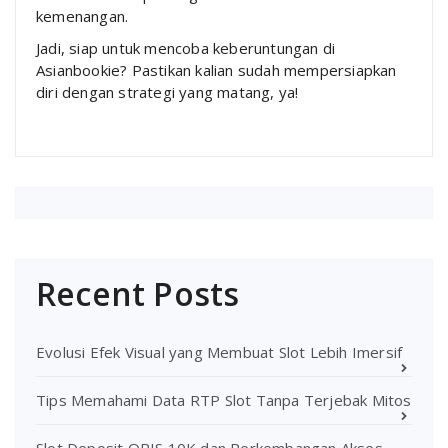
kemenangan.
Jadi, siap untuk mencoba keberuntungan di
Asianbookie? Pastikan kalian sudah mempersiapkan
diri dengan strategi yang matang, ya!
Recent Posts
Evolusi Efek Visual yang Membuat Slot Lebih Imersif
Tips Memahami Data RTP Slot Tanpa Terjebak Mitos
Slot Deposit QRIS 10K dan Perkembangan Akses