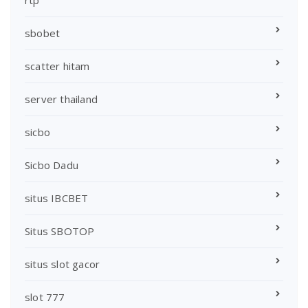
rtp
sbobet
scatter hitam
server thailand
sicbo
Sicbo Dadu
situs IBCBET
Situs SBOTOP
situs slot gacor
slot 777