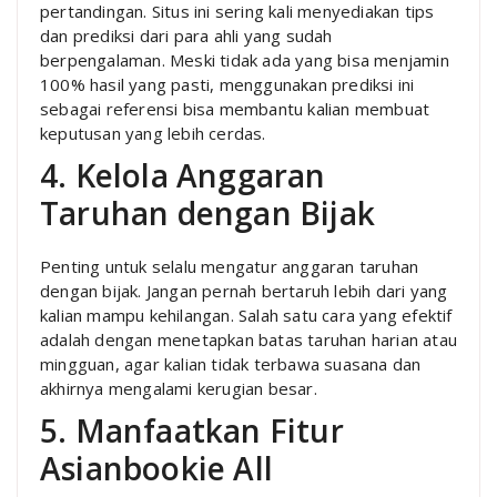
pertandingan. Situs ini sering kali menyediakan tips
dan prediksi dari para ahli yang sudah
berpengalaman. Meski tidak ada yang bisa menjamin
100% hasil yang pasti, menggunakan prediksi ini
sebagai referensi bisa membantu kalian membuat
keputusan yang lebih cerdas.
4. Kelola Anggaran
Taruhan dengan Bijak
Penting untuk selalu mengatur anggaran taruhan
dengan bijak. Jangan pernah bertaruh lebih dari yang
kalian mampu kehilangan. Salah satu cara yang efektif
adalah dengan menetapkan batas taruhan harian atau
mingguan, agar kalian tidak terbawa suasana dan
akhirnya mengalami kerugian besar.
5. Manfaatkan Fitur
Asianbookie All