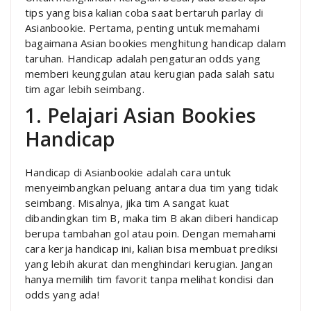
tips yang bisa kalian coba saat bertaruh parlay di
Asianbookie. Pertama, penting untuk memahami
bagaimana Asian bookies menghitung handicap dalam
taruhan. Handicap adalah pengaturan odds yang
memberi keunggulan atau kerugian pada salah satu
tim agar lebih seimbang.
1. Pelajari Asian Bookies
Handicap
Handicap di Asianbookie adalah cara untuk
menyeimbangkan peluang antara dua tim yang tidak
seimbang. Misalnya, jika tim A sangat kuat
dibandingkan tim B, maka tim B akan diberi handicap
berupa tambahan gol atau poin. Dengan memahami
cara kerja handicap ini, kalian bisa membuat prediksi
yang lebih akurat dan menghindari kerugian. Jangan
hanya memilih tim favorit tanpa melihat kondisi dan
odds yang ada!