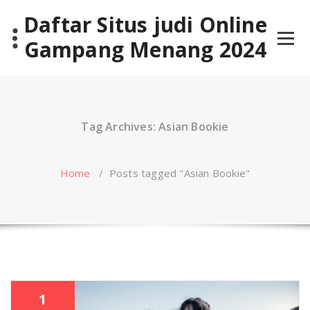
Skip
Daftar Situs judi Online
to
content
Gampang Menang 2024
Tag Archives: Asian Bookie
Home
/
Posts tagged "Asian Bookie"
1