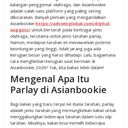
kalangan penggemar olahraga, dan Asianbookie
adalah salah satu platform yang paling sering
dibicarakan. Banyak pemain yang mengandalkan
Asianbookie
https://adventglobal.com/digital-
nuggets/
untuk bertaruh pada berbagai jenis
olahraga, terutama untuk jenis taruhan parlay.
Namun, meskipun taruhan ini menawarkan potensi
keuntungan yang tinggi, tidak jarang juga ada
kerugian besar yang harus dihadapi. Lalu, bagaimana
cara menghindari kerugian saat bermain di
Asianbookie 2026? Yuk, kita bahas lebih dalam!
Mengenal Apa Itu
Parlay di Asianbookie
Bagi kalian yang baru terjun ke dunia taruhan, parlay
adalah jenis taruhan yang memungkinkan kalian untuk
menggabungkan beberapa taruhan dalam satu slip
taruhan. Misalnya, kalian bisa memilih beberapa