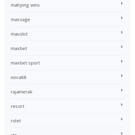
mahjong wins
massage
mauslot
maxbet
maxbet sport
nova88
rajamerak
resort
rolet