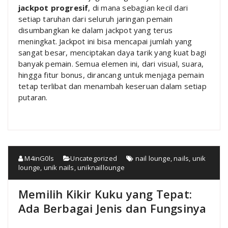
jackpot progresif
, di mana sebagian kecil dari
setiap taruhan dari seluruh jaringan pemain
disumbangkan ke dalam jackpot yang terus
meningkat. Jackpot ini bisa mencapai jumlah yang
sangat besar, menciptakan daya tarik yang kuat bagi
banyak pemain. Semua elemen ini, dari visual, suara,
hingga fitur bonus, dirancang untuk menjaga pemain
tetap terlibat dan menambah keseruan dalam setiap
putaran.
M4inG0ls
Uncategorized
nail lounge
,
nails
,
unik
lounge
,
unik nails
,
uniknaillounge
Memilih Kikir Kuku yang Tepat:
Ada Berbagai Jenis dan Fungsinya