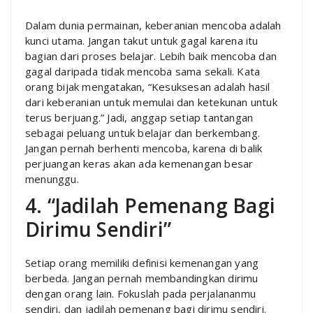
Dalam dunia permainan, keberanian mencoba adalah
kunci utama. Jangan takut untuk gagal karena itu
bagian dari proses belajar. Lebih baik mencoba dan
gagal daripada tidak mencoba sama sekali. Kata
orang bijak mengatakan, “Kesuksesan adalah hasil
dari keberanian untuk memulai dan ketekunan untuk
terus berjuang.” Jadi, anggap setiap tantangan
sebagai peluang untuk belajar dan berkembang.
Jangan pernah berhenti mencoba, karena di balik
perjuangan keras akan ada kemenangan besar
menunggu.
4. “Jadilah Pemenang Bagi
Dirimu Sendiri”
Setiap orang memiliki definisi kemenangan yang
berbeda. Jangan pernah membandingkan dirimu
dengan orang lain. Fokuslah pada perjalananmu
sendiri, dan jadilah pemenang bagi dirimu sendiri.