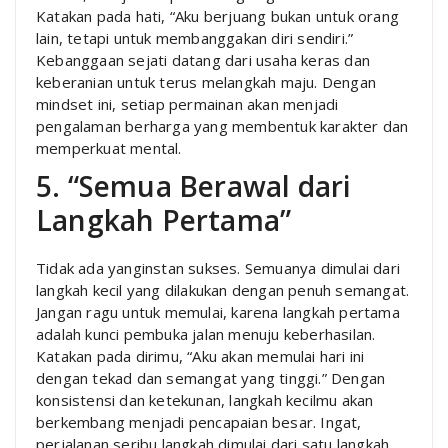
Katakan pada hati, “Aku berjuang bukan untuk orang
lain, tetapi untuk membanggakan diri sendiri.”
Kebanggaan sejati datang dari usaha keras dan
keberanian untuk terus melangkah maju. Dengan
mindset ini, setiap permainan akan menjadi
pengalaman berharga yang membentuk karakter dan
memperkuat mental.
5. “Semua Berawal dari
Langkah Pertama”
Tidak ada yanginstan sukses. Semuanya dimulai dari
langkah kecil yang dilakukan dengan penuh semangat.
Jangan ragu untuk memulai, karena langkah pertama
adalah kunci pembuka jalan menuju keberhasilan.
Katakan pada dirimu, “Aku akan memulai hari ini
dengan tekad dan semangat yang tinggi.” Dengan
konsistensi dan ketekunan, langkah kecilmu akan
berkembang menjadi pencapaian besar. Ingat,
perjalanan seribu langkah dimulai dari satu langkah