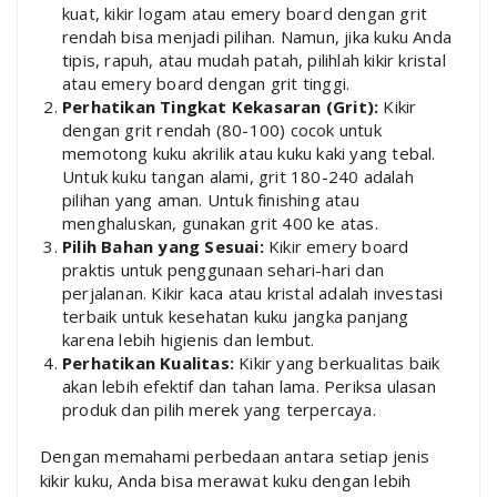
kuat, kikir logam atau emery board dengan grit
rendah bisa menjadi pilihan. Namun, jika kuku Anda
tipis, rapuh, atau mudah patah, pilihlah kikir kristal
atau emery board dengan grit tinggi.
Perhatikan Tingkat Kekasaran (Grit):
Kikir
dengan grit rendah (80-100) cocok untuk
memotong kuku akrilik atau kuku kaki yang tebal.
Untuk kuku tangan alami, grit 180-240 adalah
pilihan yang aman. Untuk finishing atau
menghaluskan, gunakan grit 400 ke atas.
Pilih Bahan yang Sesuai:
Kikir emery board
praktis untuk penggunaan sehari-hari dan
perjalanan. Kikir kaca atau kristal adalah investasi
terbaik untuk kesehatan kuku jangka panjang
karena lebih higienis dan lembut.
Perhatikan Kualitas:
Kikir yang berkualitas baik
akan lebih efektif dan tahan lama. Periksa ulasan
produk dan pilih merek yang terpercaya.
Dengan memahami perbedaan antara setiap jenis
kikir kuku, Anda bisa merawat kuku dengan lebih