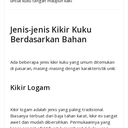
untuk kuku tangan maupun kaki.
Jenis-jenis Kikir Kuku
Berdasarkan Bahan
Ada beberapa jenis kikir kuku yang umum ditemukan
di pasaran, masing-masing dengan karakteristik unik:
Kikir Logam
Kikir logam adalah jenis yang paling tradisional.
Biasanya terbuat dari baja tahan karat, kikir ini sangat
awet dan mudah dibersihkan. Permukaannya yang