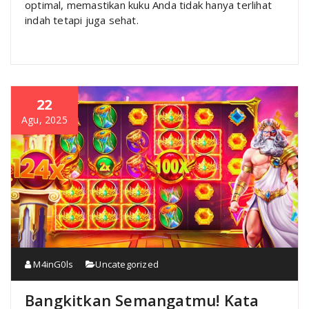
optimal, memastikan kuku Anda tidak hanya terlihat
indah tetapi juga sehat.
22
Agu, 2025
M4inG0ls
Uncategorized
Bangkitkan Semangatmu! Kata