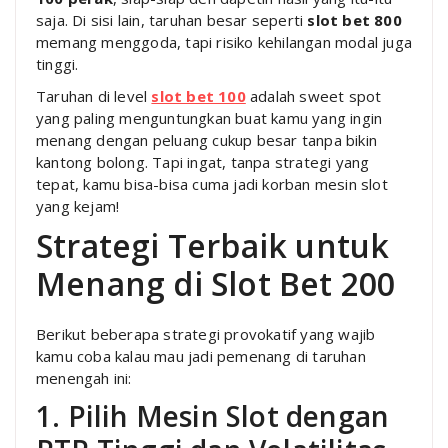
saja. Di sisi lain, taruhan besar seperti
slot bet 800
memang menggoda, tapi risiko kehilangan modal juga
tinggi.
Taruhan di level
slot bet 100
adalah sweet spot
yang paling menguntungkan buat kamu yang ingin
menang dengan peluang cukup besar tanpa bikin
kantong bolong. Tapi ingat, tanpa strategi yang
tepat, kamu bisa-bisa cuma jadi korban mesin slot
yang kejam!
Strategi Terbaik untuk
Menang di Slot Bet 200
Berikut beberapa strategi provokatif yang wajib
kamu coba kalau mau jadi pemenang di taruhan
menengah ini:
1. Pilih Mesin Slot dengan