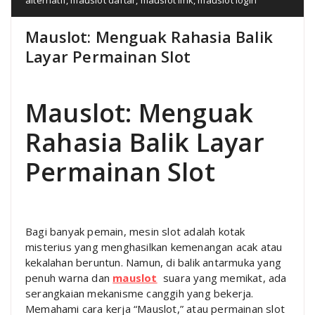
Mauslot: Menguak Rahasia Balik
Layar Permainan Slot
Mauslot: Menguak
Rahasia Balik Layar
Permainan Slot
Bagi banyak pemain, mesin slot adalah kotak
misterius yang menghasilkan kemenangan acak atau
kekalahan beruntun. Namun, di balik antarmuka yang
penuh warna dan
mauslot
suara yang memikat, ada
serangkaian mekanisme canggih yang bekerja.
Memahami cara kerja “Mauslot,” atau permainan slot