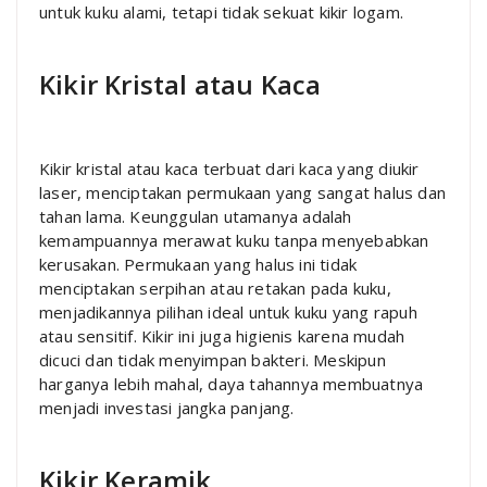
untuk kuku alami, tetapi tidak sekuat kikir logam.
Kikir Kristal atau Kaca
Kikir kristal atau kaca terbuat dari kaca yang diukir
laser, menciptakan permukaan yang sangat halus dan
tahan lama. Keunggulan utamanya adalah
kemampuannya merawat kuku tanpa menyebabkan
kerusakan. Permukaan yang halus ini tidak
menciptakan serpihan atau retakan pada kuku,
menjadikannya pilihan ideal untuk kuku yang rapuh
atau sensitif. Kikir ini juga higienis karena mudah
dicuci dan tidak menyimpan bakteri. Meskipun
harganya lebih mahal, daya tahannya membuatnya
menjadi investasi jangka panjang.
Kikir Keramik