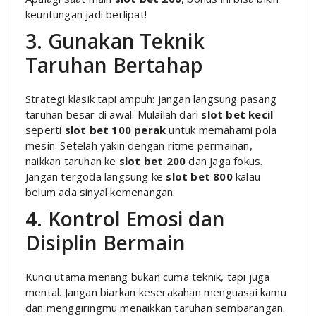
keuntungan jadi berlipat!
3. Gunakan Teknik
Taruhan Bertahap
Strategi klasik tapi ampuh: jangan langsung pasang
taruhan besar di awal. Mulailah dari
slot bet kecil
seperti
slot bet 100 perak
untuk memahami pola
mesin. Setelah yakin dengan ritme permainan,
naikkan taruhan ke
slot bet 200
dan jaga fokus.
Jangan tergoda langsung ke
slot bet 800
kalau
belum ada sinyal kemenangan.
4. Kontrol Emosi dan
Disiplin Bermain
Kunci utama menang bukan cuma teknik, tapi juga
mental. Jangan biarkan keserakahan menguasai kamu
dan menggiringmu menaikkan taruhan sembarangan.