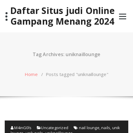
Skip
Daftar Situs judi Online
to
content
Gampang Menang 2024
Tag Archives: uniknaillounge
Home
/
Posts tagged "uniknaillounge"
M4inG0ls
Uncategorized
nail lounge
,
nails
,
unik
lounge
,
unik nails
,
uniknaillounge