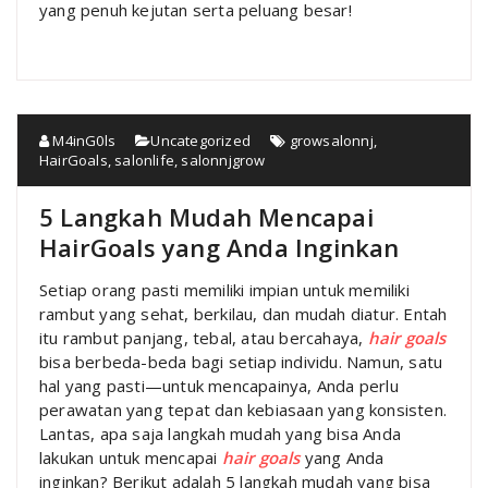
yang penuh kejutan serta peluang besar!
M4inG0ls
Uncategorized
growsalonnj
,
HairGoals
,
salonlife
,
salonnjgrow
5 Langkah Mudah Mencapai
HairGoals yang Anda Inginkan
Setiap orang pasti memiliki impian untuk memiliki
rambut yang sehat, berkilau, dan mudah diatur. Entah
itu rambut panjang, tebal, atau bercahaya,
hair goals
bisa berbeda-beda bagi setiap individu. Namun, satu
hal yang pasti—untuk mencapainya, Anda perlu
perawatan yang tepat dan kebiasaan yang konsisten.
Lantas, apa saja langkah mudah yang bisa Anda
lakukan untuk mencapai
hair goals
yang Anda
inginkan? Berikut adalah 5 langkah mudah yang bisa