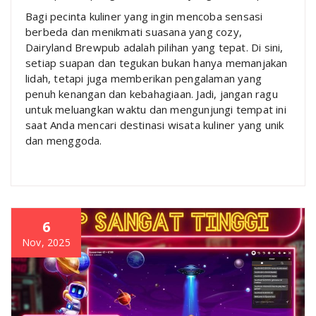
Bagi pecinta kuliner yang ingin mencoba sensasi
berbeda dan menikmati suasana yang cozy,
Dairyland Brewpub adalah pilihan yang tepat. Di sini,
setiap suapan dan tegukan bukan hanya memanjakan
lidah, tetapi juga memberikan pengalaman yang
penuh kenangan dan kebahagiaan. Jadi, jangan ragu
untuk meluangkan waktu dan mengunjungi tempat ini
saat Anda mencari destinasi wisata kuliner yang unik
dan menggoda.
6
Nov, 2025