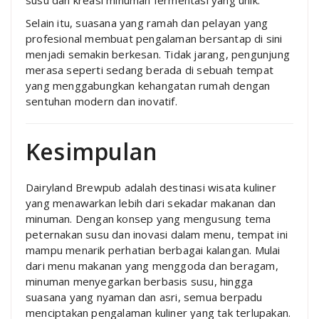
Selain itu, suasana yang ramah dan pelayan yang
profesional membuat pengalaman bersantap di sini
menjadi semakin berkesan. Tidak jarang, pengunjung
merasa seperti sedang berada di sebuah tempat
yang menggabungkan kehangatan rumah dengan
sentuhan modern dan inovatif.
Kesimpulan
Dairyland Brewpub adalah destinasi wisata kuliner
yang menawarkan lebih dari sekadar makanan dan
minuman. Dengan konsep yang mengusung tema
peternakan susu dan inovasi dalam menu, tempat ini
mampu menarik perhatian berbagai kalangan. Mulai
dari menu makanan yang menggoda dan beragam,
minuman menyegarkan berbasis susu, hingga
suasana yang nyaman dan asri, semua berpadu
menciptakan pengalaman kuliner yang tak terlupakan.