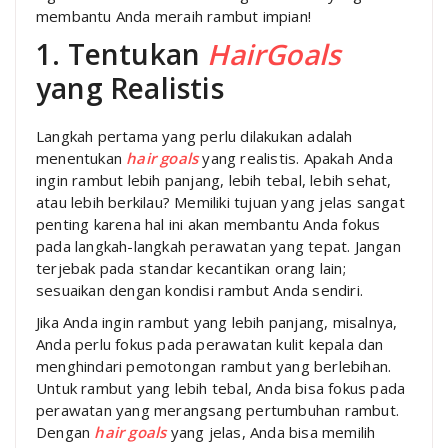
membantu Anda meraih rambut impian!
1. Tentukan
HairGoals
yang Realistis
Langkah pertama yang perlu dilakukan adalah
menentukan
hair goals
yang realistis. Apakah Anda
ingin rambut lebih panjang, lebih tebal, lebih sehat,
atau lebih berkilau? Memiliki tujuan yang jelas sangat
penting karena hal ini akan membantu Anda fokus
pada langkah-langkah perawatan yang tepat. Jangan
terjebak pada standar kecantikan orang lain;
sesuaikan dengan kondisi rambut Anda sendiri.
Jika Anda ingin rambut yang lebih panjang, misalnya,
Anda perlu fokus pada perawatan kulit kepala dan
menghindari pemotongan rambut yang berlebihan.
Untuk rambut yang lebih tebal, Anda bisa fokus pada
perawatan yang merangsang pertumbuhan rambut.
Dengan
hair goals
yang jelas, Anda bisa memilih