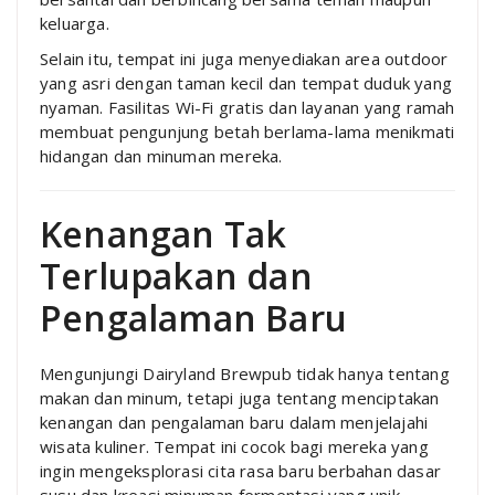
keluarga.
Selain itu, tempat ini juga menyediakan area outdoor
yang asri dengan taman kecil dan tempat duduk yang
nyaman. Fasilitas Wi-Fi gratis dan layanan yang ramah
membuat pengunjung betah berlama-lama menikmati
hidangan dan minuman mereka.
Kenangan Tak
Terlupakan dan
Pengalaman Baru
Mengunjungi Dairyland Brewpub tidak hanya tentang
makan dan minum, tetapi juga tentang menciptakan
kenangan dan pengalaman baru dalam menjelajahi
wisata kuliner. Tempat ini cocok bagi mereka yang
ingin mengeksplorasi cita rasa baru berbahan dasar
susu dan kreasi minuman fermentasi yang unik.