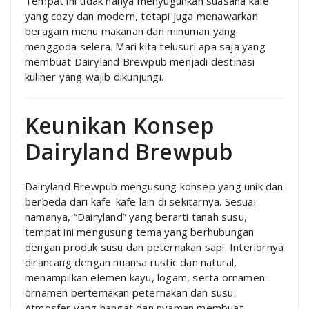
Tempat ini tidak hanya menyuguhkan suasana kafe
yang cozy dan modern, tetapi juga menawarkan
beragam menu makanan dan minuman yang
menggoda selera. Mari kita telusuri apa saja yang
membuat Dairyland Brewpub menjadi destinasi
kuliner yang wajib dikunjungi.
Keunikan Konsep
Dairyland Brewpub
Dairyland Brewpub mengusung konsep yang unik dan
berbeda dari kafe-kafe lain di sekitarnya. Sesuai
namanya, “Dairyland” yang berarti tanah susu,
tempat ini mengusung tema yang berhubungan
dengan produk susu dan peternakan sapi. Interiornya
dirancang dengan nuansa rustic dan natural,
menampilkan elemen kayu, logam, serta ornamen-
ornamen bertemakan peternakan dan susu.
Atmosfer yang hangat dan nyaman membuat