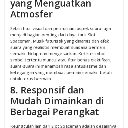
yang Menguatkan
Atmosfer
Selain fitur visual dan permainan, aspek suara juga
menjadi bagian penting dari daya tarik Slot
Spaceman. Musik futuristik yang dinamis dan efek
suara yang realistis membuat suasana bermain
semakin hidup dan mengesankan. Ketika simbol-
simbol tertentu muncul atau fitur bonus diaktifkan,
suara-suara ini menambah rasa antusiasme dan
ketegangan yang membuat pemain semakin betah
untuk terus bermain.
8. Responsif dan
Mudah Dimainkan di
Berbagai Perangkat
Keunggulan lain dari Slot Spaceman adalah desainnya