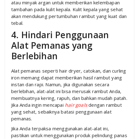
atau minyak argan untuk memberikan kelembapan
tambahan pada kulit kepala. Kulit kepala yang sehat
akan mendukung pertumbuhan rambut yang kuat dan
tebal.
4. Hindari Penggunaan
Alat Pemanas yang
Berlebihan
Alat pemanas seperti hair dryer, catokan, dan curling
iron memang dapat memberikan hasil rambut yang
instan dan rapi. Namun, jika digunakan secara
berlebihan, alat-alat ini bisa merusak rambut Anda,
membuatnya kering, rapuh, dan bahkan mudah patah.
Jika Anda ingin mencapai
hair goals
dengan rambut
yang sehat, sebaiknya batasi penggunaan alat
pemanas.
Jika Anda terpaksa menggunakan alat-alat ini,
pastikan untuk menggunakan produk pelindung panas