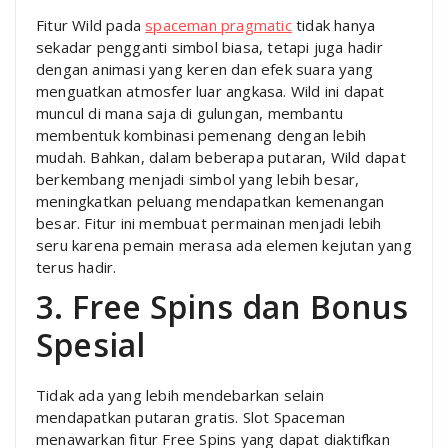
Fitur Wild pada
spaceman pragmatic
tidak hanya
sekadar pengganti simbol biasa, tetapi juga hadir
dengan animasi yang keren dan efek suara yang
menguatkan atmosfer luar angkasa. Wild ini dapat
muncul di mana saja di gulungan, membantu
membentuk kombinasi pemenang dengan lebih
mudah. Bahkan, dalam beberapa putaran, Wild dapat
berkembang menjadi simbol yang lebih besar,
meningkatkan peluang mendapatkan kemenangan
besar. Fitur ini membuat permainan menjadi lebih
seru karena pemain merasa ada elemen kejutan yang
terus hadir.
3. Free Spins dan Bonus
Spesial
Tidak ada yang lebih mendebarkan selain
mendapatkan putaran gratis. Slot Spaceman
menawarkan fitur Free Spins yang dapat diaktifkan