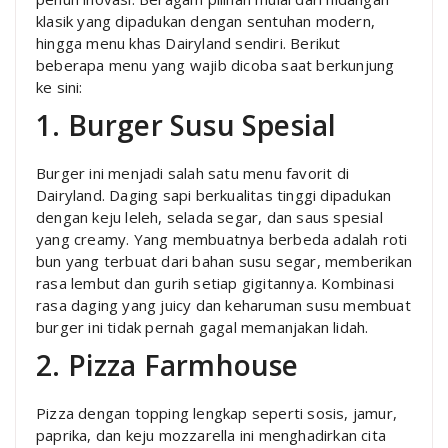
klasik yang dipadukan dengan sentuhan modern,
hingga menu khas Dairyland sendiri. Berikut
beberapa menu yang wajib dicoba saat berkunjung
ke sini:
1. Burger Susu Spesial
Burger ini menjadi salah satu menu favorit di
Dairyland. Daging sapi berkualitas tinggi dipadukan
dengan keju leleh, selada segar, dan saus spesial
yang creamy. Yang membuatnya berbeda adalah roti
bun yang terbuat dari bahan susu segar, memberikan
rasa lembut dan gurih setiap gigitannya. Kombinasi
rasa daging yang juicy dan keharuman susu membuat
burger ini tidak pernah gagal memanjakan lidah.
2. Pizza Farmhouse
Pizza dengan topping lengkap seperti sosis, jamur,
paprika, dan keju mozzarella ini menghadirkan cita