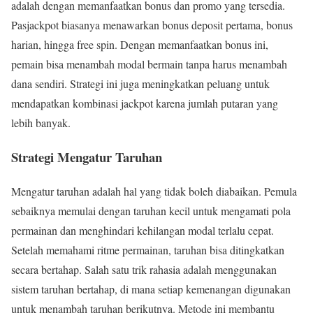
adalah dengan memanfaatkan bonus dan promo yang tersedia.
Pasjackpot biasanya menawarkan bonus deposit pertama, bonus
harian, hingga free spin. Dengan memanfaatkan bonus ini,
pemain bisa menambah modal bermain tanpa harus menambah
dana sendiri. Strategi ini juga meningkatkan peluang untuk
mendapatkan kombinasi jackpot karena jumlah putaran yang
lebih banyak.
Strategi Mengatur Taruhan
Mengatur taruhan adalah hal yang tidak boleh diabaikan. Pemula
sebaiknya memulai dengan taruhan kecil untuk mengamati pola
permainan dan menghindari kehilangan modal terlalu cepat.
Setelah memahami ritme permainan, taruhan bisa ditingkatkan
secara bertahap. Salah satu trik rahasia adalah menggunakan
sistem taruhan bertahap, di mana setiap kemenangan digunakan
untuk menambah taruhan berikutnya. Metode ini membantu