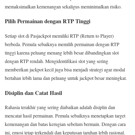
memaksimalkan kemenangan sekaligus meminimalkan risiko.
Pilih Permainan dengan RTP Tinggi
Setiap slot di Pasjackpot memiliki RTP (Return to Player)
berbeda. Pemula sebaiknya memilih permainan dengan RTP
tinggi karena peluang menang lebih besar dibandingkan slot
dengan RTP rendah. Mengidentifikasi slot yang sering
memberikan jackpot kecil juga bisa menjadi strategi agar modal
bertahan lebih lama dan peluang untuk jackpot besar meningkat.
Disiplin dan Catat Hasil
Rahasia terakhir yang sering diabaikan adalah disiplin dan
mencatat hasil permainan. Pemula sebaiknya menetapkan target
kemenangan dan batas kerugian sebelum bermain. Dengan cara
ini, emosi tetap terkendali dan keputusan taruhan lebih rasional.