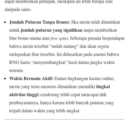
dapat memberikan petunjuk, meskipun ini lebih berupa seni
daripada sains.
Jumlah Putaran Tanpa Bonus:
Jika mesin telah dimainkan
jumlah putaran yang signifikan
untuk
tanpa memberikan
fitur bonus utama atau
free spins
, beberapa pemain berpendapat
bahwa mesin tersebut “sudah matang” dan akan segera
melepaskan fitur tersebut. Ini didasarkan pada asumsi bahwa
RNG harus “menyeimbangkan” hasil dalam jangka waktu
tertentu.
Waktu Bermain Aktif:
Dalam lingkungan kasino online,
tingkat
mesin yang terus-menerus dimainkan (memiliki
aktivitas tinggi
) cenderung lebih cepat mencapai titik
pembayarannya, hanya karena lebih banyak putaran yang
terjadi dalam waktu yang lebih singkat.