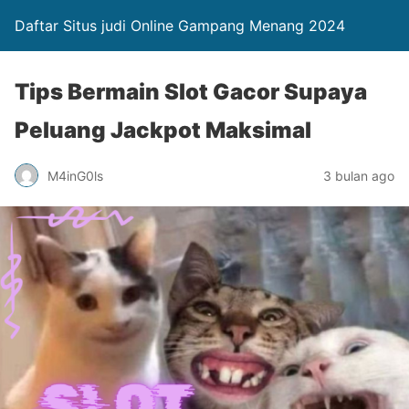
Daftar Situs judi Online Gampang Menang 2024
Tips Bermain Slot Gacor Supaya
Peluang Jackpot Maksimal
M4inG0ls
3 bulan ago