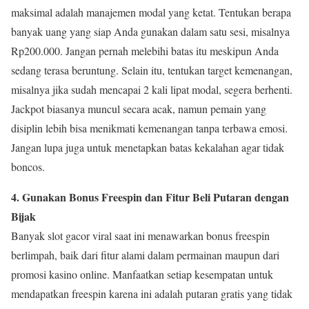
maksimal adalah manajemen modal yang ketat. Tentukan berapa
banyak uang yang siap Anda gunakan dalam satu sesi, misalnya
Rp200.000. Jangan pernah melebihi batas itu meskipun Anda
sedang terasa beruntung. Selain itu, tentukan target kemenangan,
misalnya jika sudah mencapai 2 kali lipat modal, segera berhenti.
Jackpot biasanya muncul secara acak, namun pemain yang
disiplin lebih bisa menikmati kemenangan tanpa terbawa emosi.
Jangan lupa juga untuk menetapkan batas kekalahan agar tidak
boncos.
4. Gunakan Bonus Freespin dan Fitur Beli Putaran dengan
Bijak
Banyak slot gacor viral saat ini menawarkan bonus freespin
berlimpah, baik dari fitur alami dalam permainan maupun dari
promosi kasino online. Manfaatkan setiap kesempatan untuk
mendapatkan freespin karena ini adalah putaran gratis yang tidak