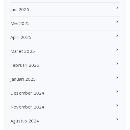
Juni 2025
Mei 2025
April 2025
Maret 2025
Februari 2025
Januari 2025
Desember 2024
November 2024
Agustus 2024