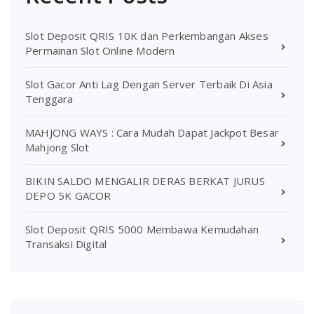
Slot Deposit QRIS 10K dan Perkembangan Akses
Permainan Slot Online Modern
Slot Gacor Anti Lag Dengan Server Terbaik Di Asia
Tenggara
MAHJONG WAYS : Cara Mudah Dapat Jackpot Besar
Mahjong Slot
BIKIN SALDO MENGALIR DERAS BERKAT JURUS
DEPO 5K GACOR
Slot Deposit QRIS 5000 Membawa Kemudahan
Transaksi Digital