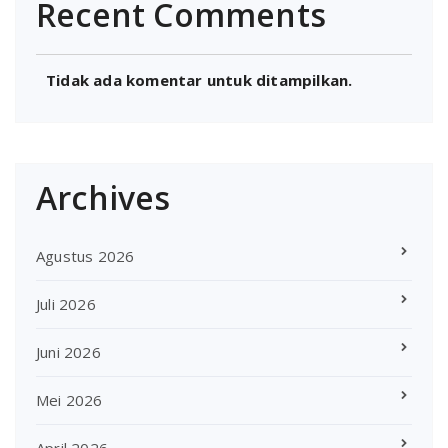
Recent Comments
Tidak ada komentar untuk ditampilkan.
Archives
Agustus 2026
Juli 2026
Juni 2026
Mei 2026
April 2026