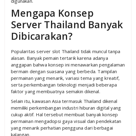
digunakan.
Mengapa Konsep
Server Thailand Banyak
Dibicarakan?
Popularitas server slot Thailand tidak muncul tanpa
alasan. Banyak pemain tertarik karena adanya
anggapan bahwa konsep ini menawarkan pengalaman
bermain dengan suasana yang berbeda. Tampilan
permainan yang menarik, variasi tema yang kreatif,
serta perkembangan teknologi menjadi beberapa
faktor yang membuatnya semakin dikenal.
Selain itu, kawasan Asia termasuk Thailand dikenal
memiliki perkembangan industri hiburan digital yang
cukup aktif. Hal tersebut membuat banyak konsep
permainan mengadopsi gaya visual dan pendekatan
yang menarik perhatian pengguna dari berbagai
kalangan.