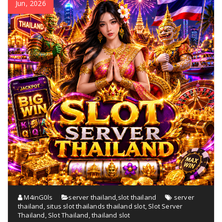
Jun, 2026
M4inG0ls
server thailand
,
slot thailand
server
thailand
,
situs slot thailands thailand slot
,
Slot Server
Thailand
,
Slot Thailand
,
thailand slot