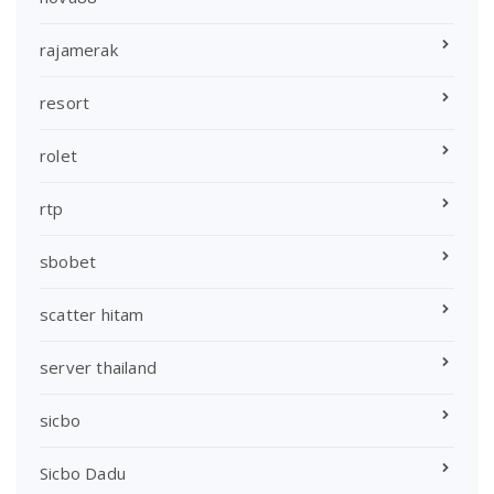
rajamerak
resort
rolet
rtp
sbobet
scatter hitam
server thailand
sicbo
Sicbo Dadu