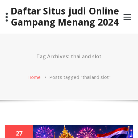
Skip
Daftar Situs judi Online
to
content
Gampang Menang 2024
Tag Archives: thailand slot
Home
/
Posts tagged "thailand slot"
27