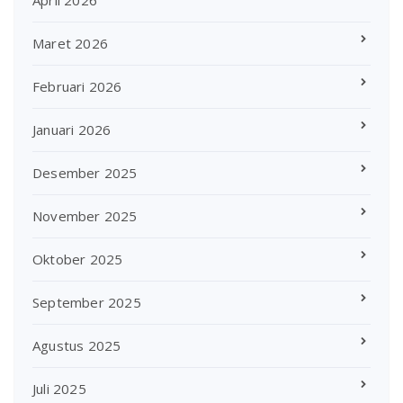
Maret 2026
Februari 2026
Januari 2026
Desember 2025
November 2025
Oktober 2025
September 2025
Agustus 2025
Juli 2025