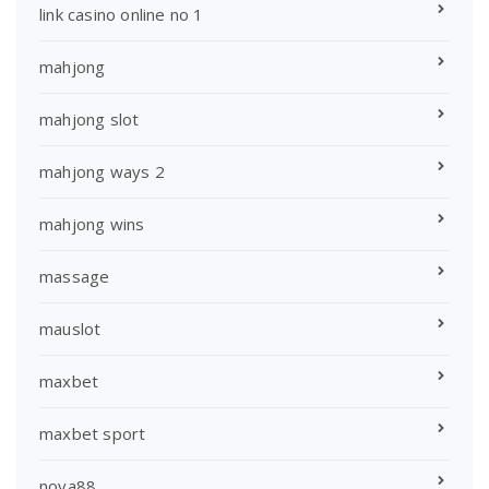
link casino online no 1
mahjong
mahjong slot
mahjong ways 2
mahjong wins
massage
mauslot
maxbet
maxbet sport
nova88