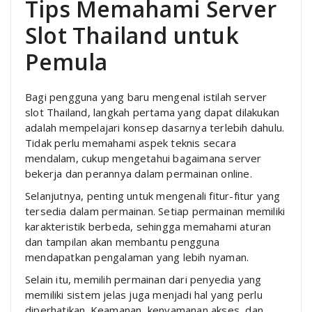
Tips Memahami Server
Slot Thailand untuk
Pemula
Bagi pengguna yang baru mengenal istilah server
slot Thailand, langkah pertama yang dapat dilakukan
adalah mempelajari konsep dasarnya terlebih dahulu.
Tidak perlu memahami aspek teknis secara
mendalam, cukup mengetahui bagaimana server
bekerja dan perannya dalam permainan online.
Selanjutnya, penting untuk mengenali fitur-fitur yang
tersedia dalam permainan. Setiap permainan memiliki
karakteristik berbeda, sehingga memahami aturan
dan tampilan akan membantu pengguna
mendapatkan pengalaman yang lebih nyaman.
Selain itu, memilih permainan dari penyedia yang
memiliki sistem jelas juga menjadi hal yang perlu
diperhatikan. Keamanan, kenyamanan akses, dan