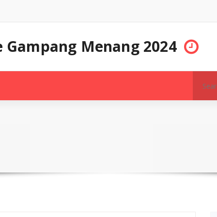
ine Gampang Menang 2024
Search
for: