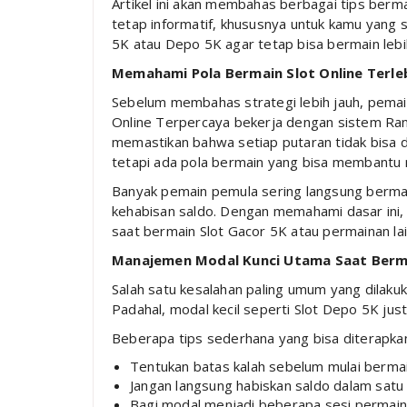
Artikel ini akan membahas berbagai tips ber
tetap informatif, khususnya untuk kamu yang 
5K atau Depo 5K agar tetap bisa bermain lebih
Memahami Pola Bermain Slot Online Terle
Sebelum membahas strategi lebih jauh, pema
Online Terpercaya bekerja dengan sistem Ra
memastikan bahwa setiap putaran tidak bisa di
tetapi ada pola bermain yang bisa membantu
Banyak pemain pemula sering langsung berma
kehabisan saldo. Dengan memahami dasar ini,
saat bermain Slot Gacor 5K atau permainan lai
Manajemen Modal Kunci Utama Saat Berm
Salah satu kesalahan paling umum yang dilaku
Padahal, modal kecil seperti Slot Depo 5K justr
Beberapa tips sederhana yang bisa diterapka
Tentukan batas kalah sebelum mulai berma
Jangan langsung habiskan saldo dalam satu
Bagi modal menjadi beberapa sesi permai