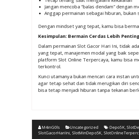
Tetap tenang saat mengalami kekalahan
Jangan mencoba “balas dendam” dengan me
Anggap permainan sebagai hiburan, bukan
Dengan mindset yang tepat, kamu bisa bermai
Kesimpulan: Bermain Cerdas Lebih Penti
Dalam permainan Slot Gacor Hari Ini, tidak a
yang tepat, manajemen modal yang baik seper
platform Slot Online Terpercaya, kamu bisa 
terkontrol.
Kunci utamanya bukan mencari cara instan un
agar tetap sehat dan tidak merugikan diri send
bisa tetap menjadi hiburan tanpa tekanan berl
M4inG0ls
Uncategorized
Depo5K
,
SlotD
SlotGacorHariIni
,
SlotMinDepo5K
,
SlotOnlineTerper