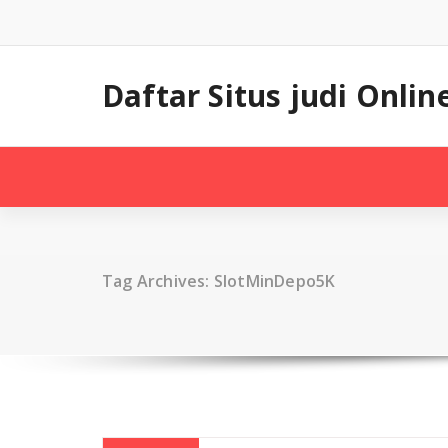
Skip
to
content
Daftar Situs judi Onl
Tag Archives: SlotMinDepo5K