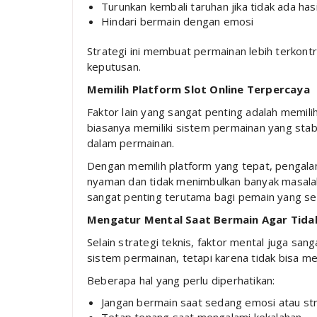
Turunkan kembali taruhan jika tidak ada hasil
Hindari bermain dengan emosi
Strategi ini membuat permainan lebih terkont
keputusan.
Memilih Platform Slot Online Terpercaya
Faktor lain yang sangat penting adalah memili
biasanya memiliki sistem permainan yang stabi
dalam permainan.
Dengan memilih platform yang tepat, pengala
nyaman dan tidak menimbulkan banyak masalah t
sangat penting terutama bagi pemain yang se
Mengatur Mental Saat Bermain Agar Tida
Selain strategi teknis, faktor mental juga sa
sistem permainan, tetapi karena tidak bisa m
Beberapa hal yang perlu diperhatikan:
Jangan bermain saat sedang emosi atau st