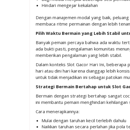
Hindari mengejar kekalahan
Dengan manajemen modal yang baik, peluang 
membaca ritme permainan dengan lebih tenan
Pilih Waktu Bermain yang Lebih Stabil untu
Banyak pemain percaya bahwa ada waktu terte
ada bukti pasti, pengalaman komunitas menunj
memberikan pengalaman yang lebih stabil.
Dalam konteks Slot Gacor Hari Ini, beberapa 
hari atau dini hari karena dianggap lebih kon
untuk tidak menjadikan ini sebagai patokan mu
Strategi Bermain Bertahap untuk Slot Ga
Bermain dengan strategi bertahap sangat coco
ini membantu pemain menghindari kehilangan 
Cara menerapkannya:
Mulai dengan taruhan kecil terlebih dahulu
Naikkan taruhan secara perlahan jika pola ter