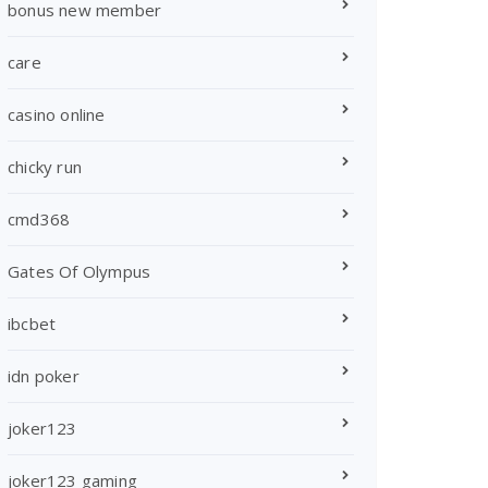
bonus new member
care
casino online
chicky run
cmd368
Gates Of Olympus
ibcbet
idn poker
joker123
joker123 gaming