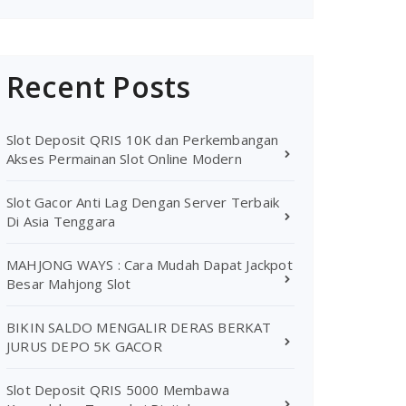
Recent Posts
Slot Deposit QRIS 10K dan Perkembangan
Akses Permainan Slot Online Modern
Slot Gacor Anti Lag Dengan Server Terbaik
Di Asia Tenggara
MAHJONG WAYS : Cara Mudah Dapat Jackpot
Besar Mahjong Slot
BIKIN SALDO MENGALIR DERAS BERKAT
JURUS DEPO 5K GACOR
Slot Deposit QRIS 5000 Membawa