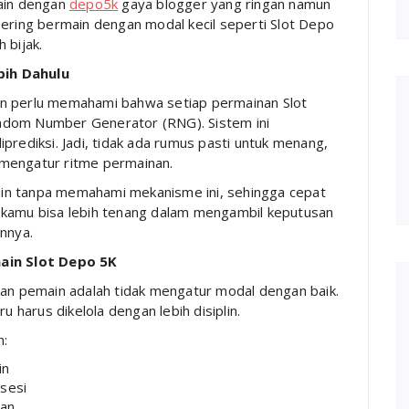
main dengan
depo5k
gaya blogger yang ringan namun
sering bermain dengan modal kecil seperti Slot Depo
 bijak.
bih Dahulu
in perlu memahami bahwa setiap permainan Slot
ndom Number Generator (RNG). Sistem ini
prediksi. Jadi, tidak ada rumus pasti untuk menang,
 mengatur ritme permainan.
in tanpa memahami mekanisme ini, sehingga cepat
 kamu bisa lebih tenang dalam mengambil keputusan
nnya.
ain Slot Depo 5K
kan pemain adalah tidak mengatur modal dengan baik.
u harus dikelola dengan lebih disiplin.
n:
in
 sesi
nan