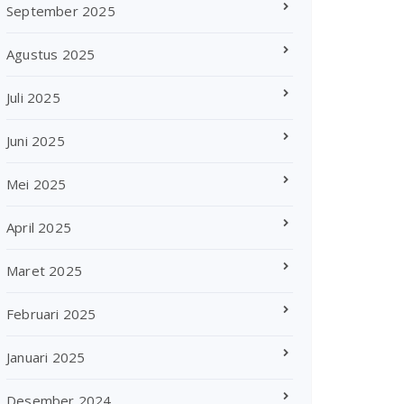
September 2025
Agustus 2025
Juli 2025
Juni 2025
Mei 2025
April 2025
Maret 2025
Februari 2025
Januari 2025
Desember 2024