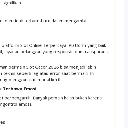
 signifikan
rol dan tidak terburu-buru dalam mengambil
h platform Slot Online Terpercaya. Platform yang baik
l, layanan pelanggan yang responsif, dan transparansi
man bermain Slot Gacor 2026 bisa menjadi lebih
eknis seperti lag atau error saat bermain. Ini
ring menggunakan modal kecil.
k Terbawa Emosi
ngat berpengaruh. Banyak pemain kalah bukan karena
engontrol emosi.
res