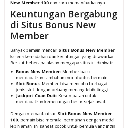
New Member 100
dan cara memanfaatkannya.
Keuntungan Bergabung
di Situs Bonus New
Member
Banyak pemain mencari
Situs Bonus New Member
karena kemudahan dan keuntungan yang ditawarkan.
Berikut beberapa alasan mengapa situs ini diminati:
Bonus New Member
: Member baru
mendapatkan tambahan modal untuk bermain.
Slot Bonus
: Member bisa mencoba berbagai
jenis slot dengan peluang menang lebih tinggi.
Jackpot Cuan Duit
: Kesempatan untuk
mendapatkan kemenangan besar sejak awal.
Dengan memanfaatkan
Slot Bonus New Member
100
, pemain bisa memulai permainan dengan modal
lebih aman. Ini sangat cocok untuk pemula yang ingin