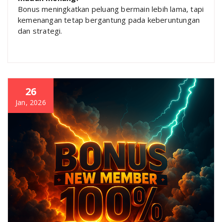
Bonus meningkatkan peluang bermain lebih lama, tapi
kemenangan tetap bergantung pada keberuntungan
dan strategi.
26
Jan, 2026