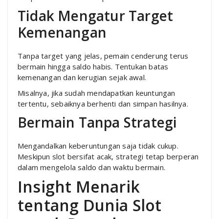
Tidak Mengatur Target
Kemenangan
Tanpa target yang jelas, pemain cenderung terus
bermain hingga saldo habis. Tentukan batas
kemenangan dan kerugian sejak awal.
Misalnya, jika sudah mendapatkan keuntungan
tertentu, sebaiknya berhenti dan simpan hasilnya.
Bermain Tanpa Strategi
Mengandalkan keberuntungan saja tidak cukup.
Meskipun slot bersifat acak, strategi tetap berperan
dalam mengelola saldo dan waktu bermain.
Insight Menarik
tentang Dunia Slot