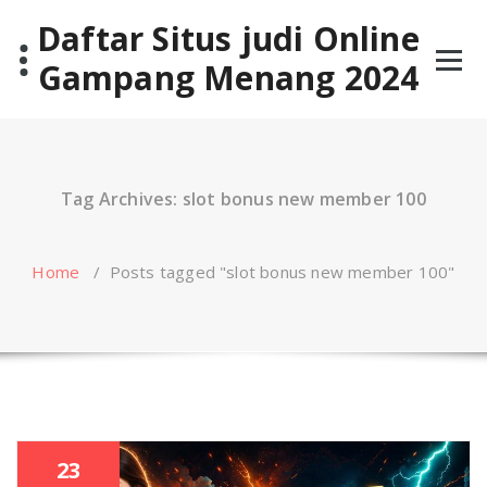
Skip
Daftar Situs judi Online
to
content
Gampang Menang 2024
Tag Archives: slot bonus new member 100
Home
/
Posts tagged "slot bonus new member 100"
23