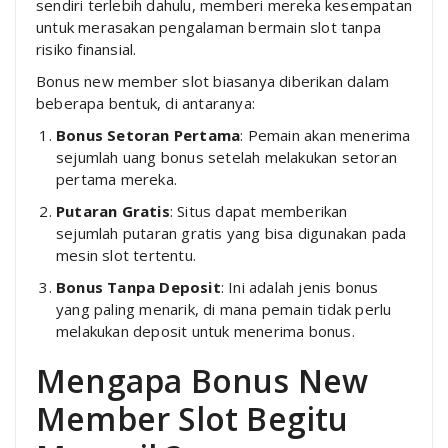
sendiri terlebih dahulu, memberi mereka kesempatan
untuk merasakan pengalaman bermain slot tanpa
risiko finansial.
Bonus new member slot biasanya diberikan dalam
beberapa bentuk, di antaranya:
Bonus Setoran Pertama
: Pemain akan menerima
sejumlah uang bonus setelah melakukan setoran
pertama mereka.
Putaran Gratis
: Situs dapat memberikan
sejumlah putaran gratis yang bisa digunakan pada
mesin slot tertentu.
Bonus Tanpa Deposit
: Ini adalah jenis bonus
yang paling menarik, di mana pemain tidak perlu
melakukan deposit untuk menerima bonus.
Mengapa Bonus New
Member Slot Begitu