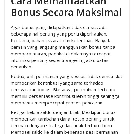
Cara Memanfaatkan
Bonus Secara Maksimal
Agar bonus yang didapatkan tidak sia-sia, ada
beberapa hal penting yang perlu diperhatikan.
Pertama, pahami syarat dan ketentuan. Banyak
pemain yang langsung menggunakan bonus tanpa
membaca aturan, padahal di dalamnya terdapat
informasi penting seperti wagering atau batas
penarikan.
Kedua, pilih permainan yang sesuai. Tidak semua slot
memberikan kontribusi yang sama terhadap
persyaratan bonus. Biasanya, permainan tertentu
memiliki persentase kontribusi lebih tinggi sehingga
membantu mempercepat proses pencairan.
Ketiga, kelola saldo dengan bijak. Meskipun bonus
memberikan tambahan dana, tetap penting untuk
bermain dengan strategi dan tidak terburu-buru.
Membagi saldo ke dalam beberapa sesi permainan