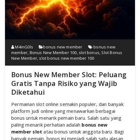
M4inG0ls
bonus new member
bonus new
member
,
Bonus New Member 100
,
slot bonus
,
Slot Bonus
New Member
,
slot bonus new member 100
Bonus New Member Slot: Peluang
Gratis Tanpa Risiko yang Wajib
Diketahui
Permainan slot online semakin populer, dan banyak
platform judi online yang menawarkan berbagai
bonus untuk menarik pemain baru. Salah satu yang
paling menarik perhatian adalah
bonus new
member slot
atau bonus untuk anggota baru. Bagi
banyak pemain, bonus ini menjadi salah satu alasan