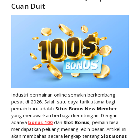
Cuan Duit
Industri permainan online semakin berkembang
pesat di 2026. Salah satu daya tarik utama bagi
pemain baru adalah
Situs Bonus New Member
yang menawarkan berbagai keuntungan. Dengan
adanya
bonus 100
dan
Slot Bonus
, pemain bisa
mendapatkan peluang menang lebih besar. Artikel ini
akan membahas secara lengkap tentang
Slot Bonus