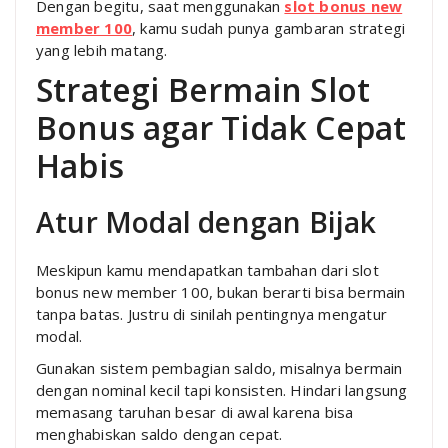
Dengan begitu, saat menggunakan
slot bonus new
member 100
, kamu sudah punya gambaran strategi
yang lebih matang.
Strategi Bermain Slot
Bonus agar Tidak Cepat
Habis
Atur Modal dengan Bijak
Meskipun kamu mendapatkan tambahan dari slot
bonus new member 100, bukan berarti bisa bermain
tanpa batas. Justru di sinilah pentingnya mengatur
modal.
Gunakan sistem pembagian saldo, misalnya bermain
dengan nominal kecil tapi konsisten. Hindari langsung
memasang taruhan besar di awal karena bisa
menghabiskan saldo dengan cepat.