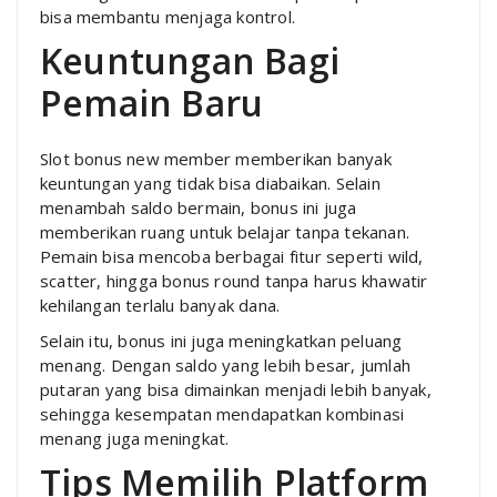
bisa membantu menjaga kontrol.
Keuntungan Bagi
Pemain Baru
Slot bonus new member memberikan banyak
keuntungan yang tidak bisa diabaikan. Selain
menambah saldo bermain, bonus ini juga
memberikan ruang untuk belajar tanpa tekanan.
Pemain bisa mencoba berbagai fitur seperti wild,
scatter, hingga bonus round tanpa harus khawatir
kehilangan terlalu banyak dana.
Selain itu, bonus ini juga meningkatkan peluang
menang. Dengan saldo yang lebih besar, jumlah
putaran yang bisa dimainkan menjadi lebih banyak,
sehingga kesempatan mendapatkan kombinasi
menang juga meningkat.
Tips Memilih Platform