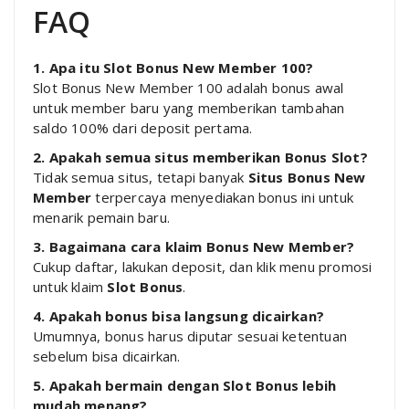
FAQ
1. Apa itu Slot Bonus New Member 100?
Slot Bonus New Member 100 adalah bonus awal
untuk member baru yang memberikan tambahan
saldo 100% dari deposit pertama.
2. Apakah semua situs memberikan Bonus Slot?
Tidak semua situs, tetapi banyak
Situs Bonus New
Member
terpercaya menyediakan bonus ini untuk
menarik pemain baru.
3. Bagaimana cara klaim Bonus New Member?
Cukup daftar, lakukan deposit, dan klik menu promosi
untuk klaim
Slot Bonus
.
4. Apakah bonus bisa langsung dicairkan?
Umumnya, bonus harus diputar sesuai ketentuan
sebelum bisa dicairkan.
5. Apakah bermain dengan Slot Bonus lebih
mudah menang?