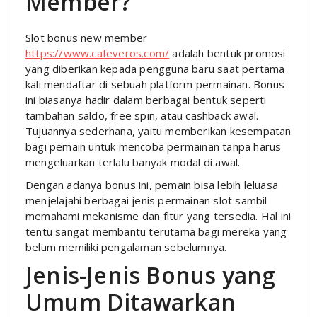
Member?
Slot bonus new member
https://www.cafeveros.com/
adalah bentuk promosi
yang diberikan kepada pengguna baru saat pertama
kali mendaftar di sebuah platform permainan. Bonus
ini biasanya hadir dalam berbagai bentuk seperti
tambahan saldo, free spin, atau cashback awal.
Tujuannya sederhana, yaitu memberikan kesempatan
bagi pemain untuk mencoba permainan tanpa harus
mengeluarkan terlalu banyak modal di awal.
Dengan adanya bonus ini, pemain bisa lebih leluasa
menjelajahi berbagai jenis permainan slot sambil
memahami mekanisme dan fitur yang tersedia. Hal ini
tentu sangat membantu terutama bagi mereka yang
belum memiliki pengalaman sebelumnya.
Jenis-Jenis Bonus yang
Umum Ditawarkan