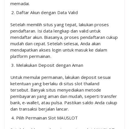
memadai.
Daftar Akun dengan Data Valid
Setelah memilih situs yang tepat, lakukan proses
pendaftaran. Isi data lengkap dan valid untuk
mendaftar akun. Biasanya, proses pendaftaran cukup
mudah dan cepat. Setelah selesai, Anda akan
mendapatkan akses login untuk masuk ke dalam
platform permainan.
Melakukan Deposit dengan Aman
Untuk memulai permainan, lakukan deposit sesuai
ketentuan yang berlaku di situs slot thailand
tersebut. Banyak situs menyediakan metode
pembayaran yang aman dan mudah, seperti transfer
bank, e-wallet, atau pulsa. Pastikan saldo Anda cukup
dan transaksi berjalan lancar.
Pilih Permainan Slot MAUSLOT