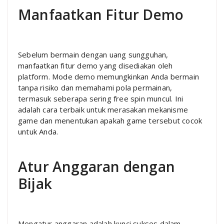
Manfaatkan Fitur Demo
Sebelum bermain dengan uang sungguhan,
manfaatkan fitur demo yang disediakan oleh
platform. Mode demo memungkinkan Anda bermain
tanpa risiko dan memahami pola permainan,
termasuk seberapa sering free spin muncul. Ini
adalah cara terbaik untuk merasakan mekanisme
game dan menentukan apakah game tersebut cocok
untuk Anda.
Atur Anggaran dengan
Bijak
Mengatur anggaran adalah kunci sukses dalam