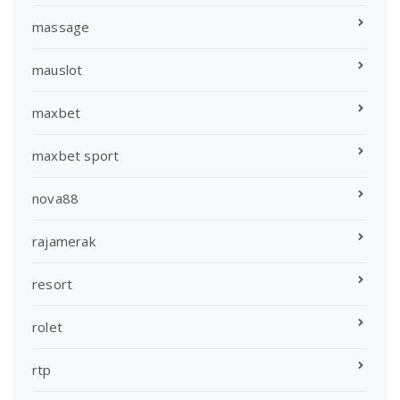
massage
mauslot
maxbet
maxbet sport
nova88
rajamerak
resort
rolet
rtp