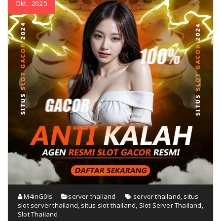
Okt, 2025
M4inG0ls
server thailand
server thailand
,
situs
slot server thailand
,
situs slot thailand
,
Slot Server Thailand
,
Slot Thailand