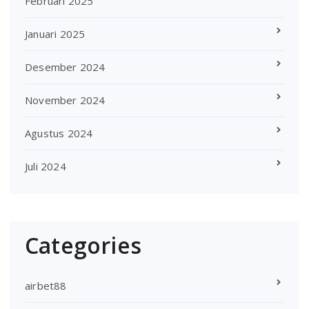
Februari 2025
Januari 2025
Desember 2024
November 2024
Agustus 2024
Juli 2024
Categories
airbet88