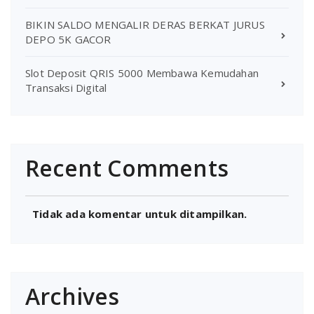
BIKIN SALDO MENGALIR DERAS BERKAT JURUS
DEPO 5K GACOR
Slot Deposit QRIS 5000 Membawa Kemudahan
Transaksi Digital
Recent Comments
Tidak ada komentar untuk ditampilkan.
Archives