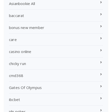
Asianbookie All
baccarat
bonus new member
care
casino online
chicky run
cmd368
Gates Of Olympus
ibcbet
idn poker