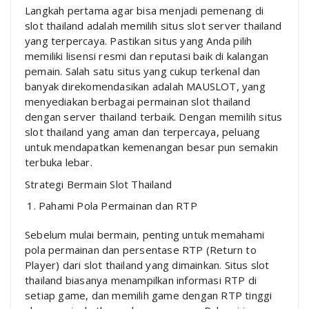
Langkah pertama agar bisa menjadi pemenang di
slot thailand adalah memilih situs slot server thailand
yang terpercaya. Pastikan situs yang Anda pilih
memiliki lisensi resmi dan reputasi baik di kalangan
pemain. Salah satu situs yang cukup terkenal dan
banyak direkomendasikan adalah MAUSLOT, yang
menyediakan berbagai permainan slot thailand
dengan server thailand terbaik. Dengan memilih situs
slot thailand yang aman dan terpercaya, peluang
untuk mendapatkan kemenangan besar pun semakin
terbuka lebar.
Strategi Bermain Slot Thailand
Pahami Pola Permainan dan RTP
Sebelum mulai bermain, penting untuk memahami
pola permainan dan persentase RTP (Return to
Player) dari slot thailand yang dimainkan. Situs slot
thailand biasanya menampilkan informasi RTP di
setiap game, dan memilih game dengan RTP tinggi