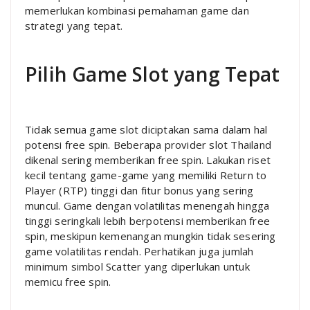
memerlukan kombinasi pemahaman game dan
strategi yang tepat.
Pilih Game Slot yang Tepat
Tidak semua game slot diciptakan sama dalam hal
potensi free spin. Beberapa provider slot Thailand
dikenal sering memberikan free spin. Lakukan riset
kecil tentang game-game yang memiliki Return to
Player (RTP) tinggi dan fitur bonus yang sering
muncul. Game dengan volatilitas menengah hingga
tinggi seringkali lebih berpotensi memberikan free
spin, meskipun kemenangan mungkin tidak sesering
game volatilitas rendah. Perhatikan juga jumlah
minimum simbol Scatter yang diperlukan untuk
memicu free spin.