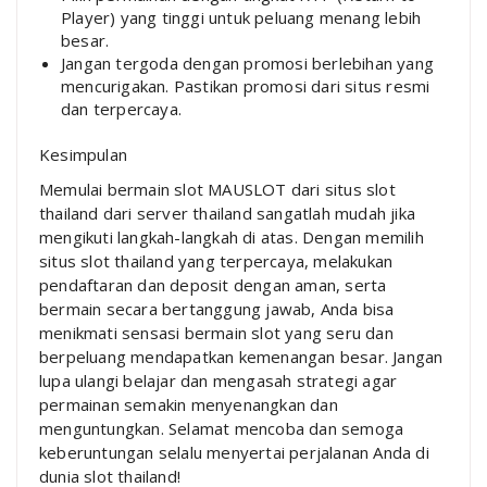
Player) yang tinggi untuk peluang menang lebih
besar.
Jangan tergoda dengan promosi berlebihan yang
mencurigakan. Pastikan promosi dari situs resmi
dan terpercaya.
Kesimpulan
Memulai bermain slot MAUSLOT dari situs slot
thailand dari server thailand sangatlah mudah jika
mengikuti langkah-langkah di atas. Dengan memilih
situs slot thailand yang terpercaya, melakukan
pendaftaran dan deposit dengan aman, serta
bermain secara bertanggung jawab, Anda bisa
menikmati sensasi bermain slot yang seru dan
berpeluang mendapatkan kemenangan besar. Jangan
lupa ulangi belajar dan mengasah strategi agar
permainan semakin menyenangkan dan
menguntungkan. Selamat mencoba dan semoga
keberuntungan selalu menyertai perjalanan Anda di
dunia slot thailand!