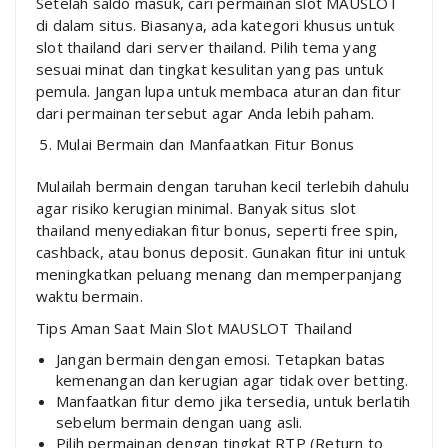
Setelah saldo masuk, cari permainan slot MAUSLOT
di dalam situs. Biasanya, ada kategori khusus untuk
slot thailand dari server thailand. Pilih tema yang
sesuai minat dan tingkat kesulitan yang pas untuk
pemula. Jangan lupa untuk membaca aturan dan fitur
dari permainan tersebut agar Anda lebih paham.
Mulai Bermain dan Manfaatkan Fitur Bonus
Mulailah bermain dengan taruhan kecil terlebih dahulu
agar risiko kerugian minimal. Banyak situs slot
thailand menyediakan fitur bonus, seperti free spin,
cashback, atau bonus deposit. Gunakan fitur ini untuk
meningkatkan peluang menang dan memperpanjang
waktu bermain.
Tips Aman Saat Main Slot MAUSLOT Thailand
Jangan bermain dengan emosi. Tetapkan batas
kemenangan dan kerugian agar tidak over betting.
Manfaatkan fitur demo jika tersedia, untuk berlatih
sebelum bermain dengan uang asli.
Pilih permainan dengan tingkat RTP (Return to