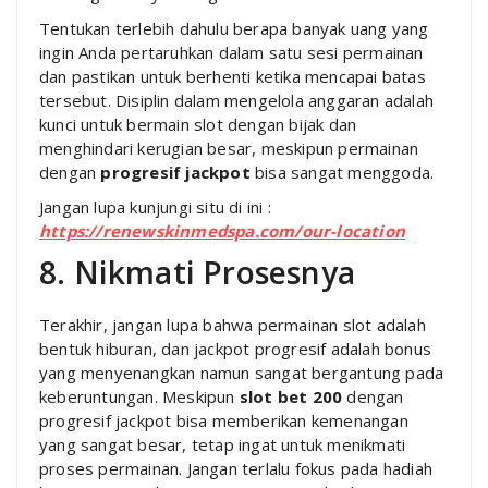
Tentukan terlebih dahulu berapa banyak uang yang
ingin Anda pertaruhkan dalam satu sesi permainan
dan pastikan untuk berhenti ketika mencapai batas
tersebut. Disiplin dalam mengelola anggaran adalah
kunci untuk bermain slot dengan bijak dan
menghindari kerugian besar, meskipun permainan
dengan
progresif jackpot
bisa sangat menggoda.
Jangan lupa kunjungi situ di ini :
https://renewskinmedspa.com/our-location
8. Nikmati Prosesnya
Terakhir, jangan lupa bahwa permainan slot adalah
bentuk hiburan, dan jackpot progresif adalah bonus
yang menyenangkan namun sangat bergantung pada
keberuntungan. Meskipun
slot bet 200
dengan
progresif jackpot bisa memberikan kemenangan
yang sangat besar, tetap ingat untuk menikmati
proses permainan. Jangan terlalu fokus pada hadiah