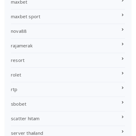
maxbet
maxbet sport
nova88
rajamerak
resort
rolet
rtp
sbobet
scatter hitam
server thailand