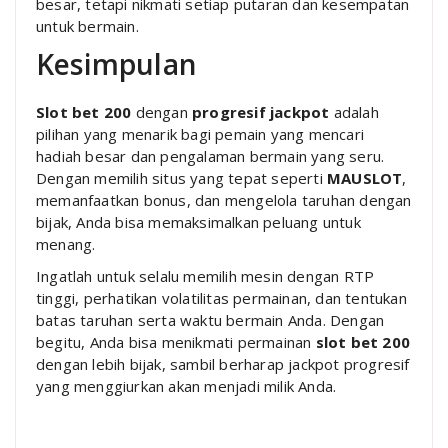
besar, tetapi nikmati setiap putaran dan kesempatan
untuk bermain.
Kesimpulan
Slot bet 200
dengan
progresif jackpot
adalah
pilihan yang menarik bagi pemain yang mencari
hadiah besar dan pengalaman bermain yang seru.
Dengan memilih situs yang tepat seperti
MAUSLOT
,
memanfaatkan bonus, dan mengelola taruhan dengan
bijak, Anda bisa memaksimalkan peluang untuk
menang.
Ingatlah untuk selalu memilih mesin dengan RTP
tinggi, perhatikan volatilitas permainan, dan tentukan
batas taruhan serta waktu bermain Anda. Dengan
begitu, Anda bisa menikmati permainan
slot bet 200
dengan lebih bijak, sambil berharap jackpot progresif
yang menggiurkan akan menjadi milik Anda.