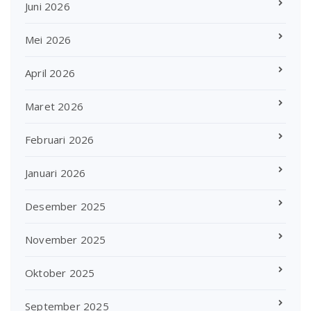
Juni 2026
Mei 2026
April 2026
Maret 2026
Februari 2026
Januari 2026
Desember 2025
November 2025
Oktober 2025
September 2025