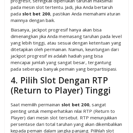
progresif, seringkali diperlukan taruhan maksimal
pada mesin slot tertentu. Jadi, jika Anda bertaruh
pada
slot bet 200
, pastikan Anda memahami aturan
mainnya dengan baik.
Biasanya, jackpot progresif hanya akan bisa
dimenangkan jika Anda memasang taruhan pada level
yang lebih tinggi, atau sesuai dengan ketentuan yang
ditetapkan oleh permainan. Namun, keuntungan dari
jackpot progresif ini adalah hadiah yang bisa
mencapai jumlah yang sangat besar, tergantung
pada seberapa banyak pemain yang berpartisipasi.
4. Pilih Slot Dengan RTP
(Return to Player) Tinggi
Saat memilih permainan
slot bet 200
, sangat
penting untuk memperhatikan nilai RTP (Return to
Player) dari mesin slot tersebut. RTP menunjukkan
persentase dari total taruhan yang akan dikembalikan
kepada pemain dalam jangka panjang. Pilihlah slot