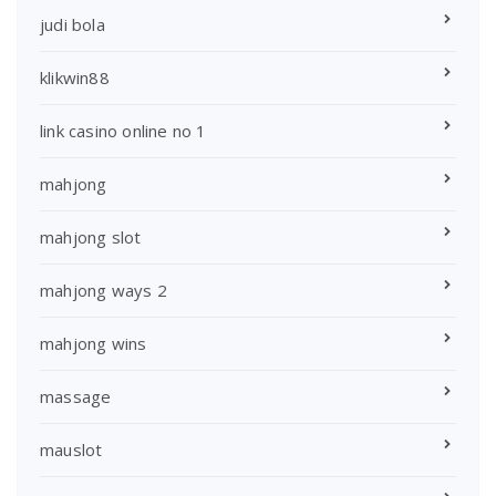
judi bola
klikwin88
link casino online no 1
mahjong
mahjong slot
mahjong ways 2
mahjong wins
massage
mauslot