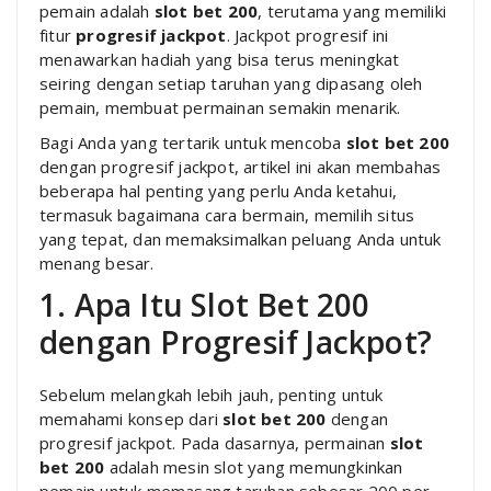
pemain adalah
slot bet 200
, terutama yang memiliki
fitur
progresif jackpot
. Jackpot progresif ini
menawarkan hadiah yang bisa terus meningkat
seiring dengan setiap taruhan yang dipasang oleh
pemain, membuat permainan semakin menarik.
Bagi Anda yang tertarik untuk mencoba
slot bet 200
dengan progresif jackpot, artikel ini akan membahas
beberapa hal penting yang perlu Anda ketahui,
termasuk bagaimana cara bermain, memilih situs
yang tepat, dan memaksimalkan peluang Anda untuk
menang besar.
1. Apa Itu Slot Bet 200
dengan Progresif Jackpot?
Sebelum melangkah lebih jauh, penting untuk
memahami konsep dari
slot bet 200
dengan
progresif jackpot. Pada dasarnya, permainan
slot
bet 200
adalah mesin slot yang memungkinkan