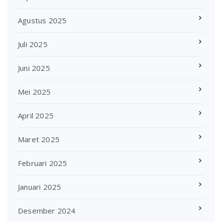
Agustus 2025
Juli 2025
Juni 2025
Mei 2025
April 2025
Maret 2025
Februari 2025
Januari 2025
Desember 2024