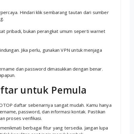
erpercaya. Hindari klik sembarang tautan dari sumber
g.
at pribadi, bukan perangkat umum seperti warnet
indungan. Jika perlu, gunakan VPN untuk menjaga
sername dan password dimasukkan dengan benar.
apapun.
tar untuk Pemula
BOTOP daftar sebenarnya sangat mudah. Kamu hanya
ername, password, dan informasi kontak. Pastikan
n proses verifikasi.
enikmati berbagai fitur yang tersedia. Jangan lupa