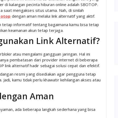
er di kalangan pecinta hiburan online adalah SBOTOP.
 saat mengakses situs utama. Nah, di sinilah
sbotop
dengan aman melalui link alternatif yang aktif.
n tetap informatif tentang bagaimana kamu bisa tetap
kan keamanan akun tetap terjaga.
unakan Link Alternatif?
lokir atau mengalami gangguan jaringan. Hal ini
anya pembatasan dari provider internet di beberapa
link alternatif hadir sebagai solusi cepat dan efektif.
r cadangan resmi yang disediakan agar pengguna tetap
. Jadi, kamu tidak perlu khawatir kehilangan akses atau
 dengan Aman
nyaman, ada beberapa langkah sederhana yang bisa