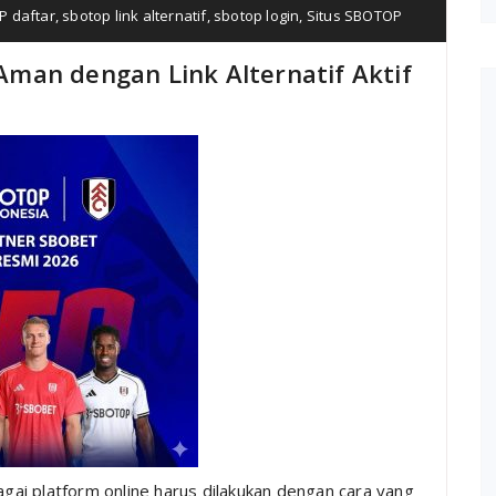
 daftar
,
sbotop link alternatif
,
sbotop login
,
Situs SBOTOP
man dengan Link Alternatif Aktif
agai platform online harus dilakukan dengan cara yang