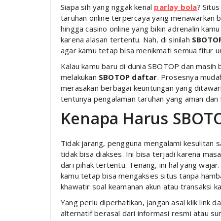
Siapa sih yang nggak kenal
parlay bola
? Situ
taruhan online terpercaya yang menawarkan be
hingga casino online yang bikin adrenalin kamu
karena alasan tertentu. Nah, di sinilah
SBOTOP 
agar kamu tetap bisa menikmati semua fitur 
Kalau kamu baru di dunia SBOTOP dan masih 
melakukan
SBOTOP daftar
. Prosesnya mudah
merasakan berbagai keuntungan yang ditawar
tentunya pengalaman taruhan yang aman dan f
Kenapa Harus SBOTOP
Tidak jarang, pengguna mengalami kesulitan 
tidak bisa diakses. Ini bisa terjadi karena ma
dari pihak tertentu. Tenang, ini hal yang wajar
kamu tetap bisa mengakses situs tanpa hambatan
khawatir soal keamanan akun atau transaksi k
Yang perlu diperhatikan, jangan asal klik link da
alternatif berasal dari informasi resmi atau