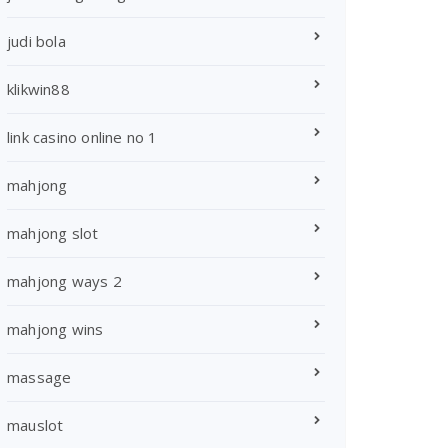
judi bola
klikwin88
link casino online no 1
mahjong
mahjong slot
mahjong ways 2
mahjong wins
massage
mauslot