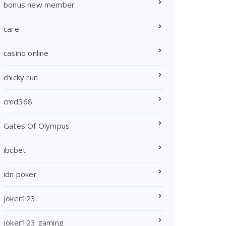
bonus new member
care
casino online
chicky run
cmd368
Gates Of Olympus
ibcbet
idn poker
joker123
joker123 gaming