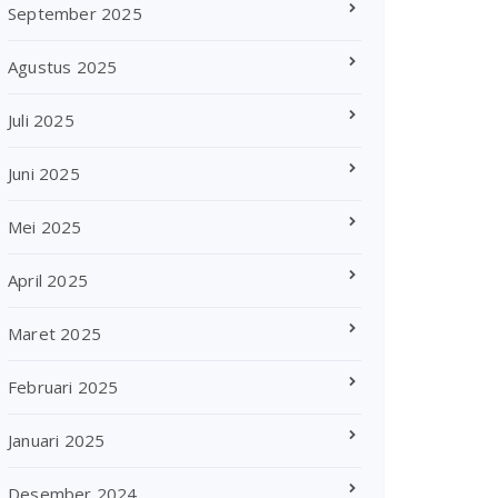
September 2025
Agustus 2025
Juli 2025
Juni 2025
Mei 2025
April 2025
Maret 2025
Februari 2025
Januari 2025
Desember 2024