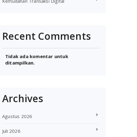
Kemudahan Transaksi Digital
Recent Comments
Tidak ada komentar untuk
ditampilkan.
Archives
Agustus 2026
Juli 2026