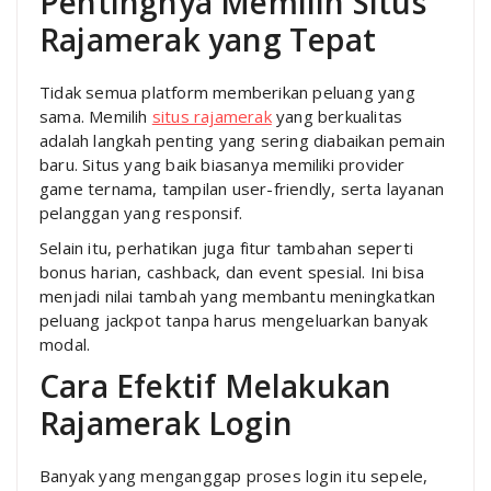
Pentingnya Memilih Situs
Rajamerak yang Tepat
Tidak semua platform memberikan peluang yang
sama. Memilih
situs rajamerak
yang berkualitas
adalah langkah penting yang sering diabaikan pemain
baru. Situs yang baik biasanya memiliki provider
game ternama, tampilan user-friendly, serta layanan
pelanggan yang responsif.
Selain itu, perhatikan juga fitur tambahan seperti
bonus harian, cashback, dan event spesial. Ini bisa
menjadi nilai tambah yang membantu meningkatkan
peluang jackpot tanpa harus mengeluarkan banyak
modal.
Cara Efektif Melakukan
Rajamerak Login
Banyak yang menganggap proses login itu sepele,