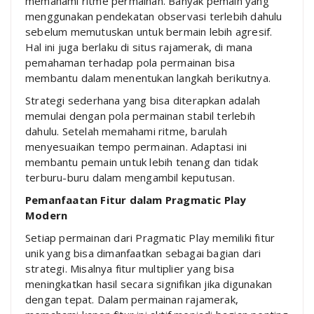
memahami ritme permainan. Banyak pemain yang
menggunakan pendekatan observasi terlebih dahulu
sebelum memutuskan untuk bermain lebih agresif.
Hal ini juga berlaku di situs rajamerak, di mana
pemahaman terhadap pola permainan bisa
membantu dalam menentukan langkah berikutnya.
Strategi sederhana yang bisa diterapkan adalah
memulai dengan pola permainan stabil terlebih
dahulu. Setelah memahami ritme, barulah
menyesuaikan tempo permainan. Adaptasi ini
membantu pemain untuk lebih tenang dan tidak
terburu-buru dalam mengambil keputusan.
Pemanfaatan Fitur dalam Pragmatic Play
Modern
Setiap permainan dari Pragmatic Play memiliki fitur
unik yang bisa dimanfaatkan sebagai bagian dari
strategi. Misalnya fitur multiplier yang bisa
meningkatkan hasil secara signifikan jika digunakan
dengan tepat. Dalam permainan rajamerak,