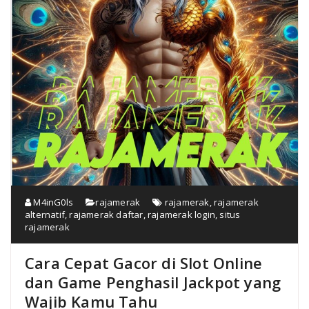
M4inG0ls
rajamerak
rajamerak
,
rajamerak
alternatif
,
rajamerak daftar
,
rajamerak login
,
situs
rajamerak
Cara Cepat Gacor di Slot Online
dan Game Penghasil Jackpot yang
Wajib Kamu Tahu