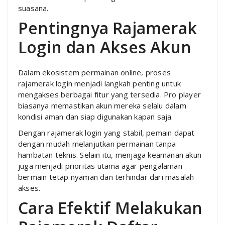
suasana.
Pentingnya Rajamerak
Login dan Akses Akun
Dalam ekosistem permainan online, proses
rajamerak login menjadi langkah penting untuk
mengakses berbagai fitur yang tersedia. Pro player
biasanya memastikan akun mereka selalu dalam
kondisi aman dan siap digunakan kapan saja.
Dengan rajamerak login yang stabil, pemain dapat
dengan mudah melanjutkan permainan tanpa
hambatan teknis. Selain itu, menjaga keamanan akun
juga menjadi prioritas utama agar pengalaman
bermain tetap nyaman dan terhindar dari masalah
akses.
Cara Efektif Melakukan