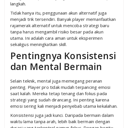
langkah.
Tidak hanya itu, penggunaan akun alternatif juga
menjadi trik tersendiri. Banyak player memanfaatkan
rajamerak alternatif untuk mencoba strategi baru
tanpa harus mengambil risiko besar pada akun
utama. Ini adalah cara aman untuk eksperimen
sekaligus meningkatkan skill.
Pentingnya Konsistensi
dan Mental Bermain
Selain teknik, mental juga memegang peranan
penting. Player pro tidak mudah terpancing emosi
saat kalah. Mereka tetap tenang dan fokus pada
strategi yang sudah dirancang. Ini penting karena
emosi sering kali menjadi penyebab utama kekalahan.
Konsistensi juga jadi kunci. Daripada bermain dalam
waktu lama tanpa arah, lebih baik bermain dengan
durasi yang terkontrol namun fokus. Dengan begitu,