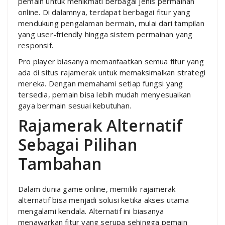
pemain untuk menikmati berbagai jenis permainan
online. Di dalamnya, terdapat berbagai fitur yang
mendukung pengalaman bermain, mulai dari tampilan
yang user-friendly hingga sistem permainan yang
responsif.
Pro player biasanya memanfaatkan semua fitur yang
ada di situs rajamerak untuk memaksimalkan strategi
mereka. Dengan memahami setiap fungsi yang
tersedia, pemain bisa lebih mudah menyesuaikan
gaya bermain sesuai kebutuhan.
Rajamerak Alternatif
Sebagai Pilihan
Tambahan
Dalam dunia game online, memiliki rajamerak
alternatif bisa menjadi solusi ketika akses utama
mengalami kendala. Alternatif ini biasanya
menawarkan fitur yang serupa sehingga pemain