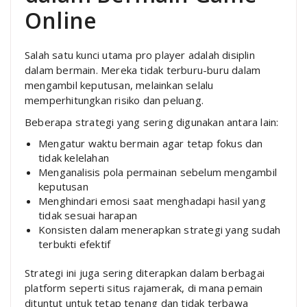
Online
Salah satu kunci utama pro player adalah disiplin
dalam bermain. Mereka tidak terburu-buru dalam
mengambil keputusan, melainkan selalu
memperhitungkan risiko dan peluang.
Beberapa strategi yang sering digunakan antara lain:
Mengatur waktu bermain agar tetap fokus dan
tidak kelelahan
Menganalisis pola permainan sebelum mengambil
keputusan
Menghindari emosi saat menghadapi hasil yang
tidak sesuai harapan
Konsisten dalam menerapkan strategi yang sudah
terbukti efektif
Strategi ini juga sering diterapkan dalam berbagai
platform seperti situs rajamerak, di mana pemain
dituntut untuk tetap tenang dan tidak terbawa