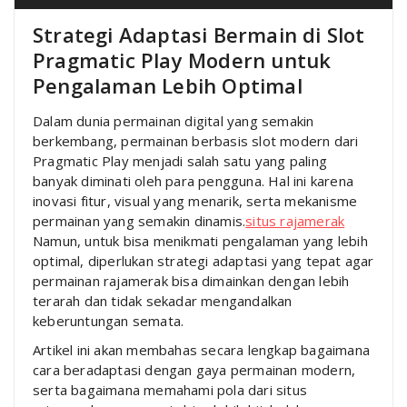
Strategi Adaptasi Bermain di Slot
Pragmatic Play Modern untuk
Pengalaman Lebih Optimal
Dalam dunia permainan digital yang semakin
berkembang, permainan berbasis slot modern dari
Pragmatic Play menjadi salah satu yang paling
banyak diminati oleh para pengguna. Hal ini karena
inovasi fitur, visual yang menarik, serta mekanisme
permainan yang semakin dinamis.
situs rajamerak
Namun, untuk bisa menikmati pengalaman yang lebih
optimal, diperlukan strategi adaptasi yang tepat agar
permainan rajamerak bisa dimainkan dengan lebih
terarah dan tidak sekadar mengandalkan
keberuntungan semata.
Artikel ini akan membahas secara lengkap bagaimana
cara beradaptasi dengan gaya permainan modern,
serta bagaimana memahami pola dari situs