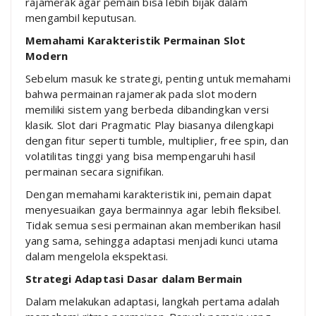
rajamerak agar pemain bisa lebih bijak dalam
mengambil keputusan.
Memahami Karakteristik Permainan Slot
Modern
Sebelum masuk ke strategi, penting untuk memahami
bahwa permainan rajamerak pada slot modern
memiliki sistem yang berbeda dibandingkan versi
klasik. Slot dari Pragmatic Play biasanya dilengkapi
dengan fitur seperti tumble, multiplier, free spin, dan
volatilitas tinggi yang bisa mempengaruhi hasil
permainan secara signifikan.
Dengan memahami karakteristik ini, pemain dapat
menyesuaikan gaya bermainnya agar lebih fleksibel.
Tidak semua sesi permainan akan memberikan hasil
yang sama, sehingga adaptasi menjadi kunci utama
dalam mengelola ekspektasi.
Strategi Adaptasi Dasar dalam Bermain
Dalam melakukan adaptasi, langkah pertama adalah