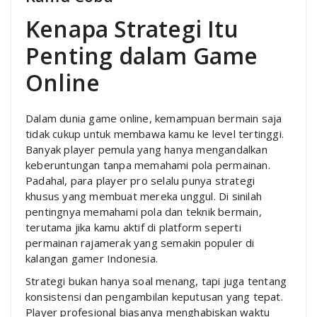
Kenapa Strategi Itu
Penting dalam Game
Online
Dalam dunia game online, kemampuan bermain saja
tidak cukup untuk membawa kamu ke level tertinggi.
Banyak player pemula yang hanya mengandalkan
keberuntungan tanpa memahami pola permainan.
Padahal, para player pro selalu punya strategi
khusus yang membuat mereka unggul. Di sinilah
pentingnya memahami pola dan teknik bermain,
terutama jika kamu aktif di platform seperti
permainan rajamerak yang semakin populer di
kalangan gamer Indonesia.
Strategi bukan hanya soal menang, tapi juga tentang
konsistensi dan pengambilan keputusan yang tepat.
Player profesional biasanya menghabiskan waktu