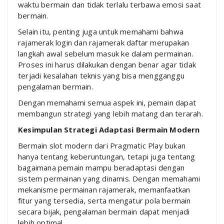
waktu bermain dan tidak terlalu terbawa emosi saat
bermain.
Selain itu, penting juga untuk memahami bahwa
rajamerak login dan rajamerak daftar merupakan
langkah awal sebelum masuk ke dalam permainan.
Proses ini harus dilakukan dengan benar agar tidak
terjadi kesalahan teknis yang bisa mengganggu
pengalaman bermain.
Dengan memahami semua aspek ini, pemain dapat
membangun strategi yang lebih matang dan terarah.
Kesimpulan Strategi Adaptasi Bermain Modern
Bermain slot modern dari Pragmatic Play bukan
hanya tentang keberuntungan, tetapi juga tentang
bagaimana pemain mampu beradaptasi dengan
sistem permainan yang dinamis. Dengan memahami
mekanisme permainan rajamerak, memanfaatkan
fitur yang tersedia, serta mengatur pola bermain
secara bijak, pengalaman bermain dapat menjadi
lebih optimal.