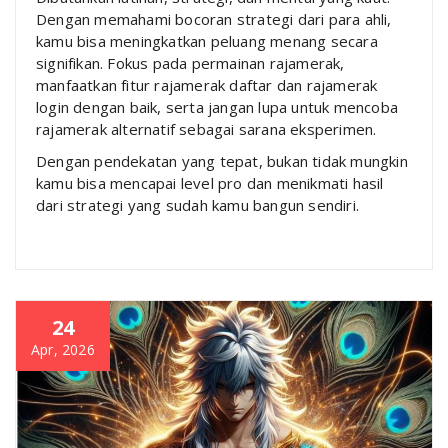
Dengan memahami bocoran strategi dari para ahli,
kamu bisa meningkatkan peluang menang secara
signifikan. Fokus pada permainan rajamerak,
manfaatkan fitur rajamerak daftar dan rajamerak
login dengan baik, serta jangan lupa untuk mencoba
rajamerak alternatif sebagai sarana eksperimen.
Dengan pendekatan yang tepat, bukan tidak mungkin
kamu bisa mencapai level pro dan menikmati hasil
dari strategi yang sudah kamu bangun sendiri.
24
Apr, 2026