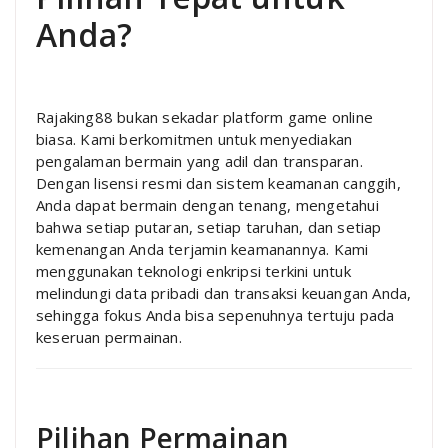
Anda?
Rajaking88 bukan sekadar platform game online
biasa. Kami berkomitmen untuk menyediakan
pengalaman bermain yang adil dan transparan.
Dengan lisensi resmi dan sistem keamanan canggih,
Anda dapat bermain dengan tenang, mengetahui
bahwa setiap putaran, setiap taruhan, dan setiap
kemenangan Anda terjamin keamanannya. Kami
menggunakan teknologi enkripsi terkini untuk
melindungi data pribadi dan transaksi keuangan Anda,
sehingga fokus Anda bisa sepenuhnya tertuju pada
keseruan permainan.
Pilihan Permainan