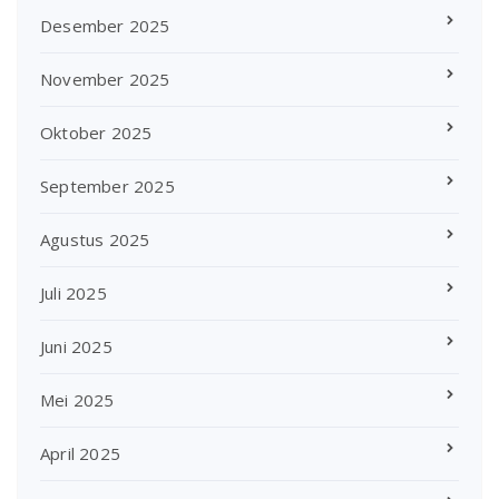
Desember 2025
November 2025
Oktober 2025
September 2025
Agustus 2025
Juli 2025
Juni 2025
Mei 2025
April 2025