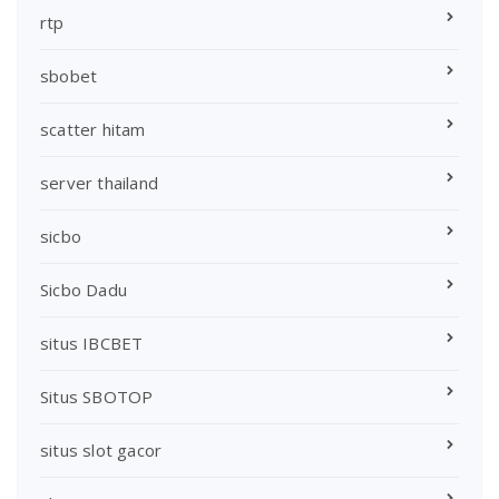
rtp
sbobet
scatter hitam
server thailand
sicbo
Sicbo Dadu
situs IBCBET
Situs SBOTOP
situs slot gacor