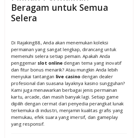
Beragam untuk Semua
Selera
Di Rajaking88, Anda akan menemukan koleksi
permainan yang sangat lengkap, dirancang untuk
memenuhi selera setiap pemain. Apakah Anda
penggemar
slot online
dengan tema yang inovatif
dan fitur bonus menarik? Atau mungkin Anda lebih
menyukai tantangan
live casino
dengan dealer
profesional dan suasana layaknya kasino sungguhan?
Kami juga menawarkan berbagai jenis permainan
kartu, arcade, dan masih banyak lagi. Setiap game
dipilih dengan cermat dari penyedia perangkat lunak
terkemuka di industri, menjamin kualitas grafis yang
memukau, efek suara yang imersif, dan gameplay
yang responsif.