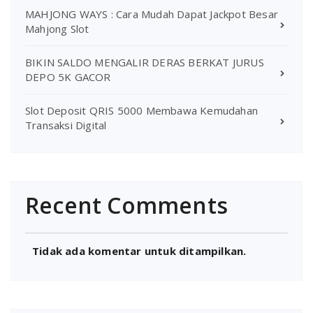
MAHJONG WAYS : Cara Mudah Dapat Jackpot Besar
Mahjong Slot
BIKIN SALDO MENGALIR DERAS BERKAT JURUS
DEPO 5K GACOR
Slot Deposit QRIS 5000 Membawa Kemudahan
Transaksi Digital
Recent Comments
Tidak ada komentar untuk ditampilkan.