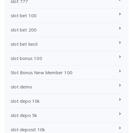
slot 777
slot bet 100
slot bet 200
slot bet kecil
slot bonus 100
Slot Bonus New Member 100
slot demo
slot depo 10k
slot depo 5k
slot deposit 10k