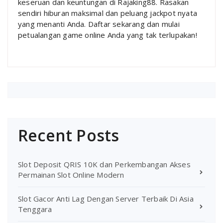
keseruan dan keuntungan di Rajaking88. Rasakan
sendiri hiburan maksimal dan peluang jackpot nyata
yang menanti Anda. Daftar sekarang dan mulai
petualangan game online Anda yang tak terlupakan!
Recent Posts
Slot Deposit QRIS 10K dan Perkembangan Akses
Permainan Slot Online Modern
Slot Gacor Anti Lag Dengan Server Terbaik Di Asia
Tenggara