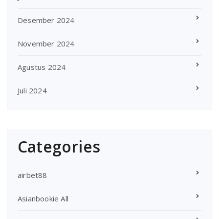
Desember 2024
November 2024
Agustus 2024
Juli 2024
Categories
airbet88
Asianbookie All