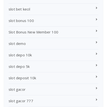
slot bet kecil
slot bonus 100
Slot Bonus New Member 100
slot demo
slot depo 10k
slot depo 5k
slot deposit 10k
slot gacor
slot gacor 777