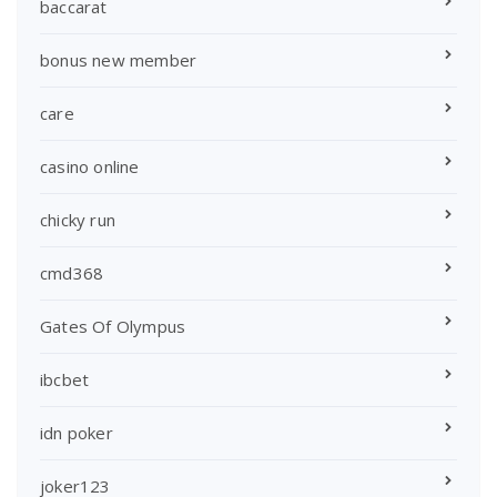
baccarat
bonus new member
care
casino online
chicky run
cmd368
Gates Of Olympus
ibcbet
idn poker
joker123