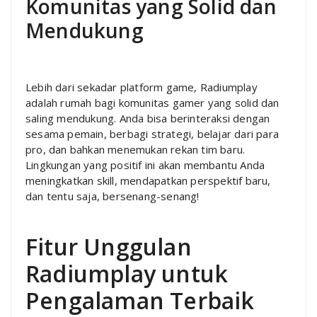
Komunitas yang Solid dan
Mendukung
Lebih dari sekadar platform game, Radiumplay
adalah rumah bagi komunitas gamer yang solid dan
saling mendukung. Anda bisa berinteraksi dengan
sesama pemain, berbagi strategi, belajar dari para
pro, dan bahkan menemukan rekan tim baru.
Lingkungan yang positif ini akan membantu Anda
meningkatkan skill, mendapatkan perspektif baru,
dan tentu saja, bersenang-senang!
Fitur Unggulan
Radiumplay untuk
Pengalaman Terbaik