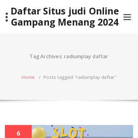
Skip
Daftar Situs judi Online
to
content
Gampang Menang 2024
Tag Archives: radiumplay daftar
Home
/
Posts tagged "radiumplay daftar"
6