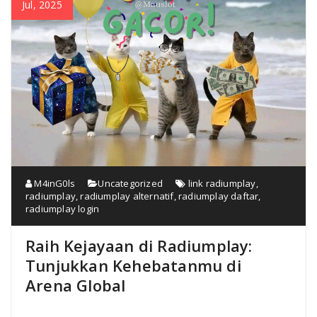
Jul, 2025
M4inG0ls
Uncategorized
link radiumplay
,
radiumplay
,
radiumplay alternatif
,
radiumplay daftar
,
radiumplay login
Raih Kejayaan di Radiumplay:
Tunjukkan Kehebatanmu di
Arena Global