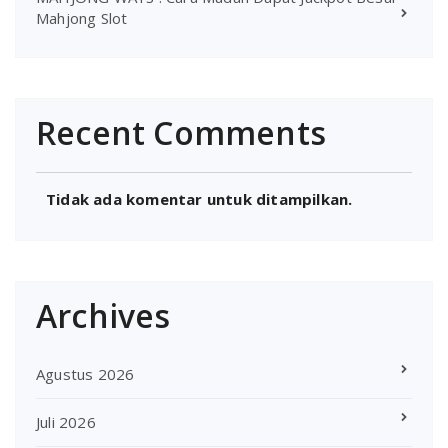
Mahjong Slot
Recent Comments
Tidak ada komentar untuk ditampilkan.
Archives
Agustus 2026
Juli 2026