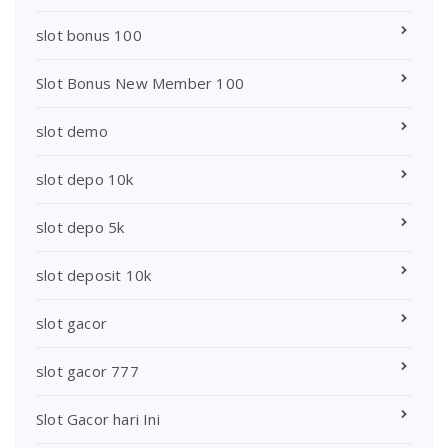
slot bonus 100
Slot Bonus New Member 100
slot demo
slot depo 10k
slot depo 5k
slot deposit 10k
slot gacor
slot gacor 777
Slot Gacor hari Ini