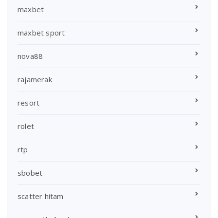
maxbet
maxbet sport
nova88
rajamerak
resort
rolet
rtp
sbobet
scatter hitam