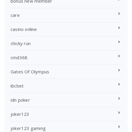
bonus new member
care
casino online
chicky run
cmd368
Gates Of Olympus
ibcbet
idn poker
joker123
joker123 gaming