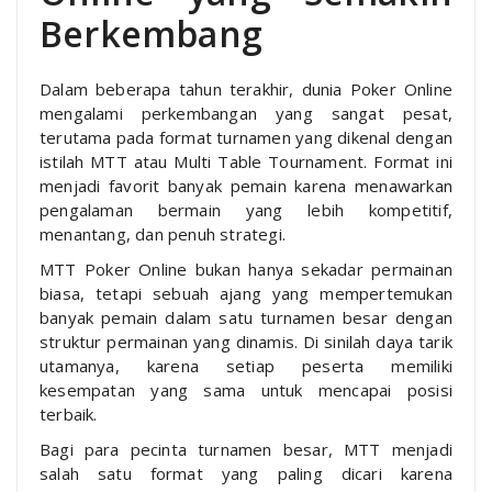
Berkembang
Dalam beberapa tahun terakhir, dunia Poker Online
mengalami perkembangan yang sangat pesat,
terutama pada format turnamen yang dikenal dengan
istilah MTT atau Multi Table Tournament. Format ini
menjadi favorit banyak pemain karena menawarkan
pengalaman bermain yang lebih kompetitif,
menantang, dan penuh strategi.
MTT Poker Online bukan hanya sekadar permainan
biasa, tetapi sebuah ajang yang mempertemukan
banyak pemain dalam satu turnamen besar dengan
struktur permainan yang dinamis. Di sinilah daya tarik
utamanya, karena setiap peserta memiliki
kesempatan yang sama untuk mencapai posisi
terbaik.
Bagi para pecinta turnamen besar, MTT menjadi
salah satu format yang paling dicari karena