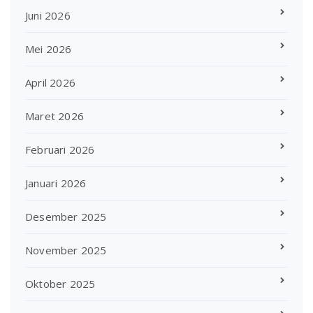
Juni 2026
Mei 2026
April 2026
Maret 2026
Februari 2026
Januari 2026
Desember 2025
November 2025
Oktober 2025