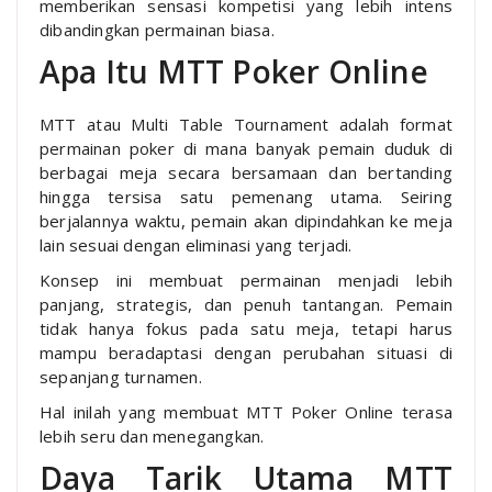
memberikan sensasi kompetisi yang lebih intens
dibandingkan permainan biasa.
Apa Itu MTT Poker Online
MTT atau Multi Table Tournament adalah format
permainan poker di mana banyak pemain duduk di
berbagai meja secara bersamaan dan bertanding
hingga tersisa satu pemenang utama. Seiring
berjalannya waktu, pemain akan dipindahkan ke meja
lain sesuai dengan eliminasi yang terjadi.
Konsep ini membuat permainan menjadi lebih
panjang, strategis, dan penuh tantangan. Pemain
tidak hanya fokus pada satu meja, tetapi harus
mampu beradaptasi dengan perubahan situasi di
sepanjang turnamen.
Hal inilah yang membuat MTT Poker Online terasa
lebih seru dan menegangkan.
Daya Tarik Utama MTT