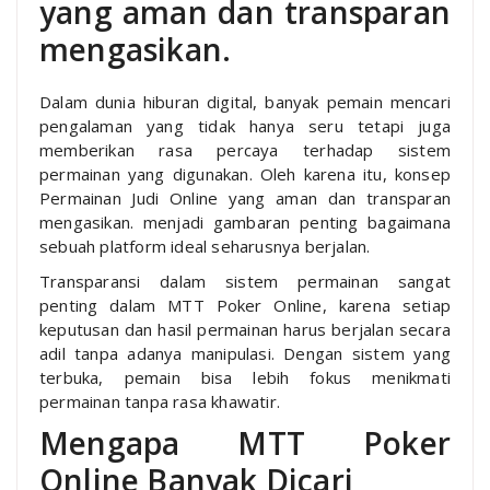
yang aman dan transparan
mengasikan.
Dalam dunia hiburan digital, banyak pemain mencari
pengalaman yang tidak hanya seru tetapi juga
memberikan rasa percaya terhadap sistem
permainan yang digunakan. Oleh karena itu, konsep
Permainan Judi Online yang aman dan transparan
mengasikan. menjadi gambaran penting bagaimana
sebuah platform ideal seharusnya berjalan.
Transparansi dalam sistem permainan sangat
penting dalam MTT Poker Online, karena setiap
keputusan dan hasil permainan harus berjalan secara
adil tanpa adanya manipulasi. Dengan sistem yang
terbuka, pemain bisa lebih fokus menikmati
permainan tanpa rasa khawatir.
Mengapa MTT Poker
Online Banyak Dicari