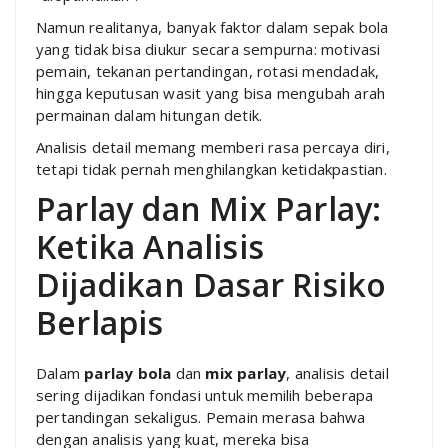
Namun realitanya, banyak faktor dalam sepak bola
yang tidak bisa diukur secara sempurna: motivasi
pemain, tekanan pertandingan, rotasi mendadak,
hingga keputusan wasit yang bisa mengubah arah
permainan dalam hitungan detik.
Analisis detail memang memberi rasa percaya diri,
tetapi tidak pernah menghilangkan ketidakpastian.
Parlay dan Mix Parlay:
Ketika Analisis
Dijadikan Dasar Risiko
Berlapis
Dalam
parlay bola
dan
mix parlay
, analisis detail
sering dijadikan fondasi untuk memilih beberapa
pertandingan sekaligus. Pemain merasa bahwa
dengan analisis yang kuat, mereka bisa