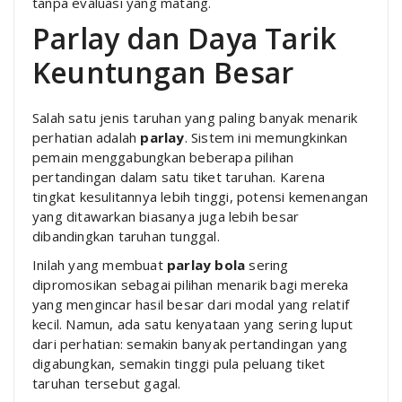
tanpa evaluasi yang matang.
Parlay dan Daya Tarik
Keuntungan Besar
Salah satu jenis taruhan yang paling banyak menarik
perhatian adalah
parlay
. Sistem ini memungkinkan
pemain menggabungkan beberapa pilihan
pertandingan dalam satu tiket taruhan. Karena
tingkat kesulitannya lebih tinggi, potensi kemenangan
yang ditawarkan biasanya juga lebih besar
dibandingkan taruhan tunggal.
Inilah yang membuat
parlay bola
sering
dipromosikan sebagai pilihan menarik bagi mereka
yang mengincar hasil besar dari modal yang relatif
kecil. Namun, ada satu kenyataan yang sering luput
dari perhatian: semakin banyak pertandingan yang
digabungkan, semakin tinggi pula peluang tiket
taruhan tersebut gagal.