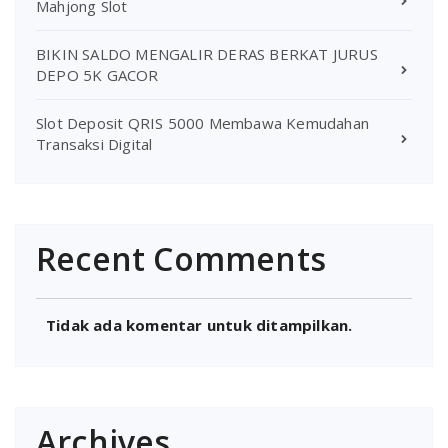
Mahjong Slot
BIKIN SALDO MENGALIR DERAS BERKAT JURUS
DEPO 5K GACOR
Slot Deposit QRIS 5000 Membawa Kemudahan
Transaksi Digital
Recent Comments
Tidak ada komentar untuk ditampilkan.
Archives