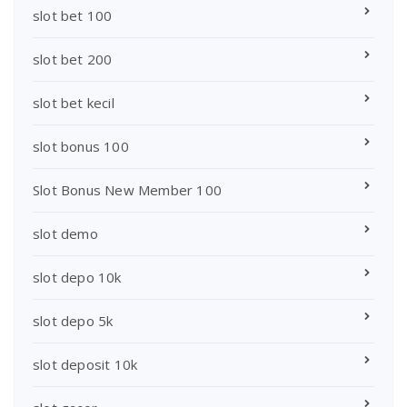
slot bet 100
slot bet 200
slot bet kecil
slot bonus 100
Slot Bonus New Member 100
slot demo
slot depo 10k
slot depo 5k
slot deposit 10k