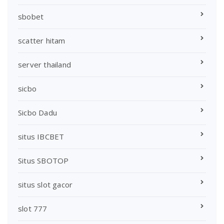
sbobet
scatter hitam
server thailand
sicbo
Sicbo Dadu
situs IBCBET
Situs SBOTOP
situs slot gacor
slot 777