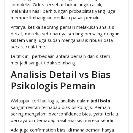
kompleks. Odds tersebut bukan angka acak,
melainkan hasil perhitungan probabilitas yang juga
mempertimbangkan perilaku pasar pemain.
Artinya, ketika seorang pemain melakukan analisis
detail, mereka sebenarnya sedang bersaing dengan
sistem yang juga sudah menganalisis ribuan data
secara real-time.
Di titik ini, perbedaan antara pemain dan sistem
menjadi sangat tidak seimbang.
Analisis Detail vs Bias
Psikologis Pemain
Walaupun terlihat logis, analisis dalam
judi bola
sangat rentan terhadap bias psikologis. Pemain
sering mengalami overconfidence bias, yaitu terlalu
percaya diri terhadap hasil analisis mereka sendiri.
Ada juga confirmation bias, di mana pemain hanya