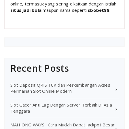
online, termasuk yang sering dikaitkan dengan istilah
situs judi bola
maupun nama seperti
sbobet88
.
Recent Posts
Slot Deposit QRIS 10K dan Perkembangan Akses
Permainan Slot Online Modern
Slot Gacor Anti Lag Dengan Server Terbaik Di Asia
Tenggara
MAHJONG WAYS : Cara Mudah Dapat Jackpot Besar