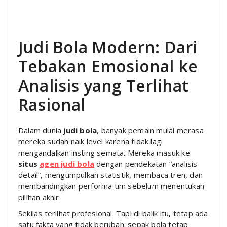
Judi Bola Modern: Dari
Tebakan Emosional ke
Analisis yang Terlihat
Rasional
Dalam dunia
judi bola
, banyak pemain mulai merasa
mereka sudah naik level karena tidak lagi
mengandalkan insting semata. Mereka masuk ke
situs
agen judi bola
dengan pendekatan “analisis
detail”, mengumpulkan statistik, membaca tren, dan
membandingkan performa tim sebelum menentukan
pilihan akhir.
Sekilas terlihat profesional. Tapi di balik itu, tetap ada
satu fakta yang tidak berubah: sepak bola tetap