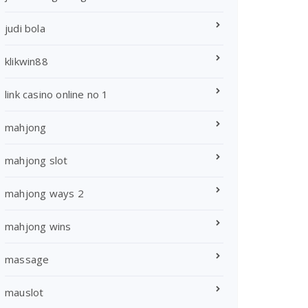
judi bola
klikwin88
link casino online no 1
mahjong
mahjong slot
mahjong ways 2
mahjong wins
massage
mauslot