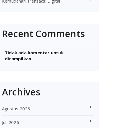
Kemudahan Transaksi Digital
Recent Comments
Tidak ada komentar untuk
ditampilkan.
Archives
Agustus 2026
Juli 2026