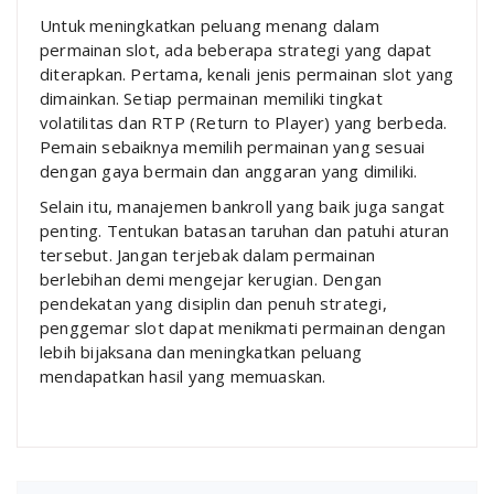
Untuk meningkatkan peluang menang dalam
permainan slot, ada beberapa strategi yang dapat
diterapkan. Pertama, kenali jenis permainan slot yang
dimainkan. Setiap permainan memiliki tingkat
volatilitas dan RTP (Return to Player) yang berbeda.
Pemain sebaiknya memilih permainan yang sesuai
dengan gaya bermain dan anggaran yang dimiliki.
Selain itu, manajemen bankroll yang baik juga sangat
penting. Tentukan batasan taruhan dan patuhi aturan
tersebut. Jangan terjebak dalam permainan
berlebihan demi mengejar kerugian. Dengan
pendekatan yang disiplin dan penuh strategi,
penggemar slot dapat menikmati permainan dengan
lebih bijaksana dan meningkatkan peluang
mendapatkan hasil yang memuaskan.