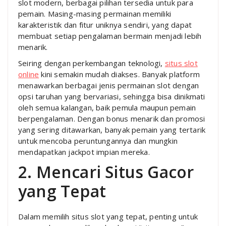
slot modern, berbagai pilihan tersedia untuk para
pemain. Masing-masing permainan memiliki
karakteristik dan fitur uniknya sendiri, yang dapat
membuat setiap pengalaman bermain menjadi lebih
menarik.
Seiring dengan perkembangan teknologi,
situs slot
online
kini semakin mudah diakses. Banyak platform
menawarkan berbagai jenis permainan slot dengan
opsi taruhan yang bervariasi, sehingga bisa dinikmati
oleh semua kalangan, baik pemula maupun pemain
berpengalaman. Dengan bonus menarik dan promosi
yang sering ditawarkan, banyak pemain yang tertarik
untuk mencoba peruntungannya dan mungkin
mendapatkan jackpot impian mereka.
2. Mencari Situs Gacor
yang Tepat
Dalam memilih situs slot yang tepat, penting untuk