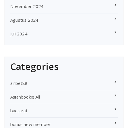
November 2024
Agustus 2024
Juli 2024
Categories
airbet88
Asianbookie All
baccarat
bonus new member