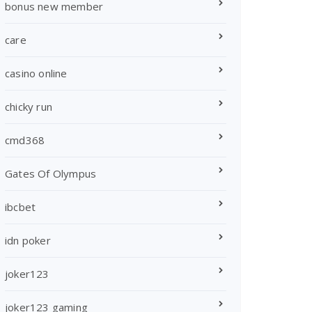
bonus new member
care
casino online
chicky run
cmd368
Gates Of Olympus
ibcbet
idn poker
joker123
joker123 gaming