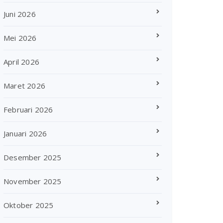
Juni 2026
Mei 2026
April 2026
Maret 2026
Februari 2026
Januari 2026
Desember 2025
November 2025
Oktober 2025