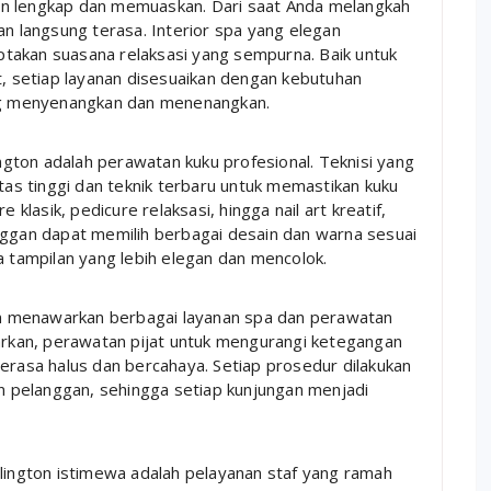
n lengkap dan memuaskan. Dari saat Anda melangkah
 langsung terasa. Interior spa yang elegan
takan suasana relaksasi yang sempurna. Baik untuk
t, setiap layanan disesuaikan dengan kebutuhan
g menyenangkan dan menenangkan.
ington adalah perawatan kuku profesional. Teknisi yang
s tinggi dan teknik terbaru untuk memastikan kuku
 klasik, pedicure relaksasi, hingga nail art kreatif,
nggan dapat memilih berbagai desain dan warna sesuai
a tampilan yang lebih elegan dan mencolok.
ton menawarkan berbagai layanan spa dan perawatan
garkan, perawatan pijat untuk mengurangi ketegangan
erasa halus dan bercahaya. Setiap prosedur dilakukan
 pelanggan, sehingga setiap kunjungan menjadi
rlington istimewa adalah pelayanan staf yang ramah