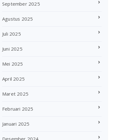
September 2025
Agustus 2025
Juli 2025
Juni 2025
Mei 2025
April 2025
Maret 2025
Februari 2025
Januari 2025
Desember 2024