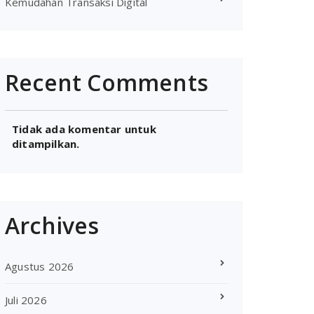
Kemudahan Transaksi Digital
Recent Comments
Tidak ada komentar untuk
ditampilkan.
Archives
Agustus 2026
Juli 2026