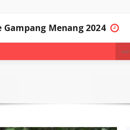
ine Gampang Menang 2024
Search
for: