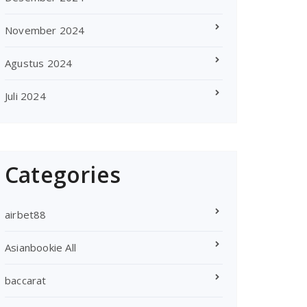
November 2024
Agustus 2024
Juli 2024
Categories
airbet88
Asianbookie All
baccarat