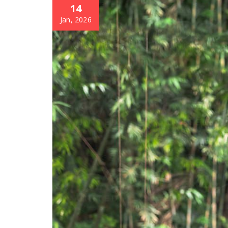
14
Jan, 2026