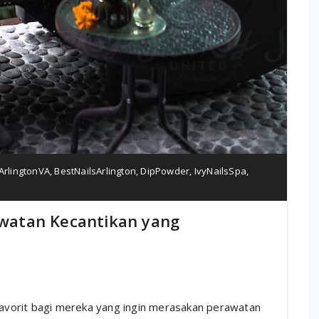
ArlingtonVA
,
BestNailsArlington
,
DipPowder
,
IvyNailsSpa
,
rawatan Kecantikan yang
 favorit bagi mereka yang ingin merasakan perawatan