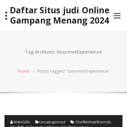
Skip
Daftar Situs judi Online
to
content
Gampang Menang 2024
Tag Archives: GourmetExperience
Home
/
Posts tagged "GourmetExperience"
M4inG0ls
Uncategorized
ChefMichaelKornick
,
ChefMK
,
CulinaryExcellence
,
FoodInnovation
,