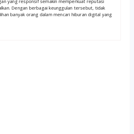
nggan yang responsif semakin memperkuat reputasi
alkan. Dengan berbagai keunggulan tersebut, tidak
lihan banyak orang dalam mencari hiburan digital yang