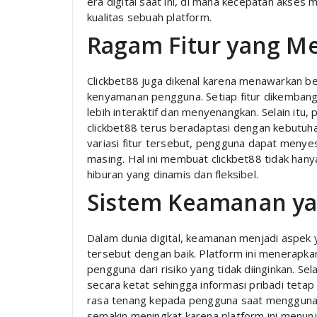
era digital saat ini, di mana kecepatan akses
kualitas sebuah platform.
Ragam Fitur yang 
Clickbet88 juga dikenal karena menawarkan be
kenyamanan pengguna. Setiap fitur dikemban
lebih interaktif dan menyenangkan. Selain itu
clickbet88 terus beradaptasi dengan kebutu
variasi fitur tersebut, pengguna dapat meny
masing. Hal ini membuat clickbet88 tidak hany
hiburan yang dinamis dan fleksibel.
Sistem Keamanan ya
Dalam dunia digital, keamanan menjadi aspek 
tersebut dengan baik. Platform ini menerapka
pengguna dari risiko yang tidak diinginkan. Sela
secara ketat sehingga informasi pribadi teta
rasa tenang kepada pengguna saat mengguna
semakin meningkat karena platform ini menun