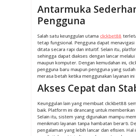
Antarmuka Sederha
Pengguna
Salah satu keunggulan utama
clickbet88
terlet
tetap fungsional. Pengguna dapat menavigasi 
ditata secara rapi dan intuitif. Selain itu, p
sehingga dapat diakses dengan lancar melalui
maupun komputer. Dengan kemudahan ini, cl
pengguna baru maupun pengguna yang sudah b
merasa betah ketika menggunakan layanan ini
Akses Cepat dan Stab
Keunggulan lain yang membuat clickbet88 sema
baik. Platform ini dirancang untuk memberika
Selain itu, sistem yang digunakan mampu me
menikmati layanan tanpa hambatan berarti. De
pengalaman yang lebih lancar dan efisien. Hal 