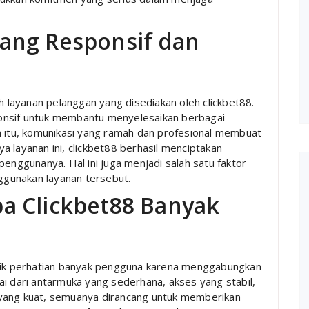
ang Responsif dan
ah layanan pelanggan yang disediakan oleh clickbet88.
onsif untuk membantu menyelesaikan berbagai
n itu, komunikasi yang ramah dan profesional membuat
 layanan ini, clickbet88 berhasil menciptakan
penggunanya. Hal ini juga menjadi salah satu faktor
gunakan layanan tersebut.
a Clickbet88 Banyak
arik perhatian banyak pengguna karena menggabungkan
ai dari antarmuka yang sederhana, akses yang stabil,
 yang kuat, semuanya dirancang untuk memberikan