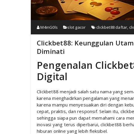
M4inG0ls
slot gacor
clickbet88 daftar
,
cl
Clickbet88: Keunggulan Uta
Diminati
Pengenalan Clickbet
Digital
Clickbet88 menjadi salah satu nama yang semak
karena menghadirkan pengalaman yang menari
karena mampu menyesuaikan diri dengan keb
cepat, praktis, dan responsif. Selain itu, cl
sehingga siapa pun dapat memahami cara me
inovasi yang terus diperbarui, clickbet88 ber
hiburan online yang lebih fleksibel.