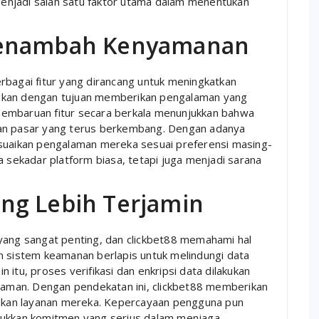
 menjadi salah satu faktor utama dalam menentukan
Menambah Kenyamanan
rbagai fitur yang dirancang untuk meningkatkan
gkan dengan tujuan memberikan pengalaman yang
, pembaruan fitur secara berkala menunjukkan bahwa
han pasar yang terus berkembang. Dengan adanya
esuaikan pengalaman mereka sesuai preferensi masing-
a sekadar platform biasa, tetapi juga menjadi sarana
ng Lebih Terjamin
yang sangat penting, dan clickbet88 memahami hal
n sistem keamanan berlapis untuk melindungi data
in itu, proses verifikasi dan enkripsi data dilakukan
p aman. Dengan pendekatan ini, clickbet88 memberikan
kan layanan mereka. Kepercayaan pengguna pun
jukkan komitmen yang serius dalam menjaga