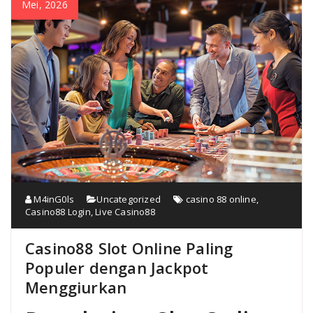
Mei, 2026
M4inG0ls
Uncategorized
casino 88 online
,
Casino88 Login
,
Live Casino88
Casino88 Slot Online Paling
Populer dengan Jackpot
Menggiurkan