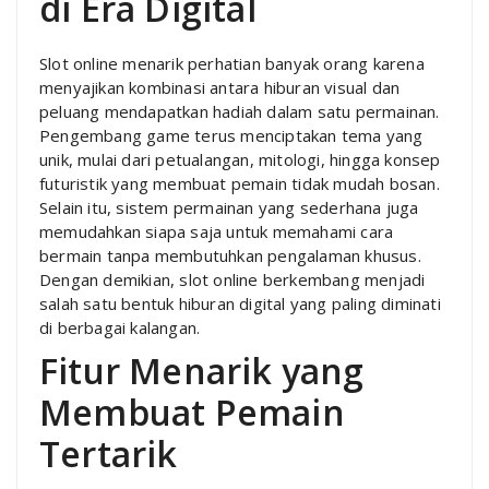
di Era Digital
Slot online menarik perhatian banyak orang karena
menyajikan kombinasi antara hiburan visual dan
peluang mendapatkan hadiah dalam satu permainan.
Pengembang game terus menciptakan tema yang
unik, mulai dari petualangan, mitologi, hingga konsep
futuristik yang membuat pemain tidak mudah bosan.
Selain itu, sistem permainan yang sederhana juga
memudahkan siapa saja untuk memahami cara
bermain tanpa membutuhkan pengalaman khusus.
Dengan demikian, slot online berkembang menjadi
salah satu bentuk hiburan digital yang paling diminati
di berbagai kalangan.
Fitur Menarik yang
Membuat Pemain
Tertarik