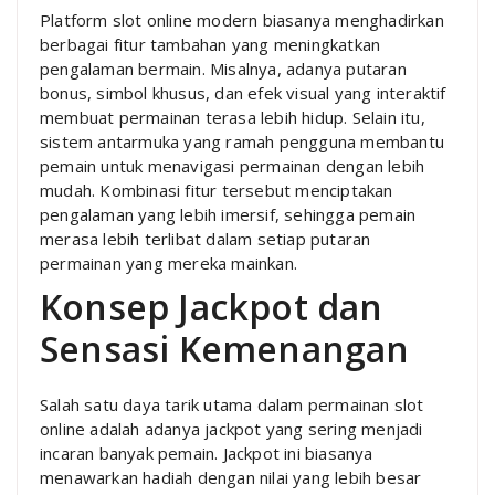
Platform slot online modern biasanya menghadirkan
berbagai fitur tambahan yang meningkatkan
pengalaman bermain. Misalnya, adanya putaran
bonus, simbol khusus, dan efek visual yang interaktif
membuat permainan terasa lebih hidup. Selain itu,
sistem antarmuka yang ramah pengguna membantu
pemain untuk menavigasi permainan dengan lebih
mudah. Kombinasi fitur tersebut menciptakan
pengalaman yang lebih imersif, sehingga pemain
merasa lebih terlibat dalam setiap putaran
permainan yang mereka mainkan.
Konsep Jackpot dan
Sensasi Kemenangan
Salah satu daya tarik utama dalam permainan slot
online adalah adanya jackpot yang sering menjadi
incaran banyak pemain. Jackpot ini biasanya
menawarkan hadiah dengan nilai yang lebih besar