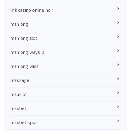
link casino online no 1
mahjong
mahjong slot
mahjong ways 2
mahjong wins
massage
mauslot
maxbet
maxbet sport