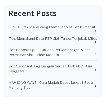
Recent Posts
Evolusi Efek Visual yang Membuat Slot Lebih Imersif
Tips Memahami Data RTP Slot Tanpa Terjebak Mitos
Slot Deposit QRIS 10K dan Perkembangan Akses
Permainan Slot Online Modern
Slot Gacor Anti Lag Dengan Server Terbaik Di Asia
Tenggara
MAHJONG WAYS : Cara Mudah Dapat Jackpot Besar
Mahjong Slot