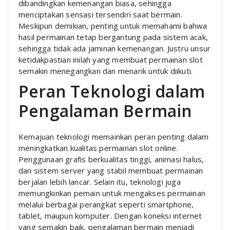
dibandingkan kemenangan biasa, sehingga
menciptakan sensasi tersendiri saat bermain.
Meskipun demikian, penting untuk memahami bahwa
hasil permainan tetap bergantung pada sistem acak,
sehingga tidak ada jaminan kemenangan. Justru unsur
ketidakpastian inilah yang membuat permainan slot
semakin menegangkan dan menarik untuk diikuti.
Peran Teknologi dalam
Pengalaman Bermain
Kemajuan teknologi memainkan peran penting dalam
meningkatkan kualitas permainan slot online.
Penggunaan grafis berkualitas tinggi, animasi halus,
dan sistem server yang stabil membuat permainan
berjalan lebih lancar. Selain itu, teknologi juga
memungkinkan pemain untuk mengakses permainan
melalui berbagai perangkat seperti smartphone,
tablet, maupun komputer. Dengan koneksi internet
yang semakin baik, pengalaman bermain menjadi