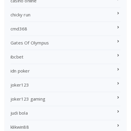
casino online
chicky run
cmd368
Gates Of Olympus
ibcbet
idn poker
joker123
joker123 gaming
judi bola
klikwin88