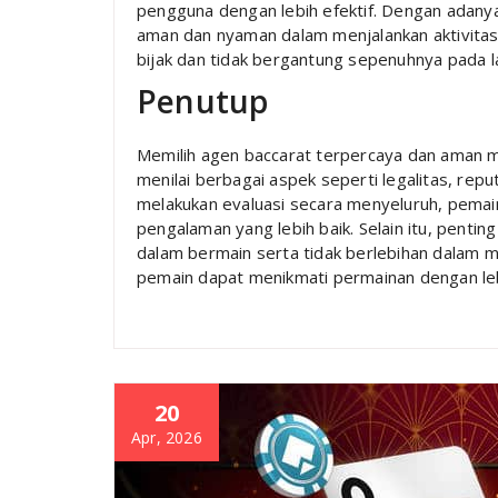
pengguna dengan lebih efektif. Dengan adan
aman dan nyaman dalam menjalankan aktivitas
bijak dan tidak bergantung sepenuhnya pada l
Penutup
Memilih agen baccarat terpercaya dan aman m
menilai berbagai aspek seperti legalitas, rep
melakukan evaluasi secara menyeluruh, pemai
pengalaman yang lebih baik. Selain itu, pent
dalam bermain serta tidak berlebihan dalam 
pemain dapat menikmati permainan dengan leb
20
Apr, 2026