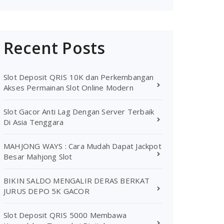
Recent Posts
Slot Deposit QRIS 10K dan Perkembangan
Akses Permainan Slot Online Modern
Slot Gacor Anti Lag Dengan Server Terbaik
Di Asia Tenggara
MAHJONG WAYS : Cara Mudah Dapat Jackpot
Besar Mahjong Slot
BIKIN SALDO MENGALIR DERAS BERKAT
JURUS DEPO 5K GACOR
Slot Deposit QRIS 5000 Membawa