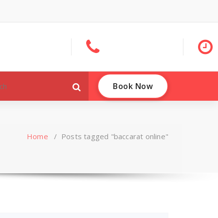
Book Now
Home
/
Posts tagged "baccarat online"