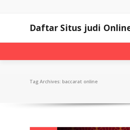
Skip
to
content
Daftar Situs judi Onl
Tag Archives: baccarat online