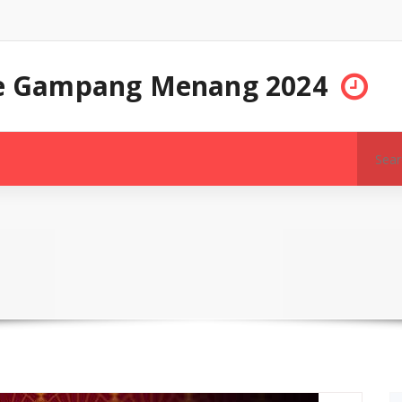
ine Gampang Menang 2024
Search
for: