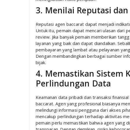
3. Menilai Reputasi da
Reputasi agen baccarat dapat menjadi indika
Untuk itu, pemain dapat mencari ulasan dari pe
review. Jika banyak pemain memberikan tangg
layanan yang baik dan dapat diandalkan. Sebali
pembayaran yang lambat atau pelayanan yang b
Dengan membandingkan berbagai sumber info
bijak.
4. Memastikan Sistem
Perlindungan Data
Keamanan data pribadi dan transaksi finansial
baccarat. Agen yang profesional biasanya men
melindungi informasi pengguna dari akses piha
mencakup perlindungan terhadap aktivitas men
pemain perlu memastikan bahwa agen yang dipi
transparan. Dengan demikian, risiko kebocoran