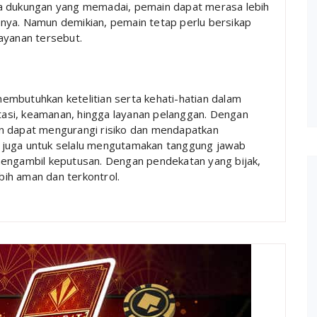
ya dukungan yang memadai, pemain dapat merasa lebih
nya. Namun demikian, pemain tetap perlu bersikap
ayanan tersebut.
embutuhkan ketelitian serta kehati-hatian dalam
utasi, keamanan, hingga layanan pelanggan. Dengan
n dapat mengurangi risiko dan mendapatkan
ing juga untuk selalu mengutamakan tanggung jawab
mengambil keputusan. Dengan pendekatan yang bijak,
ih aman dan terkontrol.