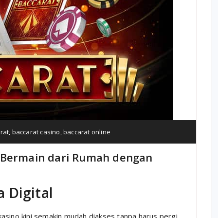
rat
,
baccarat casino
,
baccarat online
h Bermain dari Rumah dengan
 Digital
asino kini semakin mudah diakses tanpa harus pergi