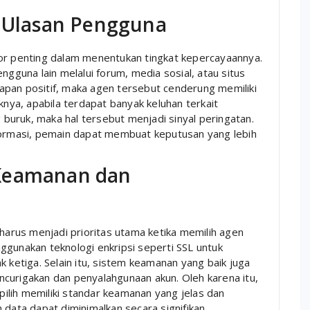
n Ulasan Pengguna
tor penting dalam menentukan tingkat kepercayaannya.
ngguna lain melalui forum, media sosial, atau situs
apan positif, maka agen tersebut cenderung memiliki
knya, apabila terdapat banyak keluhan terkait
uruk, maka hal tersebut menjadi sinyal peringatan.
rmasi, pemain dapat membuat keputusan yang lebih
 Keamanan dan
 harus menjadi prioritas utama ketika memilih agen
ggunakan teknologi enkripsi seperti SSL untuk
k ketiga. Selain itu, sistem keamanan yang baik juga
curigakan dan penyalahgunaan akun. Oleh karena itu,
lih memiliki standar keamanan yang jelas dan
 data dapat diminimalkan secara signifikan.