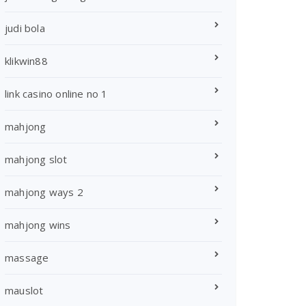
judi bola
klikwin88
link casino online no 1
mahjong
mahjong slot
mahjong ways 2
mahjong wins
massage
mauslot