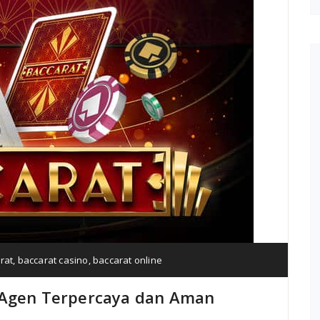
rat
,
baccarat casino
,
baccarat online
 Agen Terpercaya dan Aman