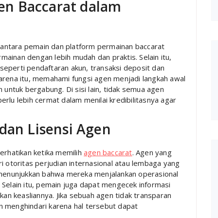
en Baccarat dalam
antara pemain dan platform permainan baccarat
ainan dengan lebih mudah dan praktis. Selain itu,
eperti pendaftaran akun, transaksi deposit dan
arena itu, memahami fungsi agen menjadi langkah awal
ntuk bergabung. Di sisi lain, tidak semua agen
rlu lebih cermat dalam menilai kredibilitasnya agar
 dan Lisensi Agen
erhatikan ketika memilih
agen baccarat
. Agen yang
i otoritas perjudian internasional atau lembaga yang
n menunjukkan bahwa mereka menjalankan operasional
 Selain itu, pemain juga dapat mengecek informasi
kan keasliannya. Jika sebuah agen tidak transparan
n menghindari karena hal tersebut dapat