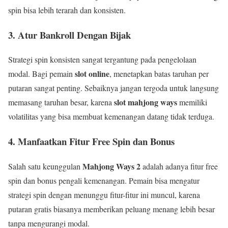
spin bisa lebih terarah dan konsisten.
3. Atur Bankroll Dengan Bijak
Strategi spin konsisten sangat tergantung pada pengelolaan
slot online
modal. Bagi pemain
, menetapkan batas taruhan per
putaran sangat penting. Sebaiknya jangan tergoda untuk langsung
slot mahjong ways
memasang taruhan besar, karena
memiliki
volatilitas yang bisa membuat kemenangan datang tidak terduga.
4. Manfaatkan Fitur Free Spin dan Bonus
Mahjong Ways 2
Salah satu keunggulan
adalah adanya fitur free
spin dan bonus pengali kemenangan. Pemain bisa mengatur
strategi spin dengan menunggu fitur-fitur ini muncul, karena
putaran gratis biasanya memberikan peluang menang lebih besar
tanpa mengurangi modal.