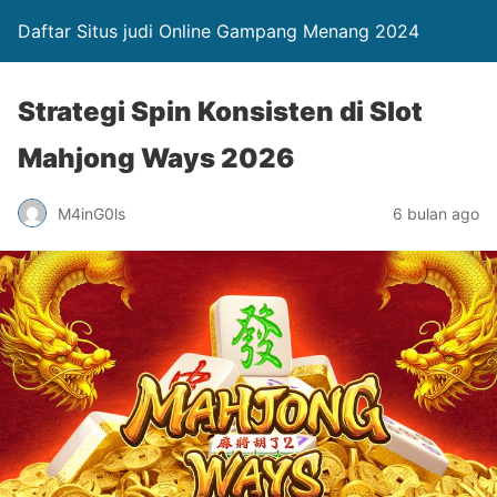
Daftar Situs judi Online Gampang Menang 2024
Strategi Spin Konsisten di Slot
Mahjong Ways 2026
M4inG0ls
6 bulan ago