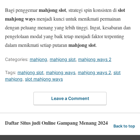
mahjong slot
slot
Bagi penggemar
, strategi spin konsisten di
mahjong ways
menjadi kunci untuk menikmati permainan
dengan peluang menang yang lebih tinggi. Ingat, kesabaran dan
pengelolaan modal yang baik tetap menjadi faktor terpenting
mahjong slot
dalam menikmati setiap putaran
.
Categories:
mahjong
,
mahjong slot
,
mahjong ways 2
Tags:
mahjong slot
,
mahjong ways
,
mahjong ways 2
,
slot
mahjong
,
slot mahjong ways
Leave a Comment
Daftar Situs judi Online Gampang Menang 2024
Back to top