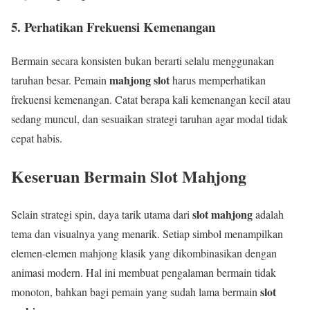
5. Perhatikan Frekuensi Kemenangan
Bermain secara konsisten bukan berarti selalu menggunakan
mahjong slot
taruhan besar. Pemain
harus memperhatikan
frekuensi kemenangan. Catat berapa kali kemenangan kecil atau
sedang muncul, dan sesuaikan strategi taruhan agar modal tidak
cepat habis.
Keseruan Bermain Slot Mahjong
slot mahjong
Selain strategi spin, daya tarik utama dari
adalah
tema dan visualnya yang menarik. Setiap simbol menampilkan
elemen-elemen mahjong klasik yang dikombinasikan dengan
animasi modern. Hal ini membuat pengalaman bermain tidak
slot
monoton, bahkan bagi pemain yang sudah lama bermain