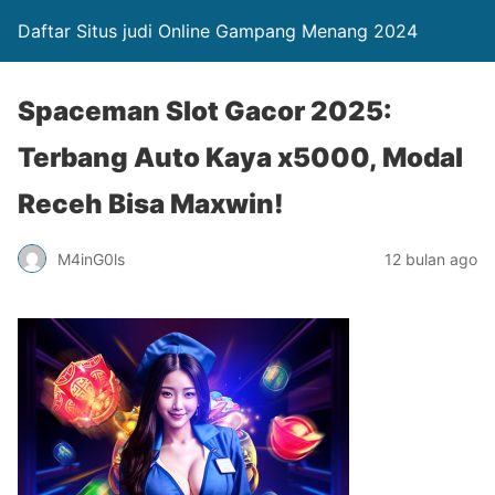
Daftar Situs judi Online Gampang Menang 2024
Spaceman Slot Gacor 2025:
Terbang Auto Kaya x5000, Modal
Receh Bisa Maxwin!
M4inG0ls
12 bulan ago