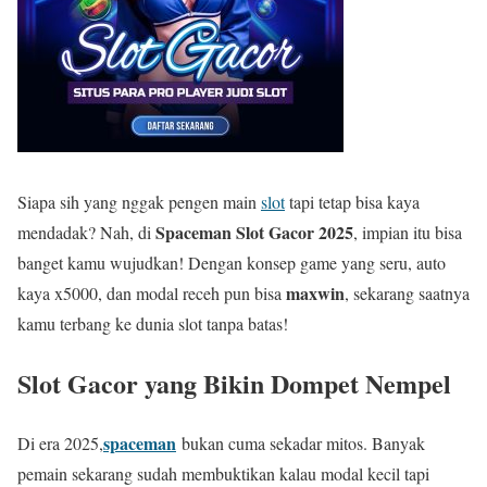
Siapa sih yang nggak pengen main
slot
tapi tetap bisa kaya
Spaceman Slot Gacor 2025
mendadak? Nah, di
, impian itu bisa
banget kamu wujudkan! Dengan konsep game yang seru, auto
maxwin
kaya x5000, dan modal receh pun bisa
, sekarang saatnya
kamu terbang ke dunia slot tanpa batas!
Slot Gacor yang Bikin Dompet Nempel
spaceman
Di era 2025,
bukan cuma sekadar mitos. Banyak
pemain sekarang sudah membuktikan kalau modal kecil tapi