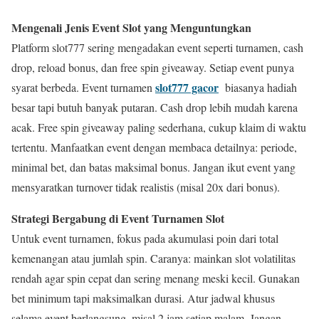
Mengenali Jenis Event Slot yang Menguntungkan
Platform slot777 sering mengadakan event seperti turnamen, cash
drop, reload bonus, dan free spin giveaway. Setiap event punya
slot777 gacor
syarat berbeda. Event turnamen
biasanya hadiah
besar tapi butuh banyak putaran. Cash drop lebih mudah karena
acak. Free spin giveaway paling sederhana, cukup klaim di waktu
tertentu. Manfaatkan event dengan membaca detailnya: periode,
minimal bet, dan batas maksimal bonus. Jangan ikut event yang
mensyaratkan turnover tidak realistis (misal 20x dari bonus).
Strategi Bergabung di Event Turnamen Slot
Untuk event turnamen, fokus pada akumulasi poin dari total
kemenangan atau jumlah spin. Caranya: mainkan slot volatilitas
rendah agar spin cepat dan sering menang meski kecil. Gunakan
bet minimum tapi maksimalkan durasi. Atur jadwal khusus
selama event berlangsung, misal 2 jam setiap malam. Jangan