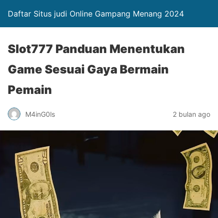
Daftar Situs judi Online Gampang Menang 2024
Slot777 Panduan Menentukan
Game Sesuai Gaya Bermain
Pemain
M4inG0ls
2 bulan ago