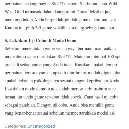
permainan sedang bagus. Slot777 seperti Starbound atau Wild
West Gold termasuk dalam kategori ini. Gaya fleksibel juga
memungkinkan Anda berpindah-pindah game dalam satu sesi.
Karena itu, pilih 3-5 game volatilitas sedang sebagai andalan.
5. Lakukan Uji Coba di Mode Demo
Sebelum menentukan game sesuai gaya bermain, manfaatkan
mode demo yang disediakan Slot777. Mainkan minimal 100 spin
gratis di setiap game yang Anda incar. Rasakan apakah tempo
permainan terasa nyaman, apakah fitur bonus mudah dipicu, dan
apakah tekanan psikologisnya sesuai dengan kepribadian Anda.
Jika dalam mode demo Anda sudah merasa terburu-buru atau
bosan, itu tanda game tersebut tidak cocok. Catat hasil uji coba
sebagai panduan. Dengan uji coba, Anda bisa memilih game
yang benar-benar sesuai sebelum mempertaruhkan modal asli.
Categories:
Uncategorized