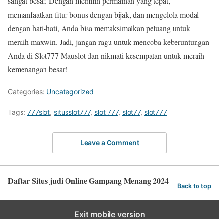
sangat besar. Dengan memilih permainan yang tepat,
memanfaatkan fitur bonus dengan bijak, dan mengelola modal
dengan hati-hati, Anda bisa memaksimalkan peluang untuk
meraih maxwin. Jadi, jangan ragu untuk mencoba keberuntungan
Anda di Slot777 Mauslot dan nikmati kesempatan untuk meraih
kemenangan besar!
Categories:
Uncategorized
Tags:
777slot
,
situsslot777
,
slot 777
,
slot77
,
slot777
Leave a Comment
Daftar Situs judi Online Gampang Menang 2024
Back to top
Exit mobile version