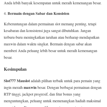
Anda lebih banyak kesempatan untuk meraih kemenangan besar.
Bermain dengan Sabar dan Konsisten
Keberuntungan dalam permainan slot memang penting, tetapi
kesabaran dan konsistensi juga sangat dibutuhkan. Jangan
terburu-buru meningkatkan taruhan atau berharap mendapatkan
maxwin dalam waktu singkat. Bermain dengan sabar akan
memberi Anda peluang lebih besar untuk meraih kemenangan
besar.
Kesimpulan
Slot777 Mauslot
adalah pilihan terbaik untuk para pemain yang
maxwin
ingin meraih
besar. Dengan berbagai permainan dengan
RTP tinggi, jackpot progresif, dan fitur bonus yang
menguntungkan, peluang untuk memenangkan hadiah maksimal