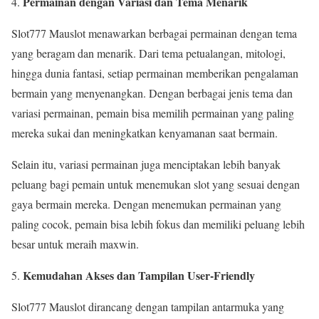
Permainan dengan Variasi dan Tema Menarik
Slot777 Mauslot menawarkan berbagai permainan dengan tema
yang beragam dan menarik. Dari tema petualangan, mitologi,
hingga dunia fantasi, setiap permainan memberikan pengalaman
bermain yang menyenangkan. Dengan berbagai jenis tema dan
variasi permainan, pemain bisa memilih permainan yang paling
mereka sukai dan meningkatkan kenyamanan saat bermain.
Selain itu, variasi permainan juga menciptakan lebih banyak
peluang bagi pemain untuk menemukan slot yang sesuai dengan
gaya bermain mereka. Dengan menemukan permainan yang
paling cocok, pemain bisa lebih fokus dan memiliki peluang lebih
besar untuk meraih maxwin.
Kemudahan Akses dan Tampilan User-Friendly
Slot777 Mauslot dirancang dengan tampilan antarmuka yang