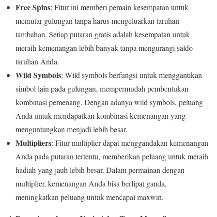
Free Spins
: Fitur ini memberi pemain kesempatan untuk
memutar gulungan tanpa harus mengeluarkan taruhan
tambahan. Setiap putaran gratis adalah kesempatan untuk
meraih kemenangan lebih banyak tanpa mengurangi saldo
taruhan Anda.
Wild Symbols
: Wild symbols berfungsi untuk menggantikan
simbol lain pada gulungan, mempermudah pembentukan
kombinasi pemenang. Dengan adanya wild symbols, peluang
Anda untuk mendapatkan kombinasi kemenangan yang
menguntungkan menjadi lebih besar.
Multipliers
: Fitur multiplier dapat menggandakan kemenangan
Anda pada putaran tertentu, memberikan peluang untuk meraih
hadiah yang jauh lebih besar. Dalam permainan dengan
multiplier, kemenangan Anda bisa berlipat ganda,
meningkatkan peluang untuk mencapai maxwin.