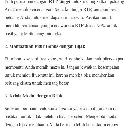
RTP tinggi
Pilih permainan dengan
untuk meningkatkan peluang
Anda meraih kemenangan. Semakin tinggi RTP, semakin besar
peluang Anda untuk mendapatkan maxwin. Pastikan untuk
memilih permainan yang menawarkan RTP di atas 95% untuk
hasil yang lebih menguntungkan.
Manfaatkan Fitur Bonus dengan Bijak
Fitur bonus seperti free spins, wild symbols, dan multipliers dapat
membantu Anda meraih maxwin. Jangan lewatkan kesempatan
untuk memicu fitur-fitur ini, karena mereka bisa memberikan
peluang ekstra untuk menang besar.
Kelola Modal dengan Bijak
Sebelum bermain, tentukan anggaran yang akan digunakan dan
pastikan untuk tidak melebihi batas tersebut. Mengelola modal
dengan bijak membantu Anda bermain lebih lama dan memberi