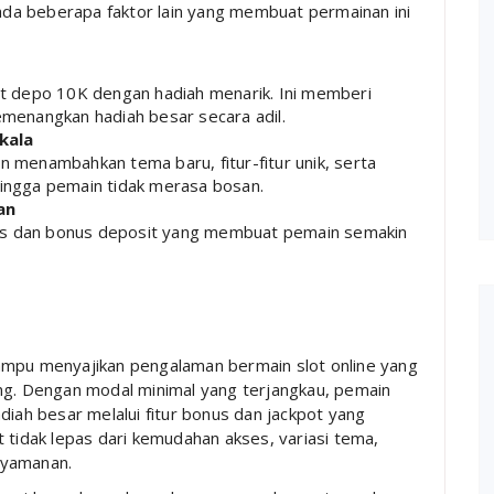
 ada beberapa faktor lain yang membuat permainan ini
t depo 10K dengan hadiah menarik. Ini memberi
enangkan hadiah besar secara adil.
kala
menambahkan tema baru, fitur-fitur unik, serta
hingga pemain tidak merasa bosan.
an
tas dan bonus deposit yang membuat pemain semakin
ampu menyajikan pengalaman bermain slot online yang
ng. Dengan modal minimal yang terjangkau, pemain
h besar melalui fitur bonus dan jackpot yang
 tidak lepas dari kemudahan akses, variasi tema,
nyamanan.