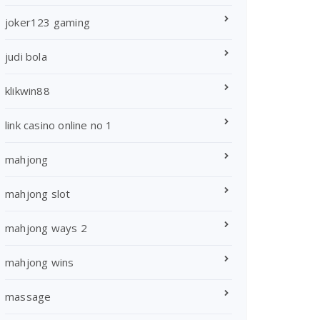
joker123 gaming
judi bola
klikwin88
link casino online no 1
mahjong
mahjong slot
mahjong ways 2
mahjong wins
massage