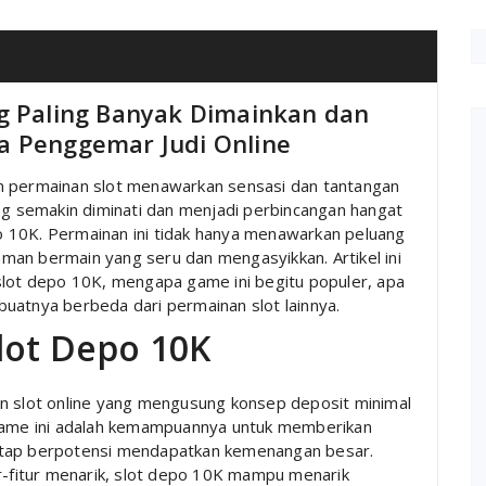
ng Paling Banyak Dimainkan dan
a Penggemar Judi Online
m permainan slot menawarkan sensasi dan tantangan
ang semakin diminati dan menjadi perbincangan hangat
epo 10K. Permainan ini tidak hanya menawarkan peluang
man bermain yang seru dan mengasyikkan. Artikel ini
ot depo 10K, mengapa game ini begitu populer, apa
uatnya berbeda dari permainan slot lainnya.
lot Depo 10K
n slot online yang mengusung konsep deposit minimal
 game ini adalah kemampuannya untuk memberikan
etap berpotensi mendapatkan kemenangan besar.
ur-fitur menarik, slot depo 10K mampu menarik