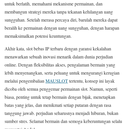
untuk berlatih, memahami mekanisme permainan, dan
membangun strategi mereka tanpa tekanan kehilangan uang
sungguhan. Setelah merasa percaya diri, barulah mereka dapat
beralih ke permainan dengan uang sungguhan, dengan harapan
memaksimalkan potensi keuntungan.
Akhir kata, slot bebas IP terbaru dengan garansi kekalahan
menawarkan sebuah inovasi menarik dalam dunia perjudian
online. Dengan fleksibilitas akses, pengalaman bermain yang
lebih menyenangkan, serta peluang untuk mengurangi kerugian
melalui pengembalian
MAUSLOT
tertentu, konsep ini layak
dicoba oleh semua penggemar permainan slot. Namun, seperti
biasa, penting untuk tetap bermain dengan bijak, menetapkan
batas yang jelas, dan menikmati setiap putaran dengan rasa
tanggung jawab. perjudian seharusnya menjadi hiburan, bukan
sumber stres. Selamat bermain dan semoga keberuntungan selalu