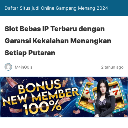
Daftar Situs judi Online Gampang Menang 2024
Slot Bebas IP Terbaru dengan
Garansi Kekalahan Menangkan
Setiap Putaran
M4inG0ls
2 tahun ago