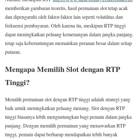
memberikan gambaran teoretis, hasil permainan slot tetap acak
dan dipengaruhi oleh faktor-faktor lain seperti volatilitas dan
frekuensi pembayaran. Oleh karena itu, meskipun RTP tinggi
dapat meningkatkan peluang kemenangan dalam jangka panjang,
tetap saja keberuntungan memainkan peranan besar dalam setiap
putaran.
Mengapa Memilih Slot dengan RTP
Tinggi?
Memilih permainan slot dengan RTP tinggi adalah strategi yang
baik untuk meningkatkan peluang menang. Slot dengan RTP
tinggi biasanya lebih menguntungkan bagi pemain dalam jangka
panjang. Dengan memilih permainan yang menawarkan RTP
tinggi, pemain dapat berharap mendapatkan lebih banyak