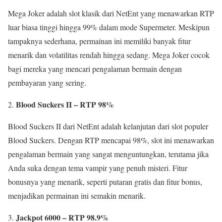
Mega Joker adalah slot klasik dari NetEnt yang menawarkan RTP
luar biasa tinggi hingga 99% dalam mode Supermeter. Meskipun
tampaknya sederhana, permainan ini memiliki banyak fitur
menarik dan volatilitas rendah hingga sedang. Mega Joker cocok
bagi mereka yang mencari pengalaman bermain dengan
pembayaran yang sering.
Blood Suckers II – RTP 98%
Blood Suckers II dari NetEnt adalah kelanjutan dari slot populer
Blood Suckers. Dengan RTP mencapai 98%, slot ini menawarkan
pengalaman bermain yang sangat menguntungkan, terutama jika
Anda suka dengan tema vampir yang penuh misteri. Fitur
bonusnya yang menarik, seperti putaran gratis dan fitur bonus,
menjadikan permainan ini semakin menarik.
Jackpot 6000 – RTP 98.9%