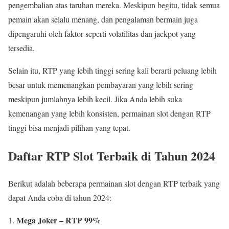
pengembalian atas taruhan mereka. Meskipun begitu, tidak semua
pemain akan selalu menang, dan pengalaman bermain juga
dipengaruhi oleh faktor seperti volatilitas dan jackpot yang
tersedia.
Selain itu, RTP yang lebih tinggi sering kali berarti peluang lebih
besar untuk memenangkan pembayaran yang lebih sering
meskipun jumlahnya lebih kecil. Jika Anda lebih suka
kemenangan yang lebih konsisten, permainan slot dengan RTP
tinggi bisa menjadi pilihan yang tepat.
Daftar RTP Slot Terbaik di Tahun 2024
Berikut adalah beberapa permainan slot dengan RTP terbaik yang
dapat Anda coba di tahun 2024:
Mega Joker – RTP 99%