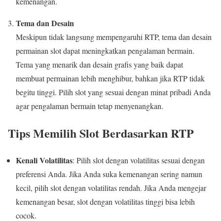
kemenangan.
Tema dan Desain
Meskipun tidak langsung mempengaruhi RTP, tema dan desain
permainan slot dapat meningkatkan pengalaman bermain.
Tema yang menarik dan desain grafis yang baik dapat
membuat permainan lebih menghibur, bahkan jika RTP tidak
begitu tinggi. Pilih slot yang sesuai dengan minat pribadi Anda
agar pengalaman bermain tetap menyenangkan.
Tips Memilih Slot Berdasarkan RTP
Kenali Volatilitas
: Pilih slot dengan volatilitas sesuai dengan
preferensi Anda. Jika Anda suka kemenangan sering namun
kecil, pilih slot dengan volatilitas rendah. Jika Anda mengejar
kemenangan besar, slot dengan volatilitas tinggi bisa lebih
cocok.