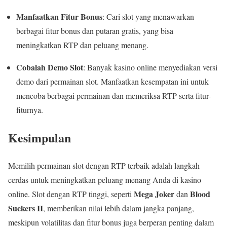
Manfaatkan Fitur Bonus
: Cari slot yang menawarkan
berbagai fitur bonus dan putaran gratis, yang bisa
meningkatkan RTP dan peluang menang.
Cobalah Demo Slot
: Banyak kasino online menyediakan versi
demo dari permainan slot. Manfaatkan kesempatan ini untuk
mencoba berbagai permainan dan memeriksa RTP serta fitur-
fiturnya.
Kesimpulan
Memilih permainan slot dengan RTP terbaik adalah langkah
cerdas untuk meningkatkan peluang menang Anda di kasino
Mega Joker
Blood
online. Slot dengan RTP tinggi, seperti
dan
Suckers II
, memberikan nilai lebih dalam jangka panjang,
meskipun volatilitas dan fitur bonus juga berperan penting dalam