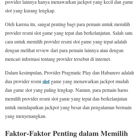
provider lainnya hanya menawarkan jackpot yang kecil dan game
slot yang kurang lengkap.
Oleh karena itu, sangat penting bagi para pemain untuk memilih
provider resmi slot game yang tepat dan berkelanjutan. Salah satu
cara untuk memilih provider resmi slot game yang tepat adalah
dengan melihat review dari para pemain lainnya atau dengan
mencari informasi tentang provider tersebut di internet.
Dalam kesimpulan, Provider Pragmatic Play dan Habanero adalah
slot
dua provider resmi
game yang menawarkan jackpot mudah
dan game slot yang paling lengkap. Namun, para pemain harus
memilih provider resmi slot game yang tepat dan berkelanjutan
untuk mendapatkan jackpot yang besar dan pengalaman bermain
yang menyenangkan.
Faktor-Faktor Penting dalam Memilih