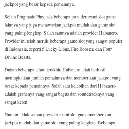
jackpot yang besar kepada pemainnya.
Selain Pragmatic Play, ada beberapa provider resmi slot game
lainnya yang juga menawarkan jackpot mudah dan game slot
yang paling lengkap. Salah satunya adalah provider Habanero.
Provider ini telah merilis beberapa game slot yang sangat populer
di Indonesia, seperti 5 Lucky Lions, Fire Rooster, dan Four
Divine Beasts.
Dalam beberapa tahun terakhir, Habanero telah berhasil
meningkatkan jumlah pemainnya dan memberikan jackpot yang
besar kepada pemainnya. Salah satu kelebihan dari Habanero
adalah grafisnya yang sangat bagus dan soundtracknya yang
sangat keren.
Namun, tidak semua provider resmi slot game memberikan
jackpot mudah dan game slot yang paling lengkap. Beberapa