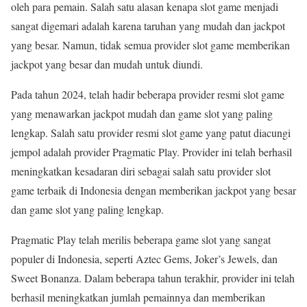
oleh para pemain. Salah satu alasan kenapa slot game menjadi
sangat digemari adalah karena taruhan yang mudah dan jackpot
yang besar. Namun, tidak semua provider slot game memberikan
jackpot yang besar dan mudah untuk diundi.
Pada tahun 2024, telah hadir beberapa provider resmi slot game
yang menawarkan jackpot mudah dan game slot yang paling
lengkap. Salah satu provider resmi slot game yang patut diacungi
jempol adalah provider Pragmatic Play. Provider ini telah berhasil
meningkatkan kesadaran diri sebagai salah satu provider slot
game terbaik di Indonesia dengan memberikan jackpot yang besar
dan game slot yang paling lengkap.
Pragmatic Play telah merilis beberapa game slot yang sangat
populer di Indonesia, seperti Aztec Gems, Joker’s Jewels, dan
Sweet Bonanza. Dalam beberapa tahun terakhir, provider ini telah
berhasil meningkatkan jumlah pemainnya dan memberikan