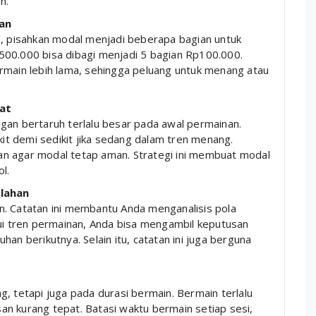
n.
an
s, pisahkan modal menjadi beberapa bagian untuk
500.000 bisa dibagi menjadi 5 bagian Rp100.000.
rmain lebih lama, sehingga peluang untuk menang atau
at
gan bertaruh terlalu besar pada awal permainan.
kit demi sedikit jika sedang dalam tren menang.
uhan agar modal tetap aman. Strategi ini membuat modal
l.
lahan
n. Catatan ini membantu Anda menganalisis pola
 tren permainan, Anda bisa mengambil keputusan
an berikutnya. Selain itu, catatan ini juga berguna
, tetapi juga pada durasi bermain. Bermain terlalu
n kurang tepat. Batasi waktu bermain setiap sesi,