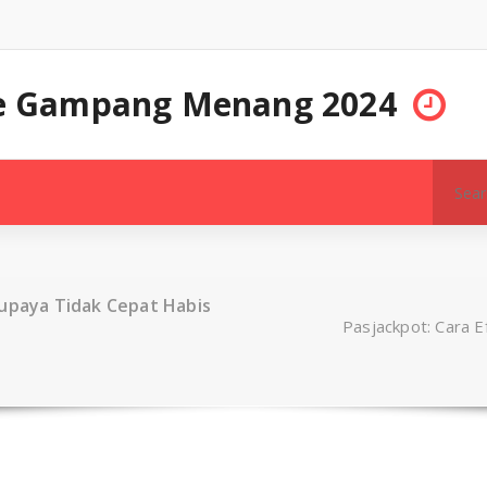
ine Gampang Menang 2024
Search
for:
Supaya Tidak Cepat Habis
Pasjackpot: Cara E