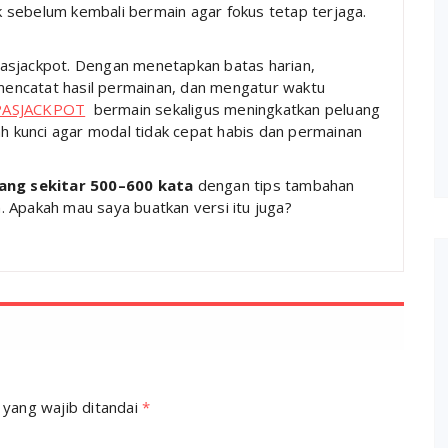
ak sebelum kembali bermain agar fokus tetap terjaga.
asjackpot. Dengan menetapkan batas harian,
encatat hasil permainan, dan mengatur waktu
PASJACKPOT
bermain sekaligus meningkatkan peluang
ah kunci agar modal tidak cepat habis dan permainan
jang sekitar 500–600 kata
dengan tips tambahan
 Apakah mau saya buatkan versi itu juga?
 yang wajib ditandai
*