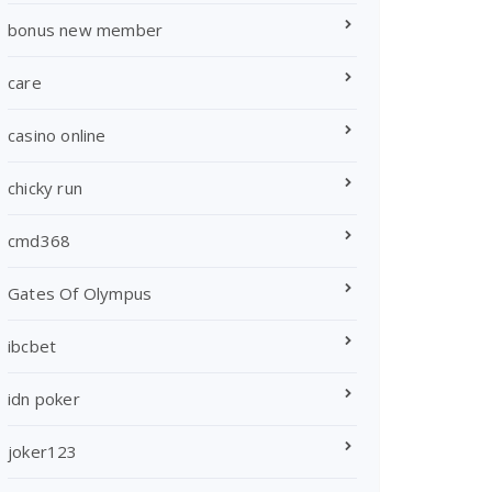
bonus new member
care
casino online
chicky run
cmd368
Gates Of Olympus
ibcbet
idn poker
joker123