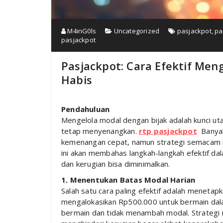
M4inG0ls
Uncategorized
pasjackpot
,
pa
pasjackpot
Pasjackpot: Cara Efektif Men
Habis
Pendahuluan
Mengelola modal dengan bijak adalah kunci ut
tetap menyenangkan.
rtp pasjackpot
Banyak
kemenangan cepat, namun strategi semacam ini
ini akan membahas langkah-langkah efektif d
dan kerugian bisa diminimalkan.
1. Menentukan Batas Modal Harian
Salah satu cara paling efektif adalah menetap
mengalokasikan Rp500.000 untuk bermain dalam
bermain dan tidak menambah modal. Strategi 