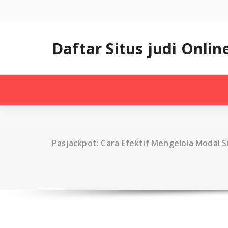
Skip
to
content
Daftar Situs judi Onl
Pasjackpot: Cara Efektif Mengelola Modal 