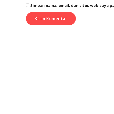
Simpan nama, email, dan situs web saya p