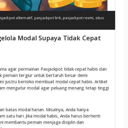
sjackpot alternatif
,
pasjackpot link
,
pasjackpot resmi
,
situs
gelola Modal Supaya Tidak Cepat
ama agar permainan Pasjackpot tidak cepat habis dan
 pemain tergiur untuk bertaruh besar demi
 justru berisiko membuat modal cepat habis. Artikel
alam mengatur modal agar peluang menang tetap tinggi
kan batas modal harian. Misalnya, Anda hanya
 satu hari. Jika modal habis, Anda harus berhenti
ini membantu pemain menjaga disiplin dan