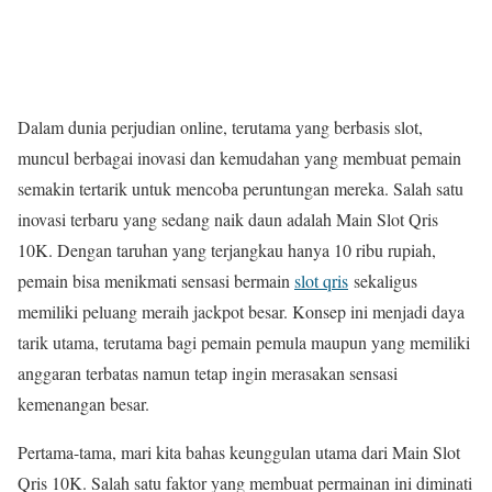
Dalam dunia perjudian online, terutama yang berbasis slot,
muncul berbagai inovasi dan kemudahan yang membuat pemain
semakin tertarik untuk mencoba peruntungan mereka. Salah satu
inovasi terbaru yang sedang naik daun adalah Main Slot Qris
10K. Dengan taruhan yang terjangkau hanya 10 ribu rupiah,
pemain bisa menikmati sensasi bermain
slot qris
sekaligus
memiliki peluang meraih jackpot besar. Konsep ini menjadi daya
tarik utama, terutama bagi pemain pemula maupun yang memiliki
anggaran terbatas namun tetap ingin merasakan sensasi
kemenangan besar.
Pertama-tama, mari kita bahas keunggulan utama dari Main Slot
Qris 10K. Salah satu faktor yang membuat permainan ini diminati