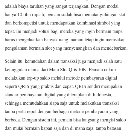
adalah biaya taruhan yang sangat terjangkau. Dengan modal
hanya 10 ribu rupiah, pemain sudah bisa memutar gulungan slot
dan berkompetisi untuk mendapatkan kombinasi simbol yang
tepat. Ini menjadi solusi bagi mereka yang ingin bermain tanpa
harus mengeluarkan banyak uang, namun tetap ingin merasakan
pengalaman bermain slot yang menyenangkan dan mendebarkan.
Selain itu, kemudahan dalam transaksi juga menjadi salah satu
keunggulan utama dari Main Slot Qris 10K. Pemain cukup
melakukan top-up saldo melalui metode pembayaran digital
seperti QRIS yang praktis dan cepat. QRIS sendiri merupakan
standar pembayaran digital yang diterapkan di Indonesia,
sehingga memudahkan siapa saja untuk melakukan transaksi
tanpa perlu repot dengan berbagai metode pembayaran yang
berbeda. Dengan sistem ini, pemain bisa langsung mengisi saldo
dan mulai bermain kapan saja dan di mana saja, tanpa batasan