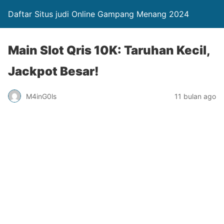
Daftar Situs judi Online Gampang Menang 2024
Main Slot Qris 10K: Taruhan Kecil,
Jackpot Besar!
M4inG0ls
11 bulan ago